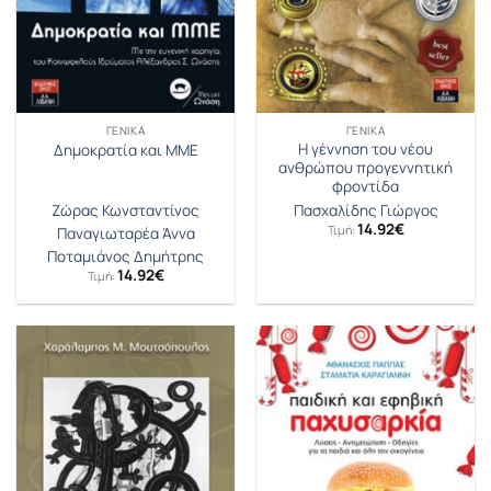
ΓΕΝΙΚΆ
ΓΕΝΙΚΆ
Η γέννηση του νέου
Δημοκρατία και ΜΜΕ
ανθρώπου προγεννητική
φροντίδα
Ζώρας Κωνσταντίνος
Πασχαλίδης Γιώργος
14.92
€
Τιμή:
Παναγιωταρέα Άννα
Ποταμιάνος Δημήτρης
14.92
€
Τιμή: