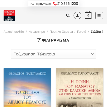
Skip
210 366 1200
Τηλ. Παραγγελίες:
to
content
0
Αρχική σελίδα
/
Κατάστημα
/
Ποικίλα Θέματα
/
Γενικά
/
Σελίδα 4
ΦΙΛΤΡΆΡΙΣΜΑ