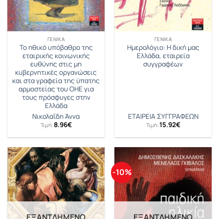
ΓΕΝΙΚΆ
ΓΕΝΙΚΆ
Το ηθικό υπόβαθρο της
Ημερολόγιο: Η δική μας
εταιρικής κοινωνικής
Ελλάδα, εταιρεία
ευθύνης στις μη
συγγραφέων
κυβερνητικές οργανώσεις
και στα γραφεία της ύπατης
αρμοστείας του ΟΗΕ για
τους πρόσφυγες στην
Ελλάδα
Νικολαΐδη Άννα
ΕΤΑΙΡΕΙΑ ΣΥΓΓΡΑΦΕΩΝ
8.96
€
15.92
€
Τιμή:
Τιμή:
-10%
ΕΞΑΝΤΛΗΜΈΝΟ
ΕΞΑΝΤΛΗΜΈΝΟ