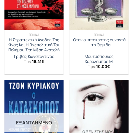
ΓΕΝΙΚΆ
ΓΕΝΙΚΆ
Η Στρατιωτική Άνοδος Της
Όταν ο Ιπποκράτης συναντά
Κίνας Και Η Γεωπολιτική Του
… τη Θέμιδα
Πολέμου Στη Μέση Ανατολή
Μουτσόπουλος
Γρίβας Κωνσταντίνος
Χαράλαμπος Μ.
18.41
€
Τιμή:
10.00
€
Τιμή:
ΕΞΑΝΤΛΗΜΈΝΟ