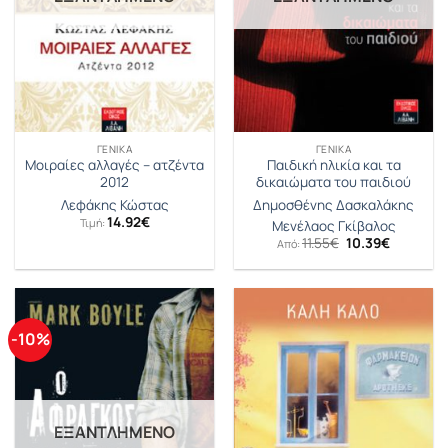
ΓΕΝΙΚΆ
ΓΕΝΙΚΆ
Μοιραίες αλλαγές – ατζέντα
Παιδική ηλικία και τα
2012
δικαιώματα του παιδιού
Λεφάκης Κώστας
Δημοσθένης Δασκαλάκης
14.92
€
Τιμή:
Μενέλαος Γκίβαλος
Original
Η
11.55
€
10.39
€
Από:
price
τρέχουσ
was:
τιμή
11.55€.
είναι:
10.39€.
-10%
ΕΞΑΝΤΛΗΜΈΝΟ