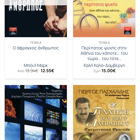
ΓΕΝΙΚΆ
ΓΕΝΙΚΆ
Περίπατος ψυχής στην
Ο άφραγκος άνθρωπος
Αθήνα του κάποτε… του
τώρα… του τότε…
Μπόιλ Μαρκ
Καλή Καλό-Δαμβέργη
Original
Η
13.94
€
12.55
€
15.00
€
Από:
Τιμή:
price
τρέχουσα
was:
τιμή
13.94€.
είναι:
12.55€.