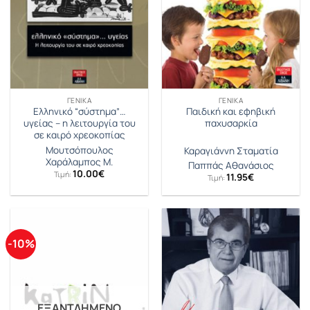
ΓΕΝΙΚΆ
ΓΕΝΙΚΆ
Ελληνικό “σύστημα”…
Παιδική και εφηβική
υγείας – η λειτουργία του
παχυσαρκία
σε καιρό χρεοκοπίας
Μουτσόπουλος
Καραγιάννη Σταματία
Χαράλαμπος Μ.
Παππάς Αθανάσιος
10.00
€
Τιμή:
11.95
€
Τιμή:
-10%
ΕΞΑΝΤΛΗΜΈΝΟ