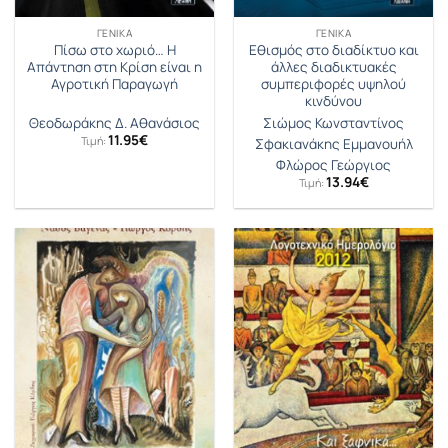
ΓΕΝΙΚΆ
ΓΕΝΙΚΆ
Πίσω στο χωριό… Η
Εθισμός στο διαδίκτυο και
Απάντηση στη Κρίση είναι η
άλλες διαδικτυακές
Αγροτική Παραγωγή
συμπεριφορές υψηλού
κινδύνου
Θεοδωράκης Δ. Αθανάσιος
Σιώμος Κωνσταντίνος
11.95
€
Τιμή:
Σφακιανάκης Εμμανουήλ
Φλώρος Γεώργιος
13.94
€
Τιμή: