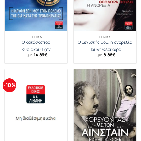
ΓΕΝΙΚΆ
ΓΕΝΙΚΆ
Ο κατάσκοπος
Ο ξενιστής μου, η ανορεξία
Κυριάκου Τζον
Πουλή Θεοδώρα
14.83
€
8.86
€
Τιμή:
Τιμή:
-10%