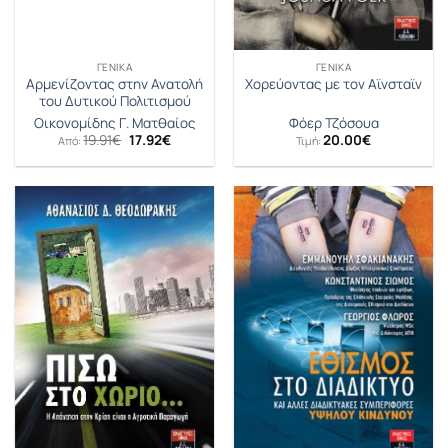
ΓΕΝΙΚΆ
ΓΕΝΙΚΆ
Αρμενίζοντας στην Ανατολή
Χορεύοντας με τον Αϊνσταϊν
του Δυτικού Πολιτισμού
Οικονομίδης Γ. Ματθαίος
Φόερ Τζόσουα
Original
Η
19.91
€
17.92
€
20.00
€
Από:
Τιμή:
price
τρέχουσα
was:
τιμή
19.91€.
είναι:
17.92€.