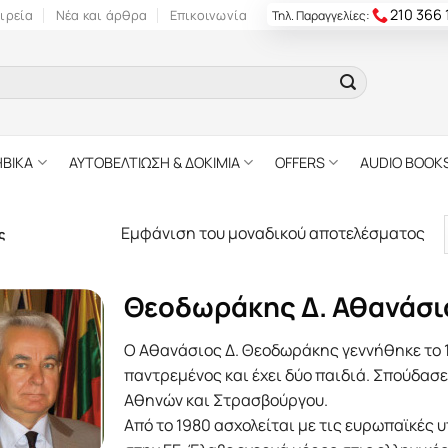
210 366
ιρεία
Νέα και άρθρα
Επικοινωνία
Τηλ. Παραγγελίες:
ΗΒΙΚΑ
ΑΥΤΟΒΕΛΤΙΩΣΗ & ΔΟΚΙΜΙΑ
OFFERS
AUDIO BOOK
Εμφάνιση του μοναδικού αποτελέσματος
ς
Θεοδωράκης Δ. Αθανάσι
Ο Αθανάσιος Δ. Θεοδωράκης γεννήθηκε το 1
παντρεµένος και έχει δύο παιδιά. Σπούδασ
Αθηνών και Στρασβούργου.
Από το 1980 ασχολείται µε τις ευρωπαϊκές 