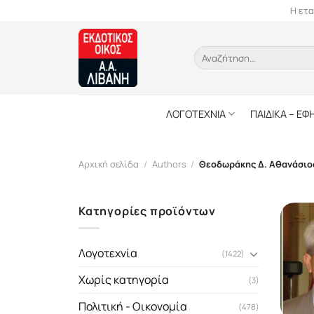
Skip
Η ετα
to
content
Αναζήτηση
για:
ΛΟΓΟΤΕΧΝΙΑ
ΠΑΙΔΙΚΑ – ΕΦ
Αρχική σελίδα
/
Authors
/
Θεοδωράκης Δ. Αθανάσιο
Κατηγορίες προϊόντων
Λογοτεχνία
(1422)
Χωρίς κατηγορία
(3)
Πολιτική - Οικονομία
(478)