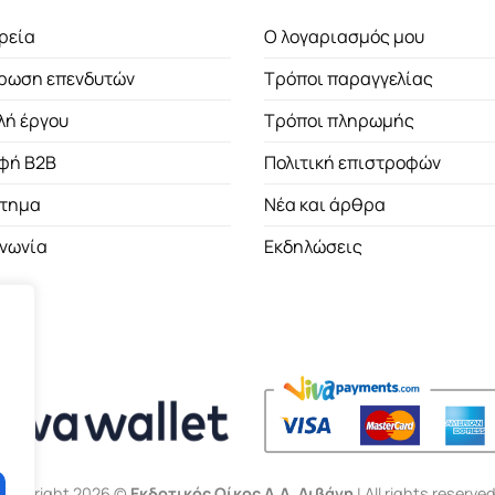
ρεία
Ο λογαριασμός μου
ρωση επενδυτών
Τρόποι παραγγελίας
λή έργου
Τρόποι πληρωμής
φή B2B
Πολιτική επιστροφών
τημα
Νέα και άρθρα
ινωνία
Εκδηλώσεις
Copyright 2026 ©
Εκδοτικός Οίκος Α.Α. Λιβάνη
| All rights reserved