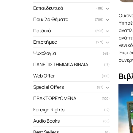
Εκπαιδευτικά
(118)
Οικον
Ποικίλα Θέματα
(709)
Υπηρέτ
αναπλ
Παιδικά
(595)
ανάπτυ
Επιστήμες
(271)
γενικό
Έχει δ
Ψυχολογία
(48)
συνερ
ΠΑΝΕΠΙΣΤΗΜΙΑΚΑ ΒΙΒΛΙΑ
(17)
Βιβ
Web Offer
(100)
Special Offers
(87)
ΠΡΑΚΤΟΡΕΥΟΜΕΝΑ
(100)
Foreign Rights
(12)
Audio Books
(65)
Best Sellers
(6)