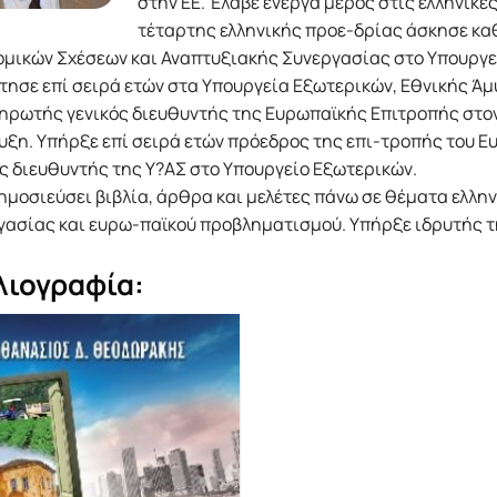
στην ΕΕ. Έλαβε ενεργά µέρος στις ελληνικές
τέταρτης ελληνικής προε-δρίας άσκησε κα
οµικών Σχέσεων και Αναπτυξιακής Συνεργασίας στο Υπουργε
ησε επί σειρά ετών στα Υπουργεία Εξωτερικών, Εθνικής Άµυ
ηρωτής γενικός διευθυντής της Ευρωπαϊκής Επιτροπής στον
ξη. Υπήρξε επί σειρά ετών πρόεδρος της επι-τροπής του Ε
ς διευθυντής της Υ?ΑΣ στο Υπουργείο Εξωτερικών.
ηµοσιεύσει βιβλία, άρθρα και µελέτες πάνω σε θέµατα ελλη
γασίας και ευρω-παϊκού προβληµατισµού. Υπήρξε ιδρυτής τ
λιογραφία: