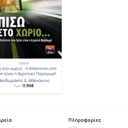
ΓΕΝΙΚΆ
 στο χωριό… Η Απάντηση στη
η είναι η Αγροτική Παραγωγή
Θεοδωράκης Δ. Αθανάσιος
11.95
€
Τιμή:
ιρεία
Πληροφορίες