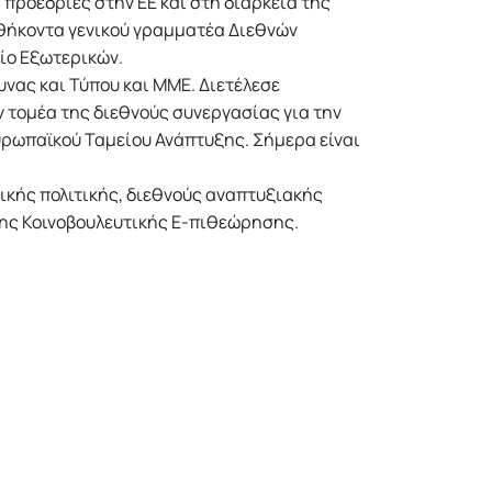
 προεδρίες στην ΕΕ και στη διάρκεια της
θήκοντα γενικού γραµµατέα Διεθνών
ίο Εξωτερικών.
νας και Τύπου και ΜΜΕ. Διετέλεσε
 τοµέα της διεθνούς συνεργασίας για την
υρωπαϊκού Ταµείου Ανάπτυξης. Σήµερα είναι
νικής πολιτικής, διεθνούς αναπτυξιακής
ης Κοινοβουλευτικής Ε-πιθεώρησης.