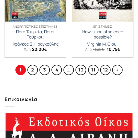
ΑΝΘΡΩΠΙΣΤΙΚΈΣ ΕΠΙΣΤΉΜΕΣ
ΕΠΙΣΤΉΜΕΣ
Ποια Τουρκία; Ποιοί
How is social science
Τούρκοι;
possible?
Φράγκος Σ. Φραγκούλης
Virginia M. Giouli
Original
Η
20.00
€
11.95
€
10.75
€
Τιμή:
Από:
price
τρέχουσ
was:
τιμή
11.95€.
είναι:
10.75€.
1
2
3
4
…
10
11
12
Επικοινωνία