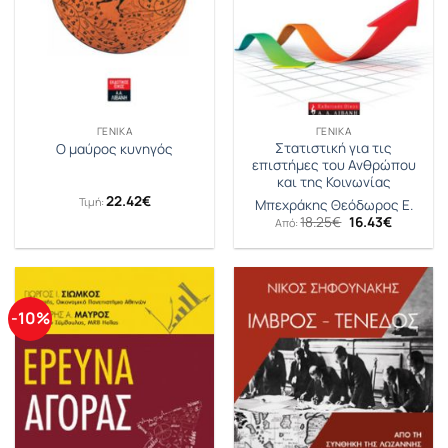
ΓΕΝΙΚΆ
ΓΕΝΙΚΆ
Στατιστική για τις
Ο μαύρος κυνηγός
επιστήμες του Ανθρώπου
και της Κοινωνίας
22.42
€
Τιμή:
Μπεχράκης Θεόδωρος Ε.
Original
Η
18.25
€
16.43
€
Από:
price
τρέχουσ
was:
τιμή
18.25€.
είναι:
16.43€.
-10%