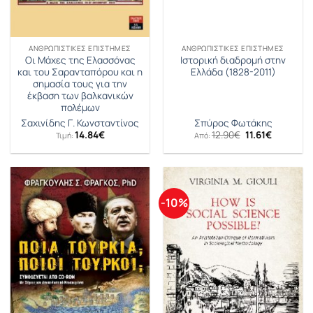
ΑΝΘΡΩΠΙΣΤΙΚΈΣ ΕΠΙΣΤΉΜΕΣ
ΑΝΘΡΩΠΙΣΤΙΚΈΣ ΕΠΙΣΤΉΜΕΣ
Οι Μάχες της Ελασσόνας
Ιστορική διαδρομή στην
και του Σαρανταπόρου και η
Ελλάδα (1828-2011)
σημασία τους για την
έκβαση των βαλκανικών
πολέμων
Σαχινίδης Γ. Κωνσταντίνος
Σπύρος Φωτάκης
Original
Η
14.84
€
12.90
€
11.61
€
Τιμή:
Από:
price
τρέχουσ
was:
τιμή
12.90€.
είναι:
11.61€.
-10%