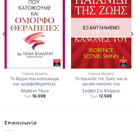
ΕΞΑΝΤΛΗΜΈΝΟ
ΠΟΙΚΊΛΑ ΘΈΜΑΤΑ
ΠΟΙΚΊΛΑ ΘΈΜΑΤΑ
Το δέρμα που κατοικούμε
Το παιχνίδι της ζωής και οι
και ομορφοθεραπείες
χρυσοί κανόνες του
Βλαδένη Τάνια
Σκόβελ Σιν Φλόρενς
16.00
€
12.50
€
Τιμή:
Τιμή:
Επικοινωνία