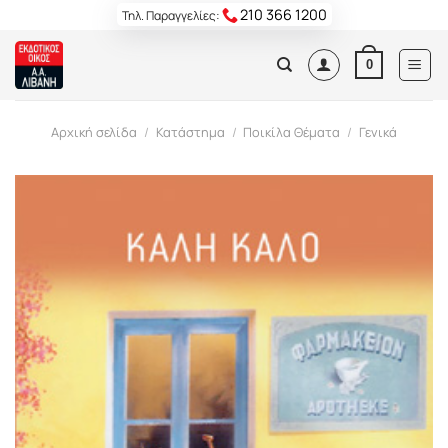
Skip
210 366 1200
Τηλ. Παραγγελίες:
to
content
0
Αρχική σελίδα
/
Κατάστημα
/
Ποικίλα Θέματα
/
Γενικά