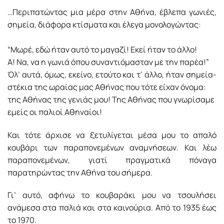
…Περιπατώντας µια µέρα στην Αθήνα, έβλεπα γωνιές,
σηµεία, διάφορα κτίσµατα και έλεγα µονολογώντας:
“Μωρέ, εδώ ήταν αυτό το µαγαζί! Εκεί ήταν το άλλο!
Α! Να, να η γωνιά όπου συναντιόµασταν µε την παρέα!”
Όλ’ αυτά, όµως, εκείνο, ετούτο και τ’ άλλο, ήταν σηµεία-
στέκια της ωραίας µας Αθήνας που τότε είχαν όνοµα:
της Αθήνας της γενιάς µου! Της Αθήνας που γνωρίσαµε
εµείς οι παλιοί Αθηναίοι!
Και τότε άρχισε να ξετυλίγεται µέσα µου το απαλό
κουβάρι των παραπονεµένων αναµνήσεων. Και λέω
παραπονεµένων, γιατί πραγµατικά πόναγα
παρατηρώντας την Αθήνα του σήµερα.
Γι’ αυτό, αφήνω το κουβαράκι µου να τσουλήσει
ανάµεσα στα παλιά και στα καινούρια. Από το 1935 έως
το 1970.