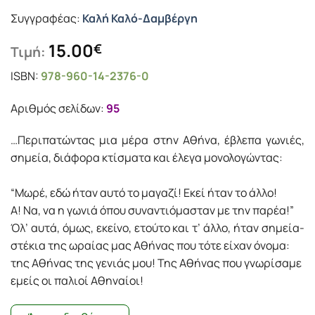
Συγγραφέας:
Καλή Καλό-Δαμβέργη
15.00
€
Τιμή:
ISBN:
978-960-14-2376-0
Αριθμός σελίδων:
95
…Περιπατώντας µια µέρα στην Αθήνα, έβλεπα γωνιές,
σηµεία, διάφορα κτίσµατα και έλεγα µονολογώντας:
“Μωρέ, εδώ ήταν αυτό το µαγαζί! Εκεί ήταν το άλλο!
Α! Να, να η γωνιά όπου συναντιόµασταν µε την παρέα!”
Όλ’ αυτά, όµως, εκείνο, ετούτο και τ’ άλλο, ήταν σηµεία-
στέκια της ωραίας µας Αθήνας που τότε είχαν όνοµα:
της Αθήνας της γενιάς µου! Της Αθήνας που γνωρίσαµε
εµείς οι παλιοί Αθηναίοι!