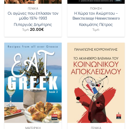
ΓΕΝΙΚΆ
ΠΟΊΗΣΗ
Οι αγώνες που έπλασαν τον
Η Χώρα τον Αχώρητου –
μύθο 1974-1993
Bместилище Hевместимого
Πιπεργιάς Δημήτρης
Κασιμάτης Πέτρος
20.00
€
Τιμή:
Τιμή:
ΜΑΓΕΙΡΙΚΉ
ΓΕΝΙΚΆ