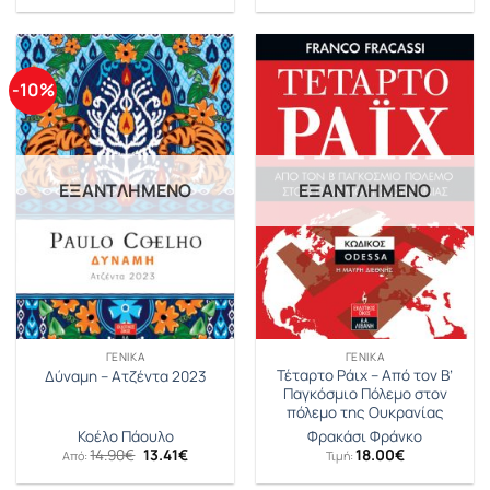
-10%
ΕΞΑΝΤΛΗΜΈΝΟ
ΕΞΑΝΤΛΗΜΈΝΟ
ΓΕΝΙΚΆ
ΓΕΝΙΚΆ
Τέταρτο Ράιχ – Από τον Β’
Δύναμη – Ατζέντα 2023
Παγκόσμιο Πόλεμο στον
πόλεμο της Ουκρανίας
Κοέλο Πάουλο
Φρακάσι Φράνκο
Original
Η
14.90
€
13.41
€
18.00
€
Από:
Τιμή:
price
τρέχουσα
was:
τιμή