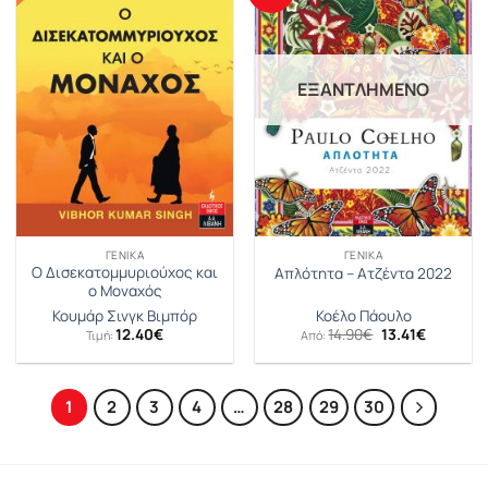
ΕΞΑΝΤΛΗΜΈΝΟ
ΓΕΝΙΚΆ
ΓΕΝΙΚΆ
Ο Δισεκατοµµυριούχος και
Απλότητα – Ατζέντα 2022
ο Μοναχός
Κουµάρ Σινγκ Βιµπόρ
Κοέλο Πάουλο
Original
Η
12.40
€
14.90
€
13.41
€
Τιμή:
Από:
price
τρέχουσ
was:
τιμή
14.90€.
είναι:
13.41€.
1
2
3
4
…
28
29
30