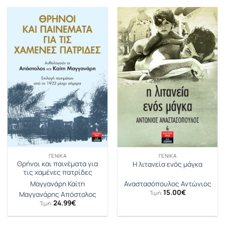
14.90€.
είναι:
13.41€.
ΓΕΝΙΚΆ
ΓΕΝΙΚΆ
Θρήνοι και παινέματα για
Η λιτανεία ενός μάγκα
τις χαμένες πατρίδες
Μαγγανάρη Καίτη
Αναστασόπουλος Αντώνιος
15.00
€
Τιμή:
Μαγγανάρης Απόστολος
24.99
€
Τιμή: