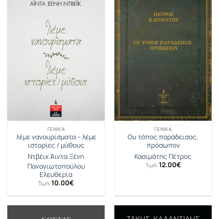
ΓΕΝΙΚΆ
ΓΕΝΙΚΆ
λέμε νανουρίσματα – λέμε
Ου τόπος παράδεισος,
ιστορίες / μύθους
πρόσωπον
Ντβέικ Άιντα Ξένη
Κασιμάτης Πέτρος
12.00
€
Τιμή:
Παναγιωτοπούλου
Ελευθερία
10.00
€
Τιμή: