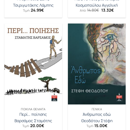
Τσιριγωτάκης Λάμπης
Κοσμοπούλου Αγγελική
Original
Η
24.99
€
14.80
€
13.32
€
Τιμή:
Από:
price
τρέχουσ
was:
τιμή
14.80€.
είναι:
13.32€.
ΠΟΙΚΊΛΑ ΘΈΜΑΤΑ
ΓΕΝΙΚΆ
Περί… ποίησης
Άνθρωπος εδώ
Βαρσάμος Σταμάτης
Θεοδότου Στέφη
20.00
€
15.00
€
Τιμή:
Τιμή: