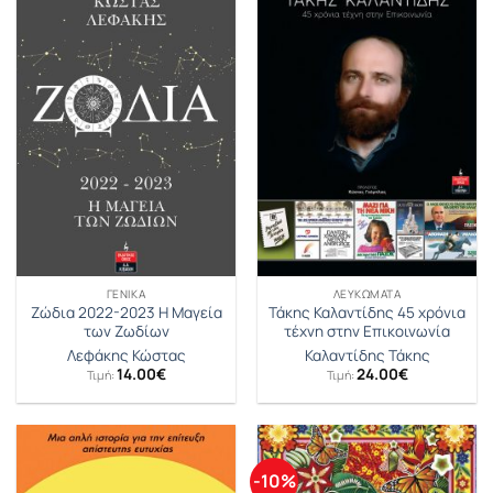
ΓΕΝΙΚΆ
ΛΕΥΚΏΜΑΤΑ
Ζώδια 2022-2023 Η Μαγεία
Τάκης Καλαντίδης 45 χρόνια
των Ζωδίων
τέχνη στην Επικοινωνία
Λεφάκης Κώστας
Καλαντίδης Τάκης
14.00
€
24.00
€
Τιμή:
Τιμή:
-10%