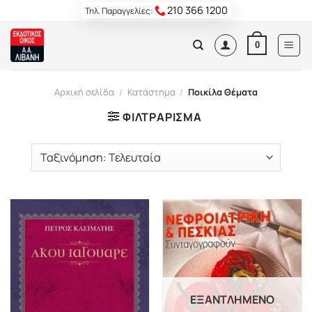
Skip
210 366 1200
Τηλ. Παραγγελίες:
to
content
0
Αρχική σελίδα
/
Κατάστημα
/
Ποικίλα Θέματα
ΦΙΛΤΡΆΡΙΣΜΑ
ΕΞΑΝΤΛΗΜΈΝΟ