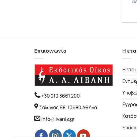
Άν
Επικοινωνία
Η ετα
Η εται
Ενημέ
Υποβο
+30 210 3661 200
Εγγρα
Σόλωνος 98, 10680 Αθήνα
Κατάσ
info@livanis.gr
Επικο