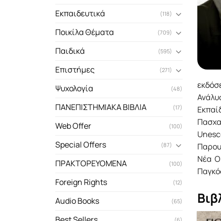
Εκπαιδευτικά
(118)
Ποικίλα Θέματα
(709)
Παιδικά
(595)
Επιστήμες
(271)
εκδόσ
Ψυχολογία
(48)
Ανάλυσ
ΠΑΝΕΠΙΣΤΗΜΙΑΚΑ ΒΙΒΛΙΑ
(17)
Εκπαί
Πασχα
Web Offer
(100)
Unesc
Special Offers
Παρου
(87)
Νέα Ο
ΠΡΑΚΤΟΡΕΥΟΜΕΝΑ
(100)
Παγκό
Foreign Rights
(12)
Βιβ
Audio Books
(65)
Best Sellers
(6)