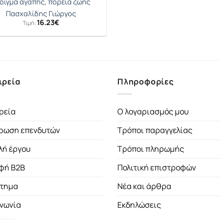
οιγμα αγάπης, πορεία ζωής
Πασχαλίδης Γιώργος
16.23
€
Τιμή:
ιρεία
Πληροφορίες
ρεία
Ο λογαριασμός μου
ρωση επενδυτών
Τρόποι παραγγελίας
λή έργου
Τρόποι πληρωμής
φή B2B
Πολιτική επιστροφών
τημα
Νέα και άρθρα
ινωνία
Εκδηλώσεις