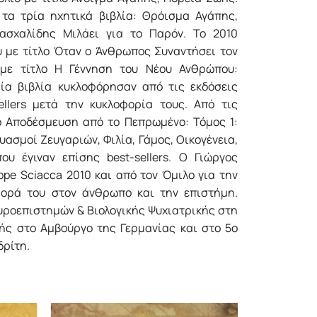
 τα τρία ηχητικά βιβλία: Θρόισμα Αγάπης,
ασχαλίδης Μιλάει για το Παρόν. Το 2010
υ με τίτλο Όταν ο Άνθρωπος Συναντήσει τον
 με τίτλο Η Γέννηση του Νέου Ανθρώπου:
ρία βιβλία κυκλοφόρησαν από τις εκδόσεις
ellers μετά την κυκλοφορία τους. Από τις
λο Αποδέσμευση από το Πεπρωμένο: Τόμος 1:
ασμοί Ζευγαριών, Φιλία, Γάμος, Οικογένεια,
ου έγιναν επίσης best-sellers. Ο Γιώργος
pe Sciacca 2010 και από τον Όμιλο για την
φορά του στον άνθρωπο και την επιστήμη.
υροεπιστημών & Βιολογικής Ψυχιατρικής στη
ής στο Αμβούργο της Γερμανίας και στο 5ο
δρίτη.