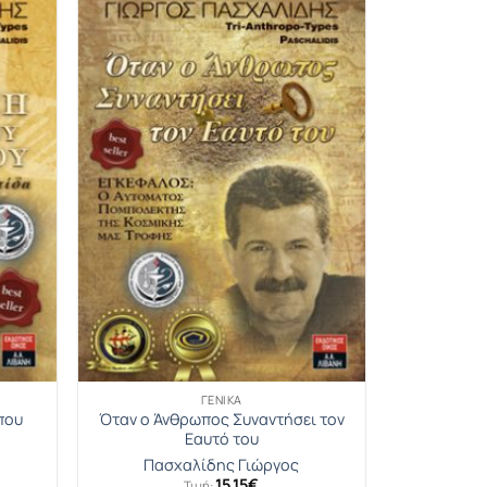
ΓΕΝΙΚΆ
που
Όταν ο Άνθρωπος Συναντήσει τον
α
Εαυτό του
Πασχαλίδης Γιώργος
15.15
€
Τιμή: