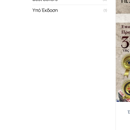
Υπό Έκδοση
(1)
Έ