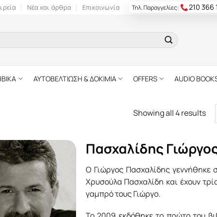
210 366
ιρεία
Νέα και άρθρα
Επικοινωνία
Τηλ. Παραγγελίες:
ΗΒΙΚΑ
ΑΥΤΟΒΕΛΤΙΩΣΗ & ΔΟΚΙΜΙΑ
OFFERS
AUDIO BOOK
Showing all 4 results
Πασχαλίδης Γιώργο
Ο Γιώργος Πασχαλίδης γεννήθηκε στ
Χρυσούλα Πασχαλίδη και έχουν τρία
γαμπρό τους Γιώργο.
Το 2009 εκδόθηκε το πρώτο του βιβ