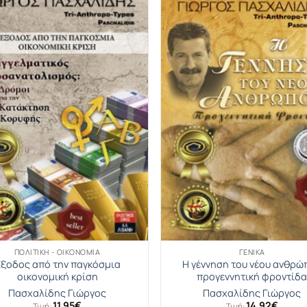
ΠΟΛΙΤΙΚΉ - ΟΙΚΟΝΟΜΊΑ
ΓΕΝΙΚΆ
ξοδος από την παγκόσμια
Η γέννηση του νέου ανθρώ
οικονομική κρίση
προγεννητική φροντίδ
Πασχαλίδης Γιώργος
Πασχαλίδης Γιώργος
11.95
€
14.92
€
Τιμή:
Τιμή: