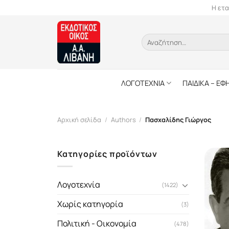
Skip
Η ετα
to
content
Αναζήτηση
για:
ΛΟΓΟΤΕΧΝΙΑ
ΠΑΙΔΙΚΑ – ΕΦ
Αρχική σελίδα
/
Authors
/
Πασχαλίδης Γιώργος
Κατηγορίες προϊόντων
Λογοτεχνία
(1422)
Χωρίς κατηγορία
(3)
Πολιτική - Οικονομία
(478)