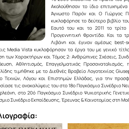
Ακολούθησαν το ίδιο επιτυχημένα
Άγνωστο Παρόν και Ο Γιώργος Π
κυκλοφόρησε το δεύτερο βιβλίο το
Εαυτό του και το 2011 το τρίτο
Προγεννητική Φροντίδα. Και τα τ
Λιβάνη και έγιναν αμέσως best-s
εις Media Vista κυκλοφόρησαν τα έργα του με γενικό τίτ
η των Χαρακτήρων και Τόμος 2: Ανθρώπινες Σχέσεις, Συνδυ
δευση, Αθλητισμός, Επαγγελματικός Προσανατολισμός, π
λίδης τιμήθηκε με το Διεθνές Βραβείο Λογοτεχνίας Giusep
o Τεχνών, Λόγου και Επιστημών Ελλάδας, για την προσ
σίασε τις ανακαλύψεις του στο 18ο Παγκόσμιο Συνέδριο Νε
ρλεάνη, στο 20ό Παγκόσμιο Συνέδριο Ψυχιατρικής Γενετικ
σμιο Συνέδριο Εκπαίδευσης, Έρευνας & Καινοτομίας στη Μα
λιογραφία: