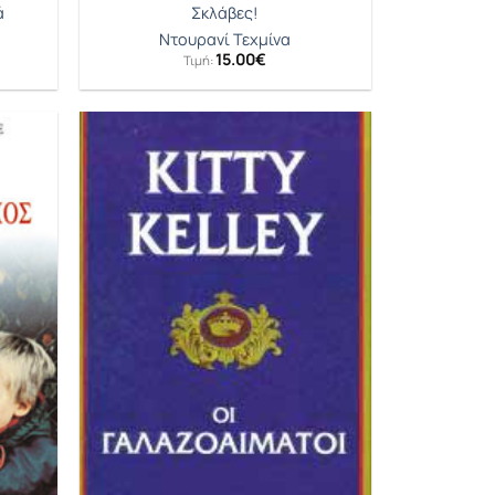
ά
Σκλάβες!
Ντουρανί Τεχμίνα
15.00
€
Τιμή:
έχουσα
ή
αι:
01€.