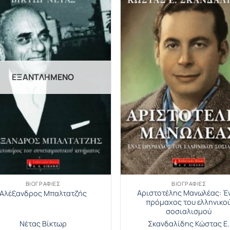
ΕΞΑΝΤΛΗΜΈΝΟ
ΒΙΟΓΡΑΦΊΕΣ
ΒΙΟΓΡΑΦΊΕΣ
Αριστοτέλης Μανωλέας: Έ
Αλέξανδρος Μπαλτατζής
πρόμαχος του ελληνικο
σοσιαλισμού
Νέτας Βίκτωρ
Σκανδαλίδης Κώστας E.