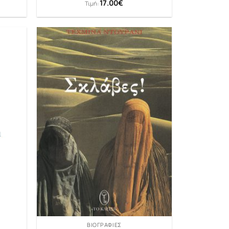
17.00
€
Τιμή:
ΒΙΟΓΡΑΦΊΕΣ