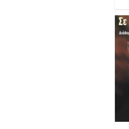
Κεφαλογιάννης Γιάννης
Κιμ Ελίζαμπεθ
Κρίτας Θεόδωρος
Κόλιν Κάμπελ Λαίδη
Λέβενσον Τόμας
Λέιλ Κατρίν
Λέστερ Ντέιβιντ
Λαδικός Άκης
Λαζαρίδης Γιώργος
Λαξ Έρικ
Λατίφα