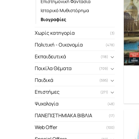
Επιστημονική Φαντασία
Ιστορικό Μυθιστόρημα
Βιογραφίες
Χωρίς κατηγορία
(3)
Πολιτική - Οικονομία
(478)
Εκπαιδευτικά
(118)
Ποικίλα Θέματα
(709)
Παιδικά
(595)
Επιστήμες
(271)
Ψυχολογία
(48)
ΠΑΝΕΠΙΣΤΗΜΙΑΚΑ ΒΙΒΛΙΑ
(17)
Web Offer
(100)