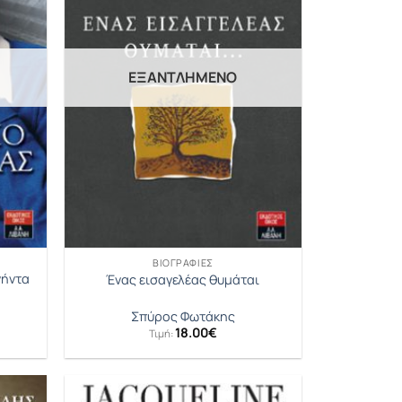
ΕΞΑΝΤΛΗΜΈΝΟ
ΒΙΟΓΡΑΦΊΕΣ
νήντα
Ένας εισαγελέας θυμάται
Σπύρος Φωτάκης
18.00
€
Τιμή:
έχουσα
μή
αι:
.43€.