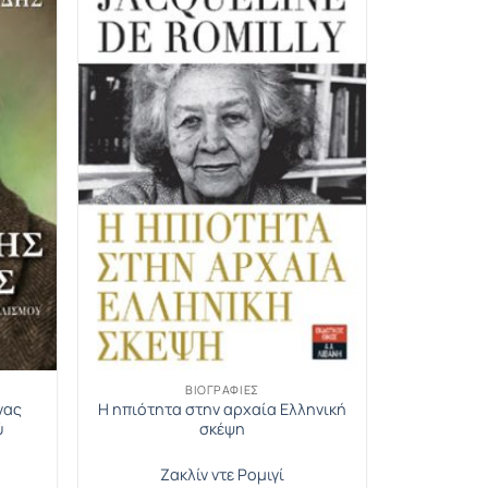
ΒΙΟΓΡΑΦΊΕΣ
νας
Η ηπιότητα στην αρχαία Ελληνική
ύ
σκέψη
Ζακλίν ντε Ρομιγί