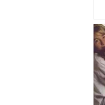
Λετουρνό Μαίρη
Λεϊλά Λεϊλά
Λι Μπαρνς Βιρτζίνια
Λιάνης Γιώργος
Λόβελ Μαίρη Σ.
Μακ Κουν Ρουθάν Λουμ
Μαντές Φρανς Μαρί-Κλερ
Μερνίσι Φατίμα
Μιτεράν Ντανιέλ
Μούσχουρη Νάνα
Μπεκίρης Βασίλης
Μπουράουι Νίνα