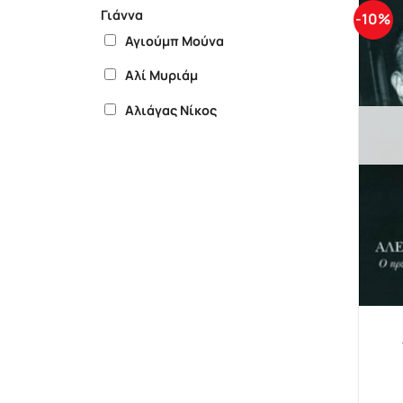
Γιάννα
-10%
Αγιούμπ Μούνα
Αλί Μυριάμ
Αλιάγας Νίκος
Απέργης Φώτης
Γκάλμαν Κούκι
Ευαγγελίδη Αγάπη
Ζακλίν ντε Ρομιγί
Ζαμί Ρόντα
Κέλι Κίτι
Κασόγκι Σοχέιρ
Κατής Κώστας Κ.