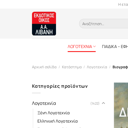
Skip
Η ετα
to
content
Αναζήτηση
για:
ΛΟΓΟΤΕΧΝΙΑ
ΠΑΙΔΙΚΑ – ΕΦ
Αρχική σελίδα
/
Κατάστημα
/
Λογοτεχνία
/
Βιογραφ
Κατηγορίες προϊόντων
Λογοτεχνία
(1422)
Ξένη Λογοτεχνία
Ελληνική Λογοτεχνία