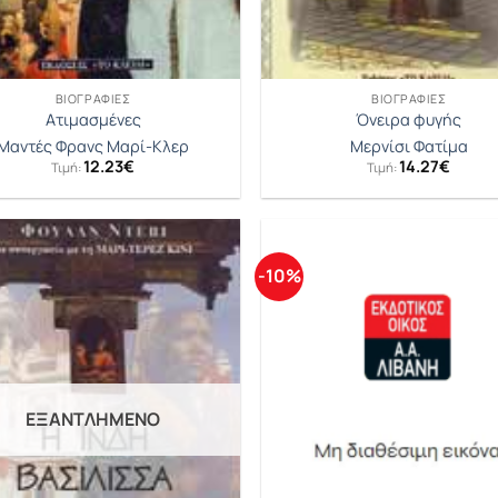
ΒΙΟΓΡΑΦΊΕΣ
ΒΙΟΓΡΑΦΊΕΣ
Ατιμασμένες
Όνειρα φυγής
Μαντές Φρανς Μαρί-Κλερ
Μερνίσι Φατίμα
12.23
€
14.27
€
Τιμή:
Τιμή:
-10%
ΕΞΑΝΤΛΗΜΈΝΟ