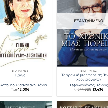
ΕΞΑΝΤΛΗΜΈΝΟ
ΒΙΟΓΡΑΦΊΕΣ
ΒΙΟΓΡΑΦΊΕΣ
Το χρονικό μιας πορείας Πε
Γιάννα
χρόνια αγώνων
ελοπούλου Δασκαλάκη Γιάννα
Κεφαλογιάννης Γιάννης
Original
Η
12.00
€
14.92
€
13.43
€
Τιμή:
Από:
price
τρ
was:
τι
14.92€.
είν
13