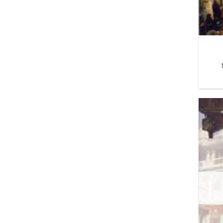
Παβαρότι Λουτσιάνο
Πετιφίς Πιερ
Πλατινί Μισέλ
Πούτιν Βλαντίμιρ
Σάνκτον Τόμας
Σέισον Τζιν
Σακίμπ Σίμπα
Σαπουντζάκη Ζωζώ
Σαφίγια
Σκανδαλίδης Κώστας E.
Σοράγια