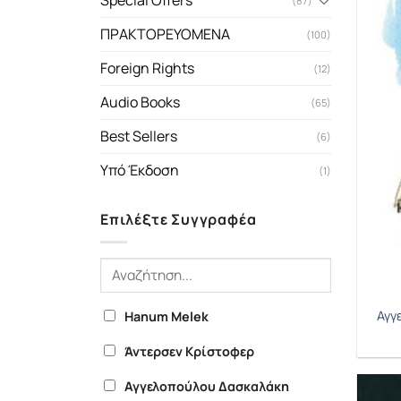
Special Offers
(87)
ΠΡΑΚΤΟΡΕΥΟΜΕΝΑ
(100)
Foreign Rights
(12)
Audio Books
(65)
Best Sellers
(6)
Υπό Έκδοση
(1)
Επιλέξτε Συγγραφέα
Αγγ
Hanum Melek
Άντερσεν Κρίστοφερ
Αγγελοπούλου Δασκαλάκη