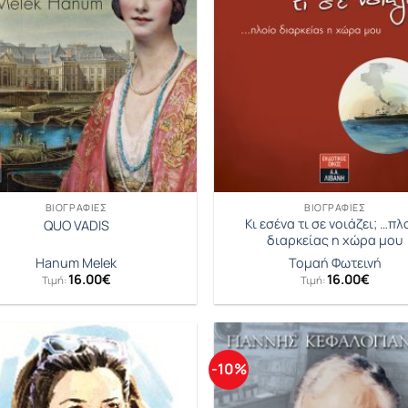
ΒΙΟΓΡΑΦΊΕΣ
ΒΙΟΓΡΑΦΊΕΣ
Κι εσένα τι σε νοιάζει; …πλ
QUO VADIS
διαρκείας η χώρα μου
Hanum Melek
Τομαή Φωτεινή
16.00
€
16.00
€
Τιμή:
Τιμή:
-10%