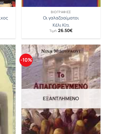
ΒΙΟΓΡΑΦΊΕΣ
ίχος
Οι γαλαζοαίματοι
Κέλι Κίτι
26.50
€
Τιμή:
-10%
ΕΞΑΝΤΛΗΜΈΝΟ