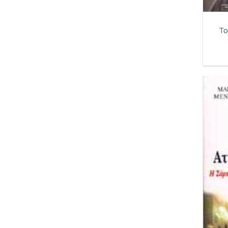
Μπράντο Μάρλον
Μωραίτης Κάρολος
Το
Μόχσεν Ζάνα
Νέτας Βίκτωρ
Νικολαΐδης Θανάσης Ιωσ.
Ντέμπστερ Νίτζελ
Νταρντέν Σαμπίν
Ντε Σεν Περν Ντομινίκ
Ντεβί Φουλάν
Ντιζόβν Ορτίζ Αλίσια
Ντουρανί Τεχμίνα
Ουφκίρ Φατεμά