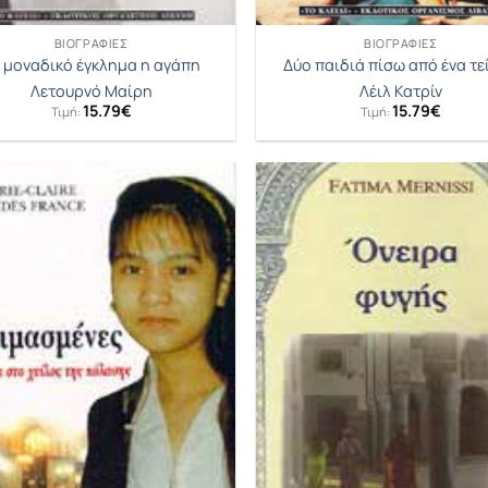
ΒΙΟΓΡΑΦΊΕΣ
ΒΙΟΓΡΑΦΊΕΣ
 μοναδικό έγκλημα η αγάπη
Δύο παιδιά πίσω από ένα τε
Λετουρνό Μαίρη
Λέιλ Κατρίν
15.79
€
15.79
€
Τιμή:
Τιμή: