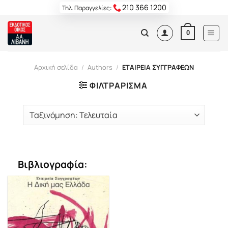
Skip
210 366 1200
Τηλ. Παραγγελίες:
to
content
0
Αρχική σελίδα
/
Authors
/
ΕΤΑΙΡΕΙΑ ΣΥΓΓΡΑΦΕΩΝ
ΦΙΛΤΡΆΡΙΣΜΑ
Βιβλιογραφία: