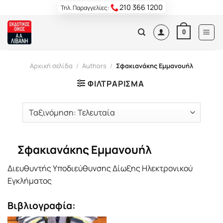
Skip
210 366 1200
Τηλ. Παραγγελίες:
to
content
0
Αρχική σελίδα
/
Authors
/
Σφακιανάκης Εμμανουήλ
ΦΙΛΤΡΆΡΙΣΜΑ
Σφακιανάκης Εμμανουήλ
Διευθυντής Υποδιεύθυνσης Δίωξης Ηλεκτρονικού
Εγκλήματος
Βιβλιογραφία: