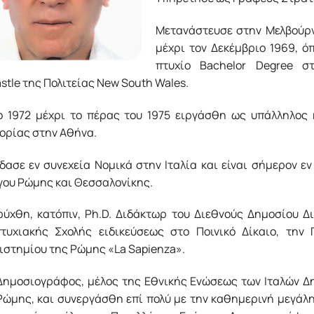
Μετανάστευσε στην Μελβούρν
μέχρι τον Δεκέμβριο 1969, 
πτυχίο Bachelor Degree σ
tle της Πολιτείας New South Wales.
ο 1972 μέχρι το πέρας του 1975 ειργάσθη ως υπάλληλος
ορίας στην Αθήνα.
ασε εν συνεχεία Νομικά στην Ιταλία και είναι σήμερον εν
γου Ρώμης και Θεσσαλονίκης.
ρύχθη, κατόπιν, Ph.D. Διδάκτωρ του Διεθνούς Δημοσίου Δι
τυχιακής Σχολής ειδικεύσεως στο Ποινικό Δίκαιο, την 
ιστημίου της Ρώμης «La Sapienza».
 Δημοσιογράφος, μέλος της Εθνικής Ενώσεως των Ιταλών 
Ρώμης, και συνεργάσθη επί πολύ με την καθημερινή μεγάλη