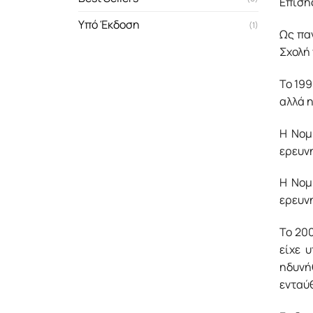
Επίση
Υπό Έκδοση
(1)
Ως πα
Σχολή 
Το 199
αλλά 
Η Νομ
ερευνη
Η Νομ
ερευνη
Το 20
είχε 
ηδυνή
ενταύ