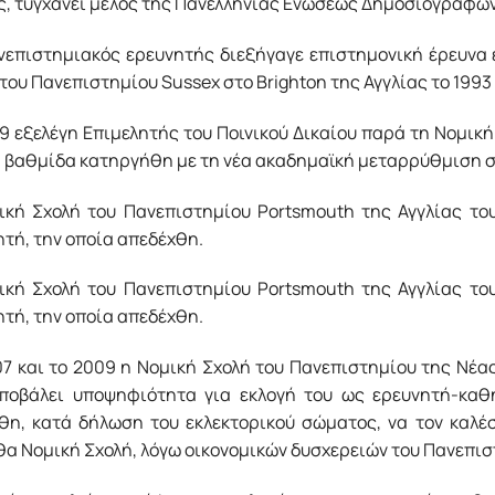
ς, τυγχάνει μέλος της Πανελλήνιας Ενώσεως Δημοσιογράφω
νεπιστημιακός ερευνητής διεξήγαγε επιστημονική έρευνα 
του Πανεπιστημίου Sussex στο Brighton της Αγγλίας το 1993 
9 εξελέγη Επιμελητής του Ποινικού Δικαίου παρά τη Νομική
η βαθμίδα κατηργήθη με τη νέα ακαδημαϊκή μεταρρύθμιση στ
ική Σχολή του Πανεπιστημίου Portsmouth της Αγγλίας του
τή, την οποία απεδέχθη.
ική Σχολή του Πανεπιστημίου Portsmouth της Αγγλίας του
τή, την οποία απεδέχθη.
07 και το 2009 η Νομική Σχολή του Πανεπιστημίου της Νέα
υποβάλει υποψηφιότητα για εκλογή του ως ερευνητή-καθ
θη, κατά δήλωση του εκλεκτορικού σώματος, να τον καλέσ
θα Νομική Σχολή, λόγω οικονομικών δυσχερειών του Πανεπισ