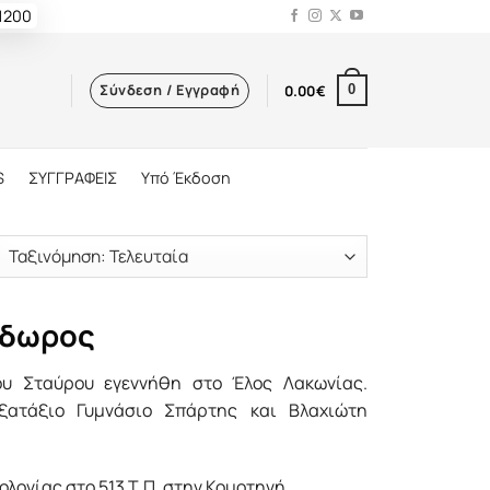
 1200
Σύνδεση / Εγγραφή
0.00
€
0
S
ΣΥΓΓΡΑΦΕΙΣ
Υπό Έκδοση
όδωρος
υ Σταύρου εγεννήθη στο Έλος Λακωνίας.
ξατάξιο Γυμνάσιο Σπάρτης και Βλαχιώτη
ογίας στο 513 Τ.Π. στην Κομοτηνή.