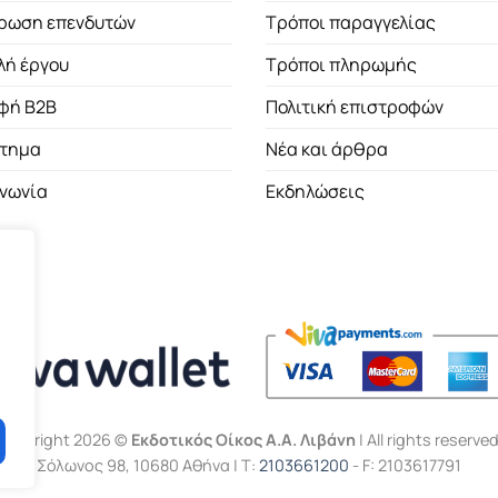
ρωση επενδυτών
Τρόποι παραγγελίας
λή έργου
Τρόποι πληρωμής
φή B2B
Πολιτική επιστροφών
τημα
Νέα και άρθρα
ινωνία
Εκδηλώσεις
Copyright 2026 ©
Εκδοτικός Οίκος Α.Α. Λιβάνη
| All rights reserved
Σόλωνος 98, 10680 Αθήνα | Τ:
2103661200
- F: 2103617791