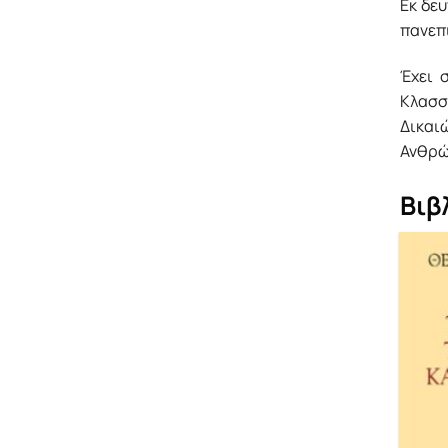
Εκ δε
πανεπ
Έχει 
Κλασσ
Δικαι
Ανθρώ
Βιβ