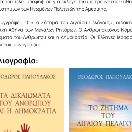
υτέρου τελεί υποψήφιος για εκλογή του ως ερευνητής-καθ
ιστημίων των Ηνωμένων Πολιτειών της Αμερικής.
συγγράψει: 1) «Το Ζήτημα του Αιγαίου Πελάγους», διδακτ
ική Αθήνα των Μεγάλων Ρητόρων, Ο Ανθρωποκτόνος Νόμος
ώματα του Ανθρώπου και η Δημοκρατία. Οι Έλληνες Ιεροφ
που», μονογραφία.
λιογραφία: