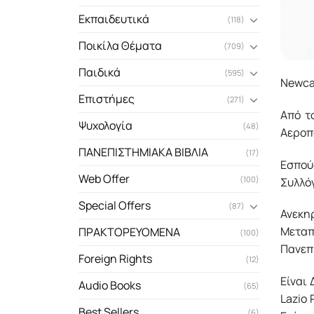
Εκπαιδευτικά
(118)
Ποικίλα Θέματα
(709)
Παιδικά
(595)
Newcas
Επιστήμες
(271)
Από τ
Ψυχολογία
(48)
Αεροπ
ΠΑΝΕΠΙΣΤΗΜΙΑΚΑ ΒΙΒΛΙΑ
(17)
Εσπούδ
Web Offer
(100)
Συλλό
Special Offers
(87)
Ανεκη
Μεταπ
ΠΡΑΚΤΟΡΕΥΟΜΕΝΑ
(100)
Πανεπ
Foreign Rights
(12)
Είναι
Audio Books
(65)
Lazio 
Best Sellers
(6)