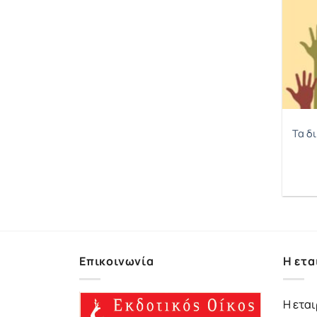
Τα δ
Επικοινωνία
Η ετα
Η εται