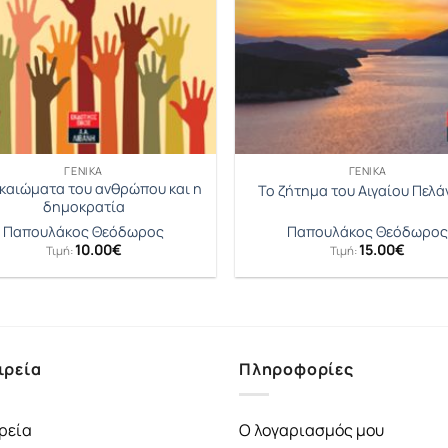
ΓΕΝΙΚΆ
ΓΕΝΙΚΆ
ικαιώματα του ανθρώπου και η
Το ζήτημα του Αιγαίου Πελ
δημοκρατία
Παπουλάκος Θεόδωρος
Παπουλάκος Θεόδωρο
10.00
€
15.00
€
Τιμή:
Τιμή:
ιρεία
Πληροφορίες
ρεία
Ο λογαριασμός μου