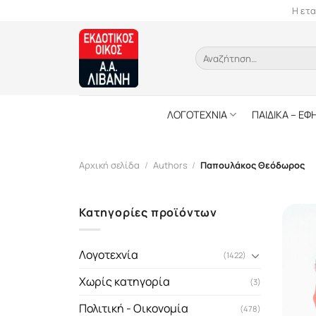
Skip
Η ετα
to
content
Αναζήτηση
για:
ΛΟΓΟΤΕΧΝΙΑ
ΠΑΙΔΙΚΑ – ΕΦ
Αρχική σελίδα
/
Authors
/
Παπουλάκος Θεόδωρος
Κατηγορίες προϊόντων
Λογοτεχνία
(1422)
Χωρίς κατηγορία
(3)
Πολιτική - Οικονομία
(478)