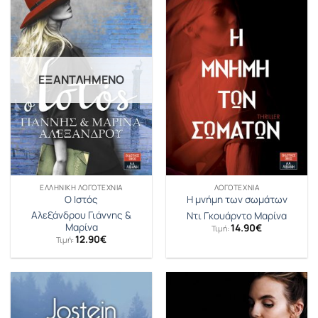
ΕΞΑΝΤΛΗΜΈΝΟ
ΕΛΛΗΝΙΚΉ ΛΟΓΟΤΕΧΝΊΑ
ΛΟΓΟΤΕΧΝΊΑ
Ο Ιστός
Η μνήμη των σωμάτων
Αλεξάνδρου Γιάννης &
Ντι Γκουάρντο Μαρίνα
Μαρίνα
14.90
€
Τιμή:
12.90
€
Τιμή: