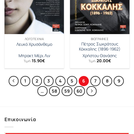
ΛΟΓΟΤΕΧΝΊΑ
ΒΙΟΓΡΑΦΊΕΣ
Πέτρος Σωκράτους
Λευκό Χρυσάνθεμο
Κόκκαλης (1896-1962)
Μπρακτ Μέρι Λιν
Χρήστου Θανάσης
15.90
€
20.00
€
Τιμή:
Τιμή:
1
2
3
4
5
6
7
8
9
…
58
59
60
Επικοινωνία