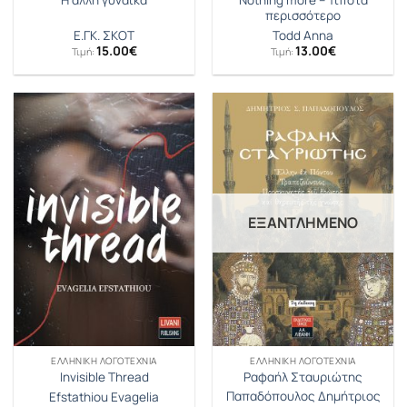
Η άλλη γυναίκα
περισσότερο
Ε.ΓΚ. ΣΚΟΤ
Todd Anna
15.00
€
13.00
€
Τιμή:
Τιμή:
ΕΞΑΝΤΛΗΜΈΝΟ
ΕΛΛΗΝΙΚΉ ΛΟΓΟΤΕΧΝΊΑ
ΕΛΛΗΝΙΚΉ ΛΟΓΟΤΕΧΝΊΑ
Invisible Thread
Ραφαήλ Σταυριώτης
Παπαδόπουλος Δημήτριος
Efstathiou Evagelia