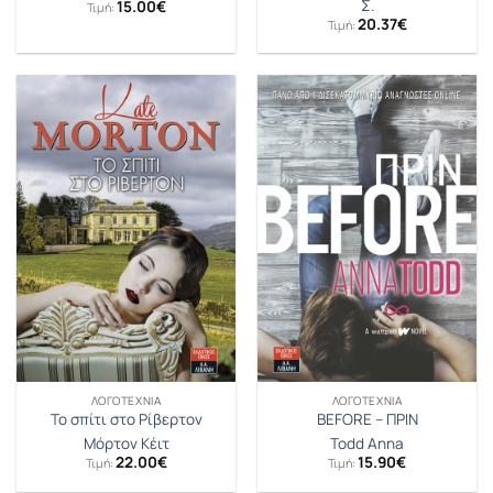
Σ.
15.00
€
Τιμή:
20.37
€
Τιμή:
ΛΟΓΟΤΕΧΝΊΑ
ΛΟΓΟΤΕΧΝΊΑ
Το σπίτι στο Ρίβερτον
BEFORE – ΠΡΙΝ
Μόρτον Κέιτ
Todd Anna
22.00
€
15.90
€
Τιμή:
Τιμή: