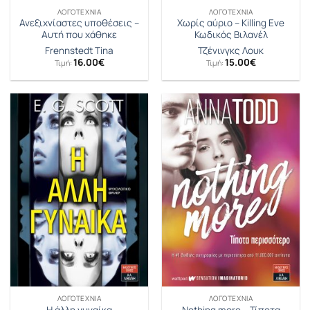
ΛΟΓΟΤΕΧΝΊΑ
ΛΟΓΟΤΕΧΝΊΑ
Ανεξιχνίαστες υποθέσεις –
Xωρίς αύριο – Killing Eve
Αυτή που χάθηκε
Κωδικός Βιλανέλ
Frennstedt Tina
Τζένινγκς Λουκ
16.00
€
15.00
€
Τιμή:
Τιμή:
ΛΟΓΟΤΕΧΝΊΑ
ΛΟΓΟΤΕΧΝΊΑ
Nothing more – Τίποτα