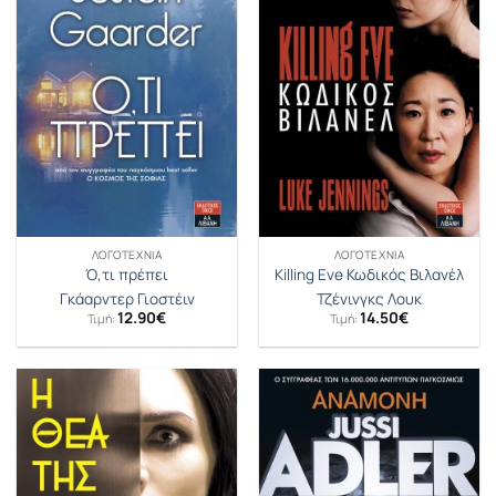
ΛΟΓΟΤΕΧΝΊΑ
ΛΟΓΟΤΕΧΝΊΑ
Ό,τι πρέπει
Killing Eve Κωδικός Βιλανέλ
Γκάαρντερ Γιοστέιν
Τζένινγκς Λουκ
12.90
€
14.50
€
Τιμή:
Τιμή: