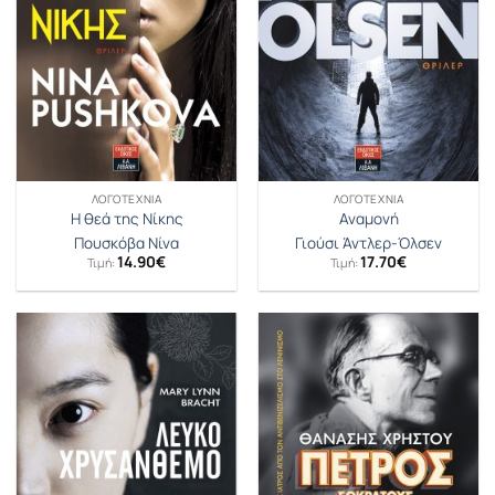
ΛΟΓΟΤΕΧΝΊΑ
ΛΟΓΟΤΕΧΝΊΑ
Η θεά της Νίκης
Αναμονή
Πουσκόβα Νίνα
Γιούσι Άντλερ-Όλσεν
14.90
€
17.70
€
Τιμή:
Τιμή: