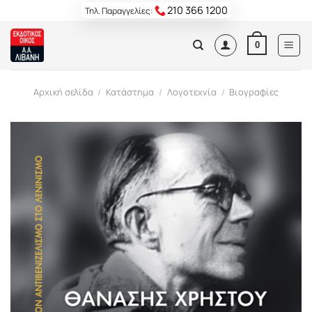
Skip
210 366 1200
Τηλ. Παραγγελίες:
to
content
0
Αρχική σελίδα
/
Κατάστημα
/
Λογοτεχνία
/
Βιογραφίες