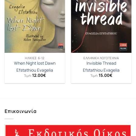
ΗΛΙΚΊΕΣ 6-12
ΕΛΛΗΝΙΚΉ ΛΟΓΟΤΕΧΝΊΑ
When Night lost Dawn
Invisible Thread
Efstathiou Evagelia
Efstathiou Evagelia
12.00
€
15.00
€
Τιμή:
Τιμή:
Επικοινωνία