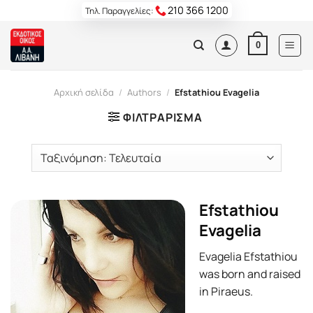
Skip
210 366 1200
Τηλ. Παραγγελίες:
to
content
0
Αρχική σελίδα
/
Authors
/
Efstathiou Evagelia
ΦΙΛΤΡΆΡΙΣΜΑ
Efstathiou
Evagelia
Evagelia Efstathiou
was born and raised
in Piraeus.