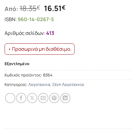
Original
Η
18.35
16.51
€
€
Από:
price
τρέχουσα
ISBN:
960-14-0267-5
was:
τιμή
18.35€.
είναι:
Αριθμός σελίδων:
413
16.51€.
• Προσωρινά μη διαθέσιμο.
Εξαντλημένο
Κωδικός προϊόντος:
Β364
Κατηγορίες:
Λογοτεχνία
,
Ξένη Λογοτεχνία