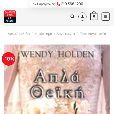
Skip
210 366 1200
Τηλ. Παραγγελίες:
to
content
0
Αρχική σελίδα
/
Κατάστημα
/
Λογοτεχνία
/
Ξένη Λογοτεχνία
-10%