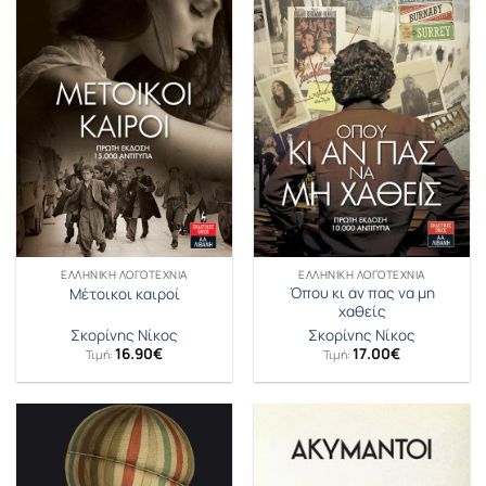
ΕΛΛΗΝΙΚΉ ΛΟΓΟΤΕΧΝΊΑ
ΕΛΛΗΝΙΚΉ ΛΟΓΟΤΕΧΝΊΑ
Όπου κι αν πας να μη
Μέτοικοι καιροί
χαθείς
Σκορίνης Νίκος
Σκορίνης Νίκος
16.90
€
17.00
€
Τιμή:
Τιμή: