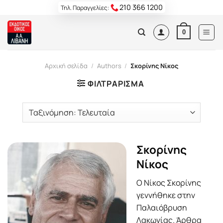
Skip
210 366 1200
Τηλ. Παραγγελίες:
to
content
0
Αρχική σελίδα
/
Authors
/
Σκορίνης Νίκος
ΦΙΛΤΡΆΡΙΣΜΑ
Σκορίνης
Νίκος
Ο Νίκος Σκορίνης
γεννήθηκε στην
Παλαιόβρυση
Λακωνίας. Άρθρα