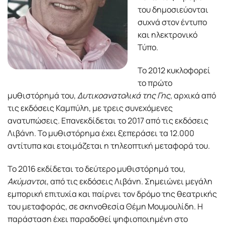
του δημοσιεύονται
συχνά στον έντυπο
και ηλεκτρονικό
Τύπο.
Το 2012 κυκλοφορεί
το πρώτο
μυθιστόρημά του,
Δυτικοανατολικά της Γης
, αρχικά από
τις εκδόσεις Καμπύλη, με τρεις συνεχόμενες
ανατυπώσεις. Επανεκδίδεται το 2017 από τις εκδόσεις
Λιβάνη. Το μυθιστόρημα έχει ξεπεράσει τα 12.000
αντίτυπα και ετοιμάζεται η τηλεοπτική μεταφορά του.
Το 2016 εκδίδεται το δεύτερο μυθιστόρημά του,
Ακύμαντοι
, από τις εκδόσεις Λιβάνη. Σημειώνει μεγάλη
εμπορική επιτυχία και παίρνει τον δρόμο της θεατρικής
του μεταφοράς, σε σκηνοθεσία Θέμη Μουμουλίδη. Η
παράσταση έχει παραδοθεί ψηφιοποιημένη στο