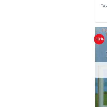
Το 
-10%