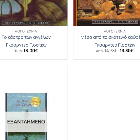
ΛΟΓΟΤΕΧΝΊΑ
ΛΟΓΟΤΕΧΝΊΑ
Το κάστρο των αγγέλων
Μέσα από το σκοτεινό καθρ
Γκάαρντερ Γιοστέιν
Γκάαρντερ Γιοστέιν
Original
Η
18.00
€
14.78
€
13.30
€
Τιμή:
Από:
price
τρ
was:
τι
14.78€.
είν
13.
ΕΞΑΝΤΛΗΜΈΝΟ