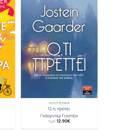
ΛΟΓΟΤΕΧΝΊΑ
α
Ό,τι πρέπει
Γκάαρντερ Γιοστέιν
12.90
€
Τιμή: