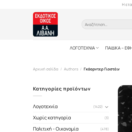
Skip
Η ετα
to
content
Αναζήτηση
για:
ΛΟΓΟΤΕΧΝΙΑ
ΠΑΙΔΙΚΑ – ΕΦ
Αρχική σελίδα
/
Authors
/
Γκάαρντερ Γιοστέιν
Κατηγορίες προϊόντων
Λογοτεχνία
(1422)
Χωρίς κατηγορία
(3)
Πολιτική - Οικονομία
(478)