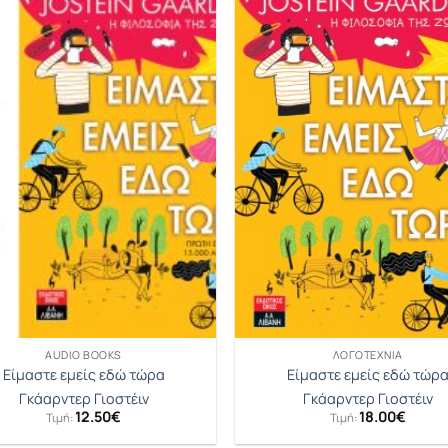
AUDIO BOOKS
ΛΟΓΟΤΕΧΝΊΑ
Είμαστε εμείς εδώ τώρα
Είμαστε εμείς εδώ τώρ
Γκάαρντερ Γιοστέιν
Γκάαρντερ Γιοστέιν
12.50
€
18.00
€
Τιμή:
Τιμή: