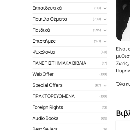
Εκπαιδευτικά
(118)
Ποικίλα Θέματα
(709)
Παιδικά
(595)
Επιστήμες
(271)
Eίναι 
Ψυχολογία
(48)
μυθιστ
ΠΑΝΕΠΙΣΤΗΜΙΑΚΑ ΒΙΒΛΙΑ
Zωής, 
(17)
Πυρην
Web Offer
(100)
Όλα κυ
Special Offers
(87)
ΠΡΑΚΤΟΡΕΥΟΜΕΝΑ
(100)
Foreign Rights
(12)
Βιβ
Audio Books
(65)
Best Sellers
(6)