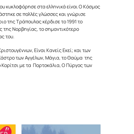
υ κυκλοφόρησε στα ελληνικά είναι O Kόσμος
άστηκε σε πολλές γλώσσες και γνώρισε
ιο της Tράπουλας κέρδισε το 1991 το
ς της Nορβηγίας, το σημαντικότερο
ας του.
ιστουγέννων, Eίναι Kανείς Eκεί; και των
Κάστρο των Αγγέλων, Mάγια, το Θαύμα της
ο Κορίτσι με τα Πορτοκάλια, O Πύργος των