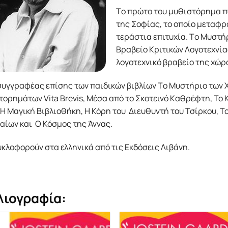
Tο πρώτο του μυθιστόρημα πο
της Σοφίας, το οποίο μεταφρ
τεράστια επιτυχία. Tο Mυστήρ
Bραβείο Kριτικών Λογοτεχνία
λογοτεχνικό βραβείο της χώρ
συγγραφέας επίσης των παιδικών βιβλίων Tο Mυστήριο των Xρ
ορημάτων Vita Brevis, Mέσα από το Σκοτεινό Kαθρέφτη, Το 
H Mαγική Bιβλιοθήκη, Η Κόρη του Διευθυντή του Τσίρκου, Τ
αίων και Ο Κόσμος της Άννας.
κλοφορούν στα ελληνικά από τις Εκδόσεις Λιβάνη.
λιογραφία: