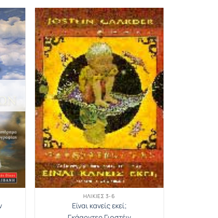
ΗΛΙΚΊΕΣ 3-6
ν
Είναι κανείς εκεί;
Γκάαρντερ Γιοστέιν