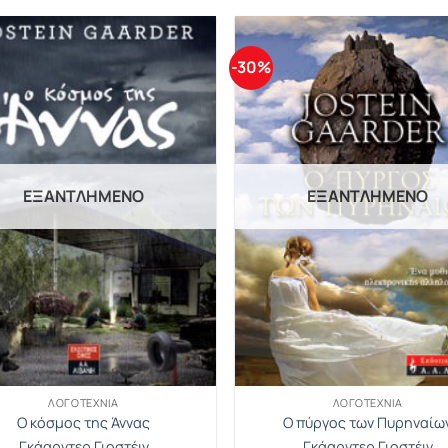
-30%
ΕΞΑΝΤΛΗΜΈΝΟ
ΕΞΑΝΤΛΗΜΈΝΟ
ΛΟΓΟΤΕΧΝΊΑ
ΛΟΓΟΤΕΧΝΊΑ
Ο κόσμος της Άννας
Ο πύργος των Πυρηναίω
Γκάαρντερ Γιοστέιν
Γκάαρντερ Γιοστέιν