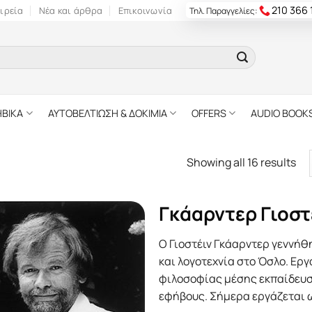
210 366
ιρεία
Νέα και άρθρα
Επικοινωνία
Τηλ. Παραγγελίες:
ΗΒΙΚΑ
ΑΥΤΟΒΕΛΤΙΩΣΗ & ΔΟΚΙΜΙΑ
OFFERS
AUDIO BOOK
Showing all 16 results
Γκάαρντερ Γιοστ
O Γιοστέιν Γκάαρντερ γεννήθ
και λογοτεχνία στο Όσλο. Eρ
φιλοσοφίας μέσης εκπαίδευση
εφήβους. Σήμερα εργάζεται ω