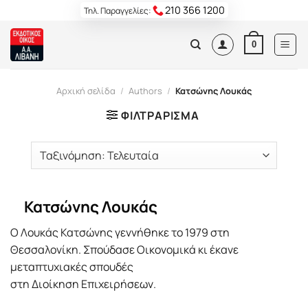
Skip
210 366 1200
Τηλ. Παραγγελίες:
to
content
0
Αρχική σελίδα
/
Authors
/
Κατσώνης Λουκάς
ΦΙΛΤΡΆΡΙΣΜΑ
Κατσώνης Λουκάς
Ο Λουκάς Κατσώνης γεννήθηκε το 1979 στη
Θεσσαλονίκη. Σπούδασε Οικονομικά κι έκανε
μεταπτυχιακές σπουδές
στη Διοίκηση Επιχειρήσεων.