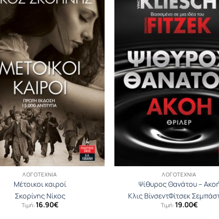
ΛΟΓΟΤΕΧΝΊΑ
ΛΟΓΟΤΕΧΝΊΑ
Μέτοικοι καιροί
Ψίθυρος Θανάτου – Ακο
Σκορίνης Νίκος
Κλις Βίνσεντ
Φίτσεκ Σεμπάσ
16.90
€
19.00
€
Τιμή:
Τιμή: