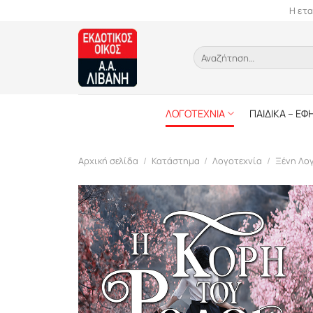
Skip
Η ετα
to
content
Αναζήτηση
για:
ΛΟΓΟΤΕΧΝΙΑ
ΠΑΙΔΙΚΑ – ΕΦ
Αρχική σελίδα
/
Κατάστημα
/
Λογοτεχνία
/
Ξένη Λο