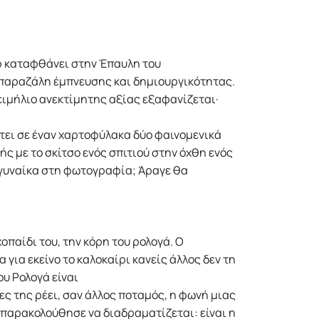
ιφ καταφθάνει στην Έπαυλη του
 παραζάλη έμπνευσης και δημιουργικότητας.
κειμήλιο ανεκτίμητης αξίας εξαφανίζεται·
πτει σε έναν χαρτοφύλακα δύο φαινομενικά
ς με το σκίτσο ενός σπιτιού στην όχθη ενός
ή γυναίκα στη φωτογραφία; Άραγε θα
οπαίδι του, την κόρη του ρολογά. Ο
 για εκείνο το καλοκαίρι κανείς άλλος δεν τη
υ Ρολογά είναι
ες της ρέει, σαν άλλος ποταμός, η φωνή μιας
ν παρακολούθησε να διαδραματίζεται: είναι η