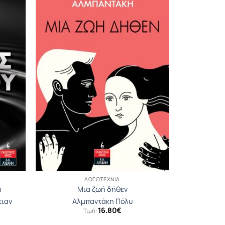
ΛΟΓΟΤΕΧΝΊΑ
ή
Μια ζωή δήθεν
τιαν
Αλμπαντάκη Πόλυ
16.80
€
Τιμή: