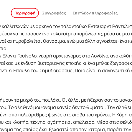
Περιγραφή
Συγγραφέας
Επιπλέον πληροφορίες
ών καλλιτεχνών με αρχηγό τον ταλαντούχο Έντουαρντ Ράντκλ
εύουν να περάσουν ένα καλοκαίρι απομόνωσης, μέσα σε μια
ναίκα πυροβολείται θανάσιμα, ενώ μια άλλη αγνοείται· ένα 
πια.
 Έλοντι Γουίνσλο, νεαρή αρχειονόμος στο Λονδίνο, ανακαλύ
αίκας με ένδυση βικτοριανής εποχής κι ένα μπλοκ ζωγραφική
λοντι η Έπαυλη του Σημυδόδασους; Ποια είναι η σαγηνευτικ
ήμουν το μικρό του πουλάκι. Οι άλλοι με ήξεραν σαν το μοναχ
υ. Το αληθινό μου όνομα κανείς δεν το θυμάται. Την αλήθεια
ένη από πολυάριθμες φωνές στο διάβα του χρόνου, Η Κόρη το
 και κλοπής, τέχνης, αγάπης και απώλειας. Μέσα στις σελίδ
 όνομα της οποίας έχει ξεχαστεί από την ιστορία, παρότι τη