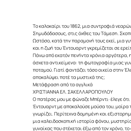
Το καλοκαίρι του 1862, μια συντροφιά νεαρ
Σημυδόδασους, στις όχθες του Τάμεση. Σκοπ
Ωστόσο, κατά την παραμονή τους εκεί, μια γυ
και η ζωή του Έντουαρντ γκρεμίζεται σε ερεί
Πάνω από εκατόν πενήντα χρόνια αργότερα, η
άσχετα αντικείμενα: τη φωτογραφία μιας γυν
ποταμού. Γιατί φαντάζει τόσο οικεία στην Έ
αποκαλύψει ποτέ τα μυστικά της;
Μετάφραση από τα αγγλικά
ΧΡΙΣΤΙΑΝΝΑ ΕΛ. ΣΑΚΕΛΛΑΡΟΠΟΥΛΟΥ
Ο πατέρας μου με φώναζε Μπέρντι· έλεγε ότι 
Έντουαρντ με αποκαλούσε μούσα του, μοίρα το
γνωρίζει. Περίτεχνα δομημένη και εξιστορημ
μια καλειδοσκοπική ιστορία φόνου, μυστηρίου
γυναίκας που στέκεται έξω από τον χρόνο, το