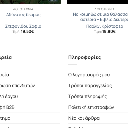
ΛΟΓΟΤΕΧΝΊΑ
ΛΟΓΟΤΕΧΝΊΑ
Να κοιμηθώ σε μια θάλασσα
Αδύνατος δεσμός
αστέρια – Βιβλίο Δεύτερ
Στεφανίδου Σοφία
Παολίνι Κρίστοφερ
19.50
€
18.90
€
Τιμή:
Τιμή:
ιρεία
Πληροφορίες
ρεία
Ο λογαριασμός μου
ρωση επενδυτών
Τρόποι παραγγελίας
λή έργου
Τρόποι πληρωμής
φή B2B
Πολιτική επιστροφών
τημα
Νέα και άρθρα