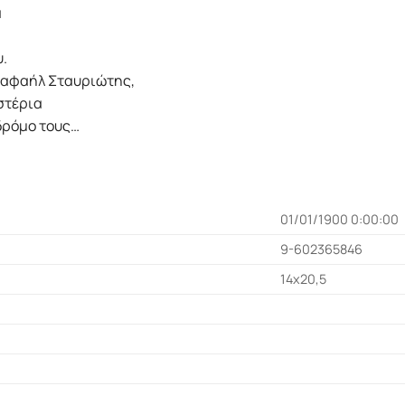
α
υ.
 Pαφαήλ Σταυριώτης,
αστέρια
 δρόμο τους…
01/01/1900 0:00:00
9-602365846
14x20,5