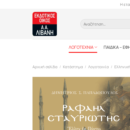
Skip
Η ετα
to
content
Αναζήτηση
για:
ΛΟΓΟΤΕΧΝΙΑ
ΠΑΙΔΙΚΑ – ΕΦ
Αρχική σελίδα
/
Κατάστημα
/
Λογοτεχνία
/
Ελληνικ