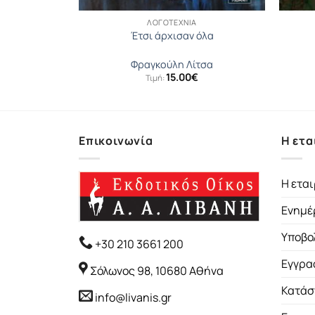
ΛΟΓΟΤΕΧΝΊΑ
Έτσι άρχισαν όλα
πάρ
Φραγκούλη Λίτσα
15.00
€
Τιμή:
Επικοινωνία
Η ετα
Η εται
Ενημέ
Υποβο
+30 210 3661 200
Εγγρα
Σόλωνος 98, 10680 Αθήνα
Κατάσ
info@livanis.gr