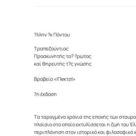
?λλην ?κ Πόντου
Τραπεζούντιος
Προσκυνητής το? ?ρωτος
καί θηρευτής τ?ς γνώσης
Bραβείο «IΠeκτσI»
7η έκδοση
Tα ταραγμένα χρόνια της εποχής των σταυρο
πλαίσιο στο οποίο εκτυλίσσεται η ζωή του 
περιπλάνηση στον ιστορικό και φιλοσοφικό χ