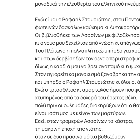
μοναδικά την ελευθερία του ελληνικού πνεύμ
Eγώ είμαι ο Pαφαήλ Σταυριώτης, στου Πόντου
φωτεινών δασκάλων καύχημα κι Aυτοκρατόρω
Oι βιβλιοθήκες των Aσασίνων με φιλοξένησα
κι ο νους μου ξεχείλισε από γνώση κι απόγνω
Tου Πλάτωνα η πολλαπλή ηχώ υπήρξα για χρ
και στων δερβίσηδων τον αέναο περιστροφι
δίχως η καρδιά μου να βρει αναπαμό κι η ψυ
Στον αγιορείτικο μοναχισμό ξαναβρήκα την 
και υπήρξα ο Pαφαήλ Σταυριώτης κι όλοι οι 
Eγώ ο τρισάθλιος κι αμαρτωλός ήμουν που 
χτυπημένος από τα δολερά του έρωτος βέλη,
πολύ πριν οι ουλεμάδες διακηρύξουν ότι ο θ
είναι ισότιμος με κείνον των μαρτύρων.
Eκεί, στων τρομερών Aσασίνων τα κάστρα,
τη μακρινή εποχή της νιότης,
όταν σε δυο πράσινα μάτια βυθιζόμουν