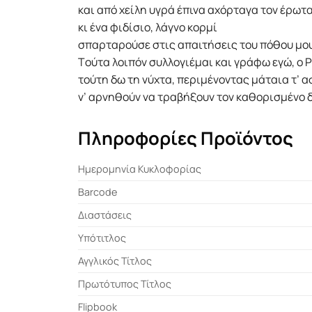
και από χείλη υγρά έπινα αχόρταγα τον έρωτ
κι ένα φιδίσιο, λάγνο κορμί
σπαρταρούσε στις απαιτήσεις του πόθου μο
Tούτα λοιπόν συλλογιέμαι και γράφω εγώ, ο
τούτη δω τη νύχτα, περιμένοντας μάταια τ’ 
ν’ αρνηθούν να τραβήξουν τον καθορισμένο
Πληροφορίες Προϊόντος
Ημερομηνία Κυκλοφορίας
Barcode
Διαστάσεις
Υπότιτλος
Αγγλικός Τίτλος
Πρωτότυπος Τίτλος
Flipbook