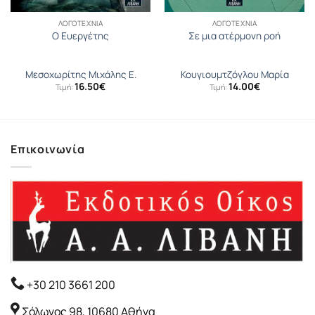
ΛΟΓΟΤΕΧΝΊΑ
ΛΟΓΟΤΕΧΝΊΑ
Ο Ευεργέτης
Σε μια ατέρμονη ροή
Μεσοχωρίτης Μιχάλης Ε.
Κουγιουµτζόγλου Μαρία
16.50
€
14.00
€
Τιμή:
Τιμή:
Επικοινωνία
+30 210 3661 200
Σόλωνος 98, 10680 Αθήνα