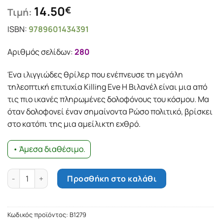
14.50
€
Τιμή:
ISBN:
9789601434391
Αριθμός σελίδων:
280
Ένα ιλιγγιώδες θρίλερ που ενέπνευσε τη μεγάλη
τηλεοπτική επιτυχία Killing Eve Η Βιλανέλ είναι μια από
τις πιο ικανές πληρωμένες δολοφόνους του κόσμου. Μα
όταν δολοφονεί έναν σημαίνοντα Ρώσο πολιτικό, βρίσκει
στο κατόπι της μια αμείλικτη εχθρό.
• Άμεσα διαθέσιμο.
Killing Eve Κωδικός Βιλανέλ ποσότητα
Προσθήκη στο καλάθι
Κωδικός προϊόντος:
Β1279