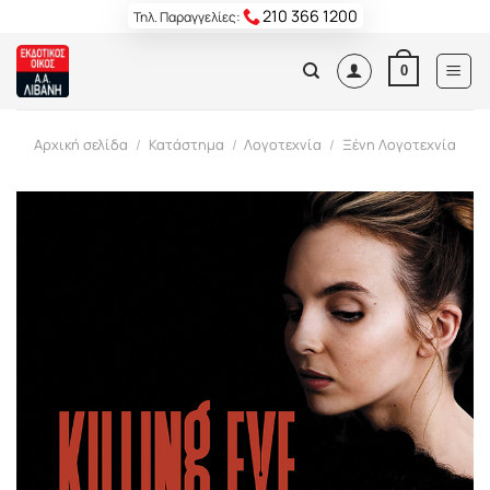
Skip
210 366 1200
Τηλ. Παραγγελίες:
to
content
0
Αρχική σελίδα
/
Κατάστημα
/
Λογοτεχνία
/
Ξένη Λογοτεχνία