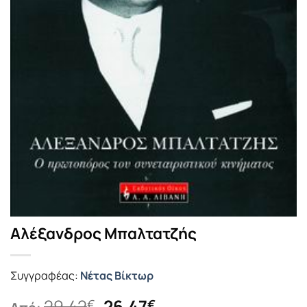
Αλέξανδρος Μπαλτατζής
Συγγραφέας:
Νέτας Βίκτωρ
Original
Η
29.42
26.47
€
€