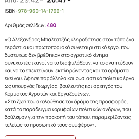
Από:
price
τρέχουσα
ISBN:
978-960-14-1769-1
was:
τιμή
29.42€.
είναι:
Αριθμός σελίδων:
480
26.47€.
«Ο Αλέξανδρος Μπαλτατζής κληροδότησε στον τόπο ένα
τεράστιο και πρωτοποριακό συνεταιριστικό έργο, που
δυστυχώς δεν βρέθηκαν στο αγροτικό κίνημα
συνεχιστές ικανοί να το διαφυλάξουν, να το αναπτύξουν
και να το επεκτείνουν, εκπληρώνοντας και τα οράματα
εκείνου. Άφησε παράλληλα και ουσιαστικό πολιτικό έργο
ως υπουργός Γεωργίας, βουλευτής και αρχηγός του
Κόμματος Αγροτών και Εργαζομένων.
»Στη ζωή του ακολούθησε τον δρόμο της προσφοράς,
κατά το παράδειγμα κορυφαίων πολιτικών ανδρών, που
δούλεψαν για την προκοπή του τόπου, παραμερίζοντας
τελείως το προσωπικό τους συμφέρον».