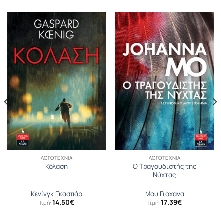
ΛΟΓΟΤΕΧΝΊΑ
ΛΟΓΟΤΕΧΝΊΑ
Ο Τραγουδιστής της
Κόλαση
Νύχτας
Κενίνγκ Γκασπάρ
Μου Γιοχάνα
14.50
€
17.39
€
Τιμή:
Τιμή: