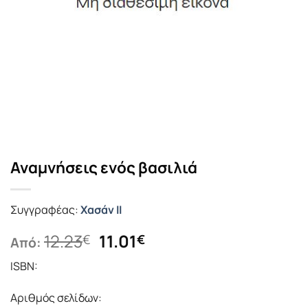
Αναμνήσεις ενός βασιλιά
Συγγραφέας:
Χασάν ΙΙ
Original
Η
12.23
11.01
€
€
Από:
price
τρέχουσα
ISBN:
was:
τιμή
12.23€.
είναι:
Αριθμός σελίδων:
11.01€.