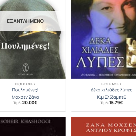
ΕΞΑΝΤΛΗΜΈΝΟ
ΒΙΟΓΡΑΦΊΕΣ
ΒΙΟΓΡΑΦΊΕΣ
Πουλημένες!
Δέκα χιλιάδες λύπες
Μόχσεν Ζάνα
Κιμ Ελίζαμπεθ
20.00
€
15.79
€
Τιμή:
Τιμή: