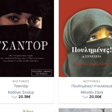
ΒΙΟΓΡΑΦΊΕΣ
ΒΙΟΓΡΑΦΊΕΣ
Τσαντόρ
Πουλημένες! Η συνέχει
Κασόγκι Σοχέιρ
Μόχσεν Ζάνα
20.38
€
20.00
€
Τιμή:
Τιμή: