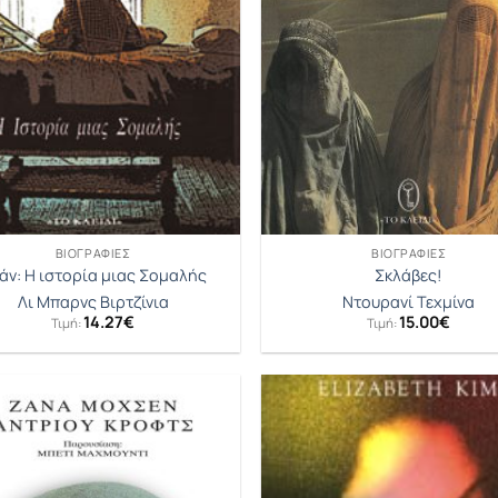
ΒΙΟΓΡΑΦΊΕΣ
ΒΙΟΓΡΑΦΊΕΣ
άν: Η ιστορία μιας Σομαλής
Σκλάβες!
Λι Μπαρνς Βιρτζίνια
Ντουρανί Τεχμίνα
14.27
€
15.00
€
Τιμή:
Τιμή: