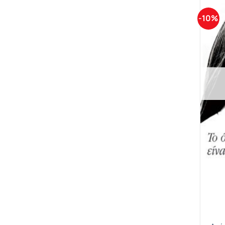
Κεφαλογιάννης Γιάννης
-10%
Κιμ Ελίζαμπεθ
Κρίτας Θεόδωρος
Κόλιν Κάμπελ Λαίδη
Λέβενσον Τόμας
Λέιλ Κατρίν
Λέστερ Ντέιβιντ
Λαδικός Άκης
Λαζαρίδης Γιώργος
Λαξ Έρικ
Λατίφα