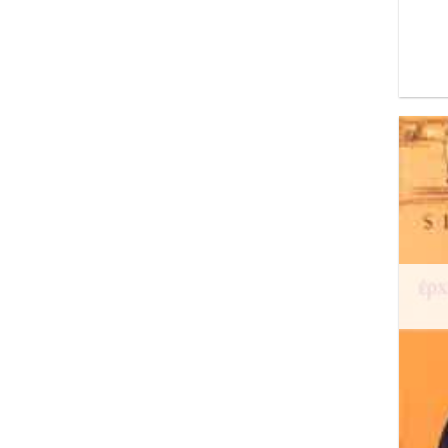
Μπράντο Μάρλον
Μωραίτης Κάρολος
Μόχσεν Ζάνα
Νέτας Βίκτωρ
Νικολαΐδης Θανάσης Ιωσ.
Ντέμπστερ Νίτζελ
Νταρντέν Σαμπίν
Ντε Σεν Περν Ντομινίκ
Ντεβί Φουλάν
Ντιζόβν Ορτίζ Αλίσια
Ντουρανί Τεχμίνα
Ουφκίρ Φατεμά