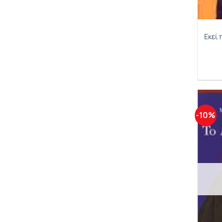
Παβαρότι Λουτσιάνο
Εκεί 
Πετιφίς Πιερ
Πλατινί Μισέλ
Πούτιν Βλαντίμιρ
Σάνκτον Τόμας
Σέισον Τζιν
-10%
Σακίμπ Σίμπα
Σαπουντζάκη Ζωζώ
Σαφίγια
Σκανδαλίδης Κώστας E.
Σοράγια