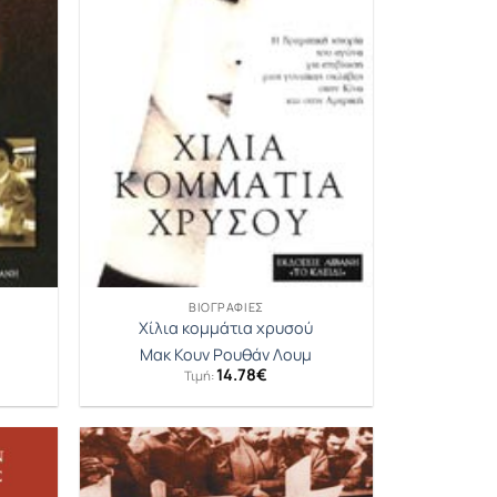
ΒΙΟΓΡΑΦΊΕΣ
Χίλια κομμάτια χρυσού
Μακ Κουν Ρουθάν Λουμ
14.78
€
Τιμή: