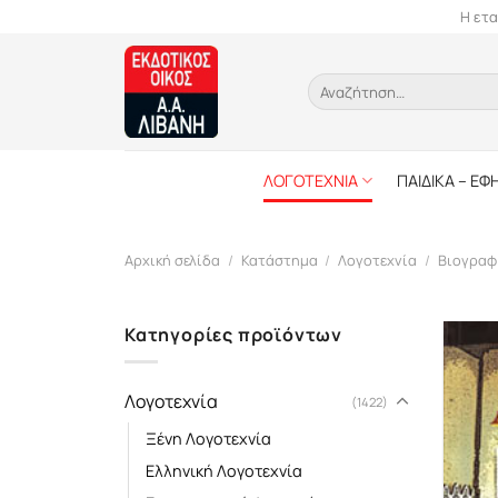
Skip
Η ετα
to
content
Αναζήτηση
για:
ΛΟΓΟΤΕΧΝΙΑ
ΠΑΙΔΙΚΑ – ΕΦ
Αρχική σελίδα
/
Κατάστημα
/
Λογοτεχνία
/
Βιογραφ
Κατηγορίες προϊόντων
Λογοτεχνία
(1422)
Ξένη Λογοτεχνία
Ελληνική Λογοτεχνία