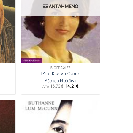
ΕΞΑΝΤΛΗΜΈΝΟ
ΒΙΟΓΡΑΦΊΕΣ
Τζάκι Κένεντι Ωνάση
Λέστερ Ντέιβιντ
Original
Η
15.79
€
14.21
€
Από:
price
τρέχουσα
was:
τιμή
15.79€.
είναι:
14.21€.