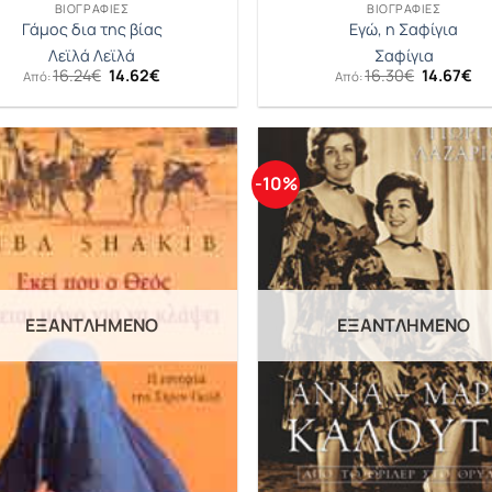
ΒΙΟΓΡΑΦΊΕΣ
ΒΙΟΓΡΑΦΊΕΣ
Γάμος δια της βίας
Εγώ, η Σαφίγια
Λεϊλά Λεϊλά
Σαφίγια
Original
Η
Original
Η
16.24
€
14.62
€
16.30
€
14.67
€
Από:
Από:
price
τρέχουσα
price
τρ
was:
τιμή
was:
τι
16.24€.
είναι:
16.30€.
είν
14.62€.
14
-10%
ΕΞΑΝΤΛΗΜΈΝΟ
ΕΞΑΝΤΛΗΜΈΝΟ