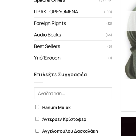
Special Offers
(87)
ΠΡΑΚΤΟΡΕΥΟΜΕΝΑ
(100)
Foreign Rights
(12)
Audio Books
(65)
Best Sellers
(6)
Υπό Έκδοση
(1)
Επιλέξτε Συγγραφέα
Hanum Melek
Άντερσεν Κρίστοφερ
Αγγελοπούλου Δασκαλάκη