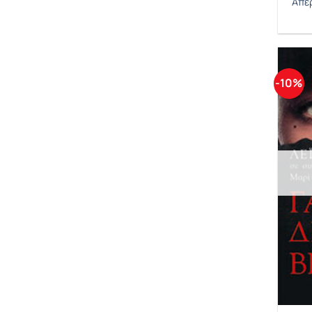
Λετουρνό Μαίρη
Απέ
Λεϊλά Λεϊλά
Λι Μπαρνς Βιρτζίνια
-10%
Λιάνης Γιώργος
Λόβελ Μαίρη Σ.
Μακ Κουν Ρουθάν Λουμ
Μαντές Φρανς Μαρί-Κλερ
Μερνίσι Φατίμα
Μιτεράν Ντανιέλ
Μούσχουρη Νάνα
Μπεκίρης Βασίλης
Μπουράουι Νίνα