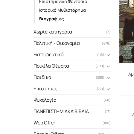
Επιστημονική Φαντασία
Ιστορικό Μυθιστόρημα
Βιογραφίες
Χωρίς κατηγορία
(3)
Πολιτική - Οικονομία
(478)
Εκπαιδευτικά
(118)
Ποικίλα Θέματα
(709)
Αμ
Παιδικά
(595)
Επιστήμες
(271)
Ψυχολογία
(48)
ΠΑΝΕΠΙΣΤΗΜΙΑΚΑ ΒΙΒΛΙΑ
(17)
Web Offer
(100)