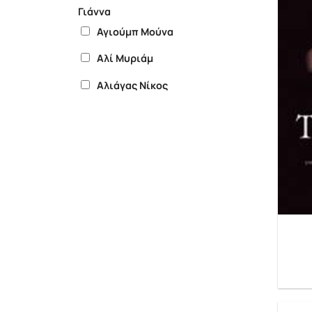
Γιάννα
Αγιούμπ Μούνα
Αλί Μυριάμ
Αλιάγας Νίκος
Απέργης Φώτης
Γκάλμαν Κούκι
Ευαγγελίδη Αγάπη
Ζακλίν ντε Ρομιγί
Ζαμί Ρόντα
Κέλι Κίτι
Κασόγκι Σοχέιρ
Κατής Κώστας Κ.