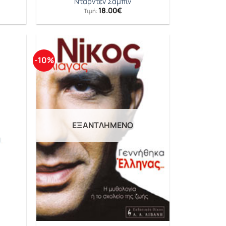
Νταρντέν Σαμπίν
18.00
€
Τιμή:
-10%
ΕΞΑΝΤΛΗΜΈΝΟ