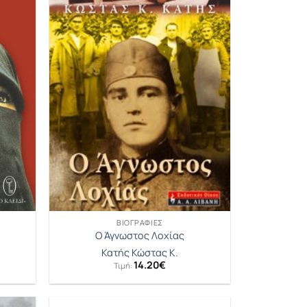
ΒΙΟΓΡΑΦΊΕΣ
α
Ο Άγνωστος Λοχίας
Κατής Κώστας Κ.
14.20
€
Τιμή: