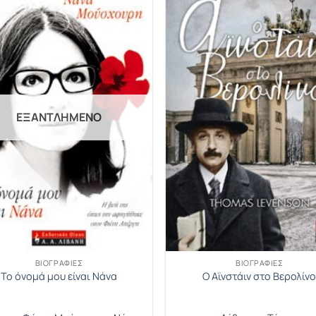
ΕΞΑΝΤΛΗΜΈΝΟ
ΒΙΟΓΡΑΦΊΕΣ
ΒΙΟΓΡΑΦΊΕΣ
Το όνομά μου είναι Νάνα
Ο Αϊνστάιν στο Βερολίν