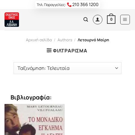
Skip
210 366 1200
Τηλ. Παραγγελίες:
to
content
0
Αρχική σελίδα
/
Authors
/
Λετουρνό Μαίρη
ΦΙΛΤΡΆΡΙΣΜΑ
Βιβλιογραφία: