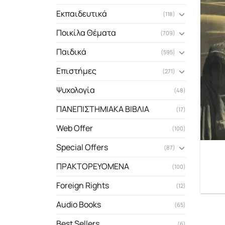
Εκπαιδευτικά
(118)
Ποικίλα Θέματα
(709)
Παιδικά
(595)
Επιστήμες
(271)
Ψυχολογία
(48)
ΠΑΝΕΠΙΣΤΗΜΙΑΚΑ ΒΙΒΛΙΑ
(17)
Web Offer
(100)
Special Offers
(87)
ΠΡΑΚΤΟΡΕΥΟΜΕΝΑ
(100)
Foreign Rights
(12)
Audio Books
(65)
Best Sellers
(6)