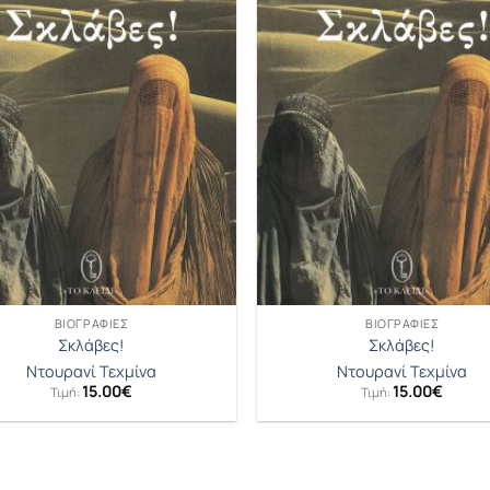
ΒΙΟΓΡΑΦΊΕΣ
ΒΙΟΓΡΑΦΊΕΣ
Σκλάβες!
Σκλάβες!
Ντουρανί Τεχμίνα
Ντουρανί Τεχμίνα
15.00
€
15.00
€
Τιμή:
Τιμή: