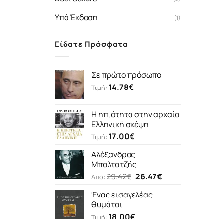
Υπό Έκδοση
(1)
Είδατε Πρόσφατα
Σε πρώτο πρόσωπο
14.78
€
Τιμή:
Η ηπιότητα στην αρχαία
Ελληνική σκέψη
17.00
€
Τιμή:
Αλέξανδρος
Μπαλτατζής
Original
Η
29.42
€
26.47
€
Από:
price
τρέχουσα
Ένας εισαγελέας
was:
τιμή
θυμάται
29.42€.
είναι:
18.00
€
26.47€.
Τιμή: