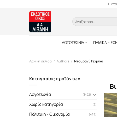
Skip
Η ετα
to
content
Αναζήτηση
για:
ΛΟΓΟΤΕΧΝΙΑ
ΠΑΙΔΙΚΑ – ΕΦ
Αρχική σελίδα
/
Authors
/
Ντουρανί Τεχμίνα
Κατηγορίες προϊόντων
Βι
Λογοτεχνία
(1422)
Χωρίς κατηγορία
(3)
Πολιτική - Οικονομία
(478)