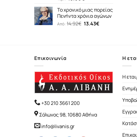
Το χρονικό μιας πορείας
Πενήντα χρόνια αγώνων
Original
Η
14.92
€
13.43
€
Από:
price
τρέχουσα
was:
τιμή
14.92€.
είναι:
13.43€.
Επικοινωνία
Η ετα
Η εται
Ενημέ
Υποβο
+30 210 3661 200
Εγγρα
Σόλωνος 98, 10680 Αθήνα
Κατάσ
info@livanis.gr
Επικο