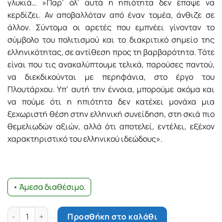
γλυκιά… »Παρ’ όλ’ αυτά η ηπιότητα δεν έπαψε να
κερδίζει. Αν αποβαλλόταν από έναν τομέα, άνθιζε σε
άλλον. Σύντομα οι αρετές που εμπνέει γίνονταν το
σύμβολο του πολιτισμού και το διακριτικό σημείο της
ελληνικότητας, σε αντί­θεση προς τη βαρβαρότητα. Τότε
είναι που τις ανακαλύπτουμε τελικά, παρούσες παντού,
να διεκδικούνται με περηφάνια, στο έργο του
Πλουτάρχου. Υπ’ αυτή την έννοια, μπορούμε ακόμα και
να πούμε ότι η ηπιότητα δεν κατέχει μονάχα μια
ξεχωριστή θέση στην ελληνική συνείδηση, στη σκιά πιο
θεμελιωδών αξιών, αλλά ότι αποτελεί, εντέλει, εξέχον
χαρακτηριστικό του ελληνικού ιδεώδους».
• Άμεσα διαθέσιμο.
Η ηπιότητα στην αρχαία Ελληνική σκέψη ποσότητα
Προσθήκη στο καλάθι