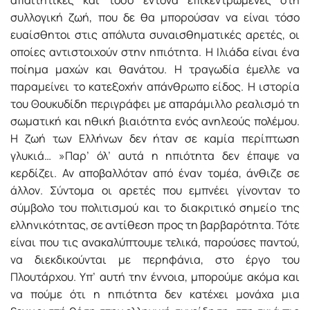
συλλογική ζωή, που δε θα μπορούσαν να είναι τόσο
ευαίσθητοι στις απόλυτα συναισθηματικές αρετές, οι
οποίες αντιστοιχούν στην ηπιότητα. Η Ιλιάδα είναι ένα
ποίημα μαχών και θανάτου. Η τραγωδία έμελλε να
παραμείνει το κατεξοχήν απάνθρωπο είδος. Η ιστορία
του Θουκυδίδη περιγράφει με απαράμιλλο ρεαλισμό τη
σωματική και ηθική βιαιότητα ενός ανηλεούς πολέμου.
Η ζωή των Ελλήνων δεν ήταν σε καμία περίπτωση
γλυκιά… »Παρ’ όλ’ αυτά η ηπιότητα δεν έπαψε να
κερδίζει. Αν αποβαλλόταν από έναν τομέα, άνθιζε σε
άλλον. Σύντομα οι αρετές που εμπνέει γίνονταν το
σύμβολο του πολιτισμού και το διακριτικό σημείο της
ελληνικότητας, σε αντί­θεση προς τη βαρβαρότητα. Τότε
είναι που τις ανακαλύπτουμε τελικά, παρούσες παντού,
να διεκδικούνται με περηφάνια, στο έργο του
Πλουτάρχου. Υπ’ αυτή την έννοια, μπορούμε ακόμα και
να πούμε ότι η ηπιότητα δεν κατέχει μονάχα μια