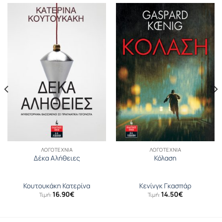
ΛΟΓΟΤΕΧΝΊΑ
ΛΟΓΟΤΕΧΝΊΑ
Δέκα Αλήθειες
Κόλαση
Κουτουκάκη Κατερίνα
Κενίνγκ Γκασπάρ
16.90
€
14.50
€
Τιμή:
Τιμή: