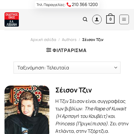
Skip
210 366 1200
Τηλ. Παραγγελίες:
to
content
0
Αρχική σελίδα
/
Authors
/
Σέισον Τζιν
ΦΙΛΤΡΆΡΙΣΜΑ
Σέισον Τζιν
Η Τζιν Σέισον είναι συγγραφέας
των βιβλίων:
The Rape of Kuwait
(Η Αρπαγή του Κουβέιτ)
και
Princess (Πριγκίπισσα)
. Ζει στην
Ατλάντα, στην Τζόρτζια.