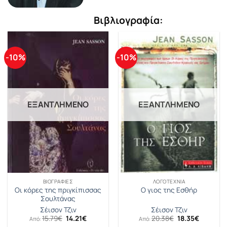
Βιβλιογραφία:
-10%
-10%
ΕΞΑΝΤΛΗΜΈΝΟ
ΕΞΑΝΤΛΗΜΈΝΟ
ΒΙΟΓΡΑΦΊΕΣ
ΛΟΓΟΤΕΧΝΊΑ
Οι κόρες της πριγκίπισσας
Ο γιος της Εσθήρ
Σουλτάνας
Σέισον Τζιν
Σέισον Τζιν
Original
Η
Original
Η
15.79
€
14.21
€
20.38
€
18.35
€
Από:
Από:
price
τρέχουσα
price
τρέχουσ