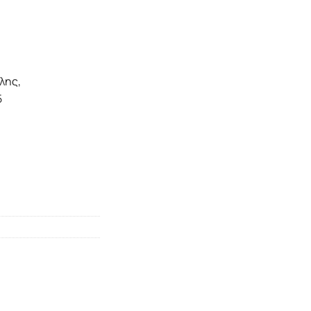
λης,
5
τος 1453-1685 ποσότητα