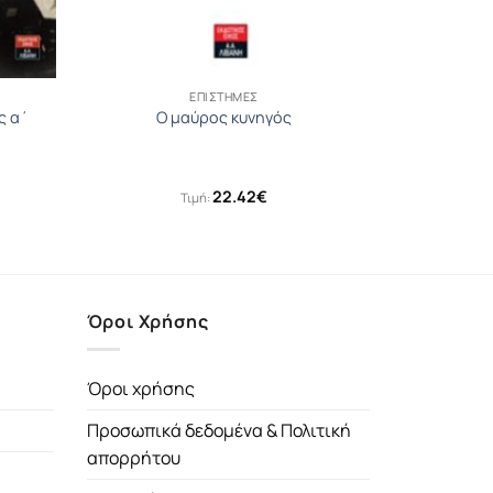
ΕΠΙΣΤΉΜΕΣ
ς α΄
Ο μαύρος κυνηγός
22.42
€
Τιμή:
έχουσα
μή
αι:
83€.
Όροι Χρήσης
Όροι χρήσης
Προσωπικά δεδομένα & Πολιτική
απορρήτου