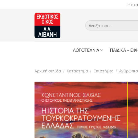
Skip
Η ετα
to
content
Αναζήτηση
για:
ΛΟΓΟΤΕΧΝΙΑ
ΠΑΙΔΙΚΑ – ΕΦ
Αρχική σελίδα
/
Κατάστημα
/
Επιστήμες
/
Ανθρωπισ