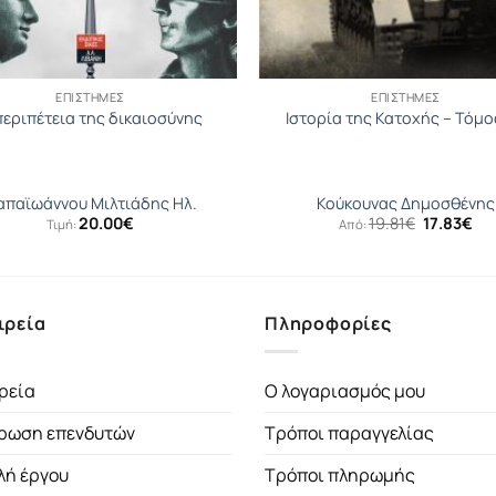
ΕΠΙΣΤΉΜΕΣ
ΕΠΙΣΤΉΜΕΣ
περιπέτεια της δικαιοσύνης
Ιστορία της Κατοχής – Τόμο
απαϊωάννου Μιλτιάδης Ηλ.
Κούκουνας Δημοσθένης
Original
Η
20.00
€
19.81
€
17.83
€
Τιμή:
Από:
price
τρ
was:
τι
19.81€.
είν
17.
ιρεία
Πληροφορίες
ρεία
Ο λογαριασμός μου
ρωση επενδυτών
Τρόποι παραγγελίας
λή έργου
Τρόποι πληρωμής