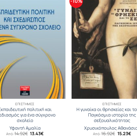
-10%
ΕΠΙΣΤΉΜΕΣ
ΕΠΙΣΤΉΜΕΣ
Εκπαιδευτική πολιτική και
Η γυναίκα οι θρησκείες και το
εδιασμός για ένα σύγχρονο
Παγκόσμια ιστορία της
σχολείο
σεξουαλικότητας
Υφαντή Αμαλία
Χρυσικόπουλος Αθανάσι
Original
Η
Original
Η
14.92
€
13.43
€
16.92
€
15.23
€
Από:
Από: