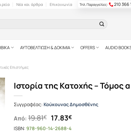
210 366
ιρεία
Νέα και άρθρα
Επικοινωνία
Τηλ. Παραγγελίες:
ΗΒΙΚΑ
ΑΥΤΟΒΕΛΤΙΩΣΗ & ΔΟΚΙΜΙΑ
OFFERS
AUDIO BOOK
τικές Επιστήμες
Ιστορία της Κατοχής – Τόμος α
Συγγραφέας:
Κούκουνας Δημοσθένης
Original
Η
19.81
17.83
€
€
Από:
price
τρέχουσα
ISBN:
978-960-14-2688-4