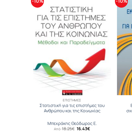
-10%
-10%
ΕΠΙΣΤΉΜΕΣ
τινγκ Στο
Στατιστική για τις επιστήμες του
Ανθρώπου και της Κοινωνίας
σχ
ς Ι.
Μπεχράκης Θεόδωρος Ε.
Original
Η
18.25
€
16.43
€
Από:
ς Σ.