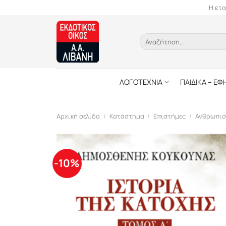
Skip
Η ετα
to
content
Αναζήτηση
για:
ΛΟΓΟΤΕΧΝΙΑ
ΠΑΙΔΙΚΑ – ΕΦ
Αρχική σελίδα
/
Κατάστημα
/
Επιστήμες
/
Ανθρωπισ
-10%