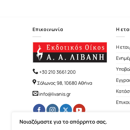
price
τρέχουσα
inal
Η
61
€
was:
τιμή
e
τρέχουσα
18.25€.
είναι:
:
τιμή
16.43€.
2€.
είναι:
49.61€.
Επικοινωνία
Η ετα
Η εται
Ενημέ
Υποβο
+30 210 3661 200
Εγγρα
Σόλωνος 98, 10680 Αθήνα
Κατάσ
info@livanis.gr
Επικο
Νοιαζόμαστε για το απόρρητο σας.