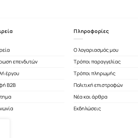
price
τρέχουσα
price
τρ
was:
τιμή
was:
τι
14.92€.
είναι:
16.92€.
είν
13.43€.
15.
ιρεία
Πληροφορίες
ρεία
Ο λογαριασμός μου
ρωση επενδυτών
Τρόποι παραγγελίας
λή έργου
Τρόποι πληρωμής
φή B2B
Πολιτική επιστροφών
τημα
Νέα και άρθρα
ινωνία
Εκδηλώσεις