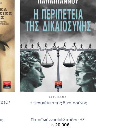
ΕΠΙΣΤΉΜΕΣ
 σεξ /
Η περιπέτεια της δικαιοσύνης
ος
Παπαϊωάννου Μιλτιάδης Ηλ.
20.00
€
Τιμή: