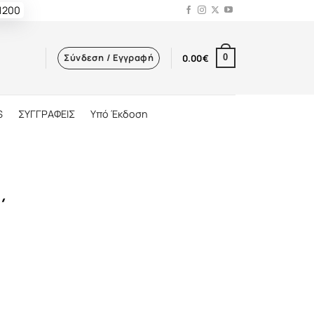
 1200
Σύνδεση / Εγγραφή
0.00
€
0
S
ΣΥΓΓΡΑΦΕΙΣ
Υπό Έκδοση
΄