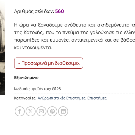
was:
τιμή
19.81€.
είναι:
Αριθμός σελίδων:
560
17.83€.
Η ώρα να ξαναδούμε ανόθευτα και ακηδεμόνευτα τη
της Κατοχής, που το πνεύμα της γαλούχησε τις ελλη
παρωπίδες και εμμονές, αντικειμενικά και σε βάθος
και ντοκουμέντα.
• Προσωρινά μη διαθέσιμο.
Εξαντλημένο
Κωδικός προϊόντος:
Θ126
Κατηγορίες:
Ανθρωπιστικές Επιστήμες
,
Επιστήμες