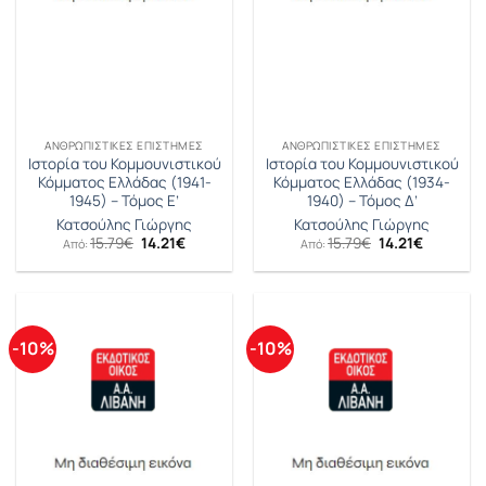
ΑΝΘΡΩΠΙΣΤΙΚΈΣ ΕΠΙΣΤΉΜΕΣ
ΑΝΘΡΩΠΙΣΤΙΚΈΣ ΕΠΙΣΤΉΜΕΣ
Ιστορία του Κομμουνιστικού
Ιστορία του Κομμουνιστικού
Κόμματος Ελλάδας (1941-
Κόμματος Ελλάδας (1934-
1945) – Τόμος Ε’
1940) – Τόμος Δ’
Κατσούλης Γιώργης
Κατσούλης Γιώργης
Original
Η
Original
Η
15.79
€
14.21
€
15.79
€
14.21
€
Από:
Από:
price
τρέχουσα
price
τρέχουσ
was:
τιμή
was:
τιμή
15.79€.
είναι:
15.79€.
είναι:
14.21€.
14.21€.
-10%
-10%