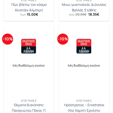
ΕΠΙΣΤΉΜΕΣ
ΕΠΙΣΤΉΜΕΣ
Πώς βλέπω τον κόσμο
Μινω-μυκηναϊκός Διόνυσος
Αϊνστάιν Άλμπερτ
Βαλλάς Στάθης
Original
Η
15.00
€
20.38
€
18.35
€
Τιμή:
Από:
price
τρέχουσ
was:
τιμή
20.38€.
είναι:
18.35€.
-10%
-10%
ΕΠΙΣΤΉΜΕΣ
ΕΠΙΣΤΉΜΕΣ
Θέματα διανόησης
Ηρόστρατος – Erostratos
Παναγιώτου Πάνος Π.
Ντε Χαμπίτ Ερνέστο