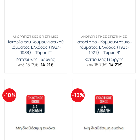
ΑΝΘΡΩΠΙΣΤΙΚΈΣ ΕΠΙΣΤΉΜΕΣ
ΑΝΘΡΩΠΙΣΤΙΚΈΣ ΕΠΙΣΤΉΜΕΣ
Ιστορία του Κομμουνιστικού
Ιστορία του Κομμουνιστικού
Κόμματος Ελλάδας (1927-
Κόμματος Ελλάδας (1923-
1933) – Τόμος Γ’
1927) – Τόμος Β’
Κατσούλης Γιώργης
Κατσούλης Γιώργης
Original
Η
Original
Η
15.79
€
14.21
€
15.79
€
14.21
€
Από:
Από:
price
τρέχουσα
price
τρέχουσ
was:
τιμή
was:
τιμή
15.79€.
είναι:
15.79€.
είναι:
14.21€.
14.21€.
-10%
-10%