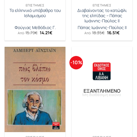
ΕΠΙΣΤΉΜΕΣ
ΕΠΙΣΤΉΜΕΣ
Το ελληνικό υπόβαθρο του
Διαβαίνοντας το κατώφλι
Ισλαμισμού
της ελπίδας – Πάπας
Ιωάννης-Παύλος ΙΙ
Φούγιας Μεθόδιος Γ.
Πάπας Ιωάννης-Παύλος ΙΙ
Original
Η
Original
Η
15.79
€
14.21
€
18.35
€
16.51
€
Από:
Από:
price
τρέχουσα
price
τρέχουσ
was:
τιμή
was:
τιμή
15.79€.
είναι:
18.35€.
είναι:
14.21€.
16.51€.
-10%
ΕΞΑΝΤΛΗΜΈΝΟ