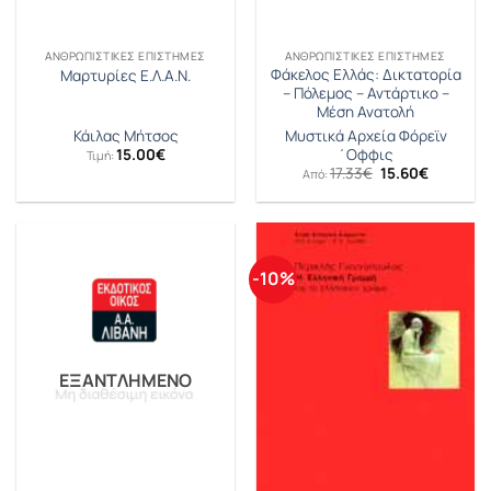
ΑΝΘΡΩΠΙΣΤΙΚΈΣ ΕΠΙΣΤΉΜΕΣ
ΑΝΘΡΩΠΙΣΤΙΚΈΣ ΕΠΙΣΤΉΜΕΣ
Φάκελος Ελλάς: Δικτατορία
Μαρτυρίες Ε.Λ.Α.Ν.
– Πόλεμος – Αντάρτικο –
Μέση Ανατολή
Μυστικά Αρχεία Φόρεϊν
Κάιλας Μήτσος
΄Οφφις
15.00
€
Τιμή:
Original
Η
17.33
€
15.60
€
Από:
price
τρέχουσ
was:
τιμή
17.33€.
είναι:
15.60€.
-10%
ΕΞΑΝΤΛΗΜΈΝΟ