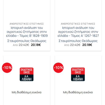
ΑΝΘΡΩΠΙΣΤΙΚΈΣ ΕΠΙΣΤΉΜΕΣ
ΑΝΘΡΩΠΙΣΤΙΚΈΣ ΕΠΙΣΤΉΜΕΣ
Ιστορική ανάλυση του
Ιστορική ανάλυση του
αγροτικού ζητήματος στην
αγροτικού ζητήματος στην
ελλάδα – Τόμος Β’ 1828-1909
ελλάδα – Τόμος Α’ 1267-1827
Σταυρόπουλος Θεόδωρος
Σταυρόπουλος Θεόδωρος
Original
Η
Original
Η
22.42
€
20.18
€
22.42
€
20.18
€
Από:
Από:
price
τρέχουσα
price
τρέχουσ
was:
τιμή
was:
τιμή
22.42€.
είναι:
22.42€.
είναι:
20.18€.
20.18€.
-10%
-10%