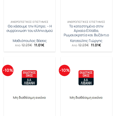
ΑΝΘΡΩΠΙΣΤΙΚΈΣ ΕΠΙΣΤΉΜΕΣ
ΑΝΘΡΩΠΙΣΤΙΚΈΣ ΕΠΙΣΤΉΜΕΣ
Θα χάσουμε την Κύπρο; – Η
Το κατεστημένο στην
συρρίκνωση του ελληνισμού
Αρχαία Ελλάδα,
Ρωμαιοκρατία και Βυζάντιο
Μαθιόπουλος Βάσος
Κατσούλης Γιώργης
Original
Η
Original
Η
12.23
€
11.01
€
12.23
€
11.01
€
Από:
Από:
price
τρέχουσα
price
τρέχουσ
was:
τιμή
was:
τιμή
12.23€.
είναι:
12.23€.
είναι:
11.01€.
11.01€.
-10%
-10%