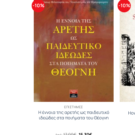
-10%
-10%
ΕΠΙΣΤΉΜΕΣ
ολιτικού και
Η έννοια της αρετής ως παιδευτικό
How
κού
ιδεώδες στα ποιήματα του Θέογνη
Original
Η
17.00
€
15.30
€
Από: