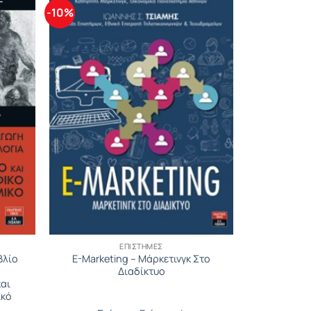
-10%
ΕΠΙΣΤΉΜΕΣ
βλίο
E-Marketing – Μάρκετινγκ Στο
Διαδίκτυο
και
ικό