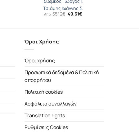
Σιώμκος Γιώργος Ι.
Τσιάμης Ιωάννης Σ.
Original
Η
55.12
€
49.61
€
Από:
price
τρέχουσα
was:
τιμή
55.12€.
είναι:
49.61€.
Όροι Χρήσης
Όροι χρήσης
Προσωπικά δεδομένα & Πολιτική
απορρήτου
Πολιτική cookies
Ασφάλεια συναλλαγών
Translation rights
Ρυθμίσεις Cookies