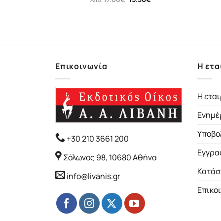
λος
price
τρέχουσα
was:
τιμή
17.00€.
είναι:
15.30€.
Επικοινωνία
Η ετα
Η εται
Ενημέ
Υποβο
+30 210 3661 200
Εγγρα
Σόλωνος 98, 10680 Αθήνα
Κατάσ
info@livanis.gr
Επικο