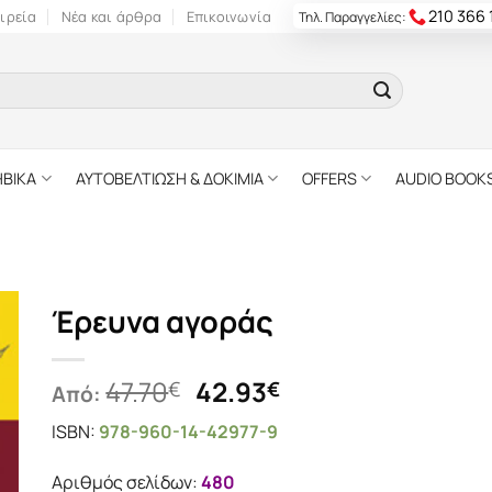
210 366
ιρεία
Νέα και άρθρα
Επικοινωνία
Τηλ. Παραγγελίες:
ΗΒΙΚΑ
ΑΥΤΟΒΕΛΤΙΩΣΗ & ΔΟΚΙΜΙΑ
OFFERS
AUDIO BOOK
Έρευνα αγοράς
Original
Η
47.70
42.93
€
€
Από:
price
τρέχουσα
ISBN:
978-960-14-42977-9
was:
τιμή
47.70€.
είναι:
Αριθμός σελίδων:
480