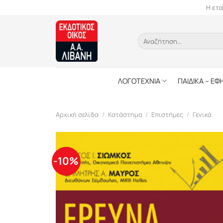
Skip
Η ετα
to
content
Αναζήτηση
για:
ΛΟΓΟΤΕΧΝΙΑ
ΠΑΙΔΙΚΑ – ΕΦ
Αρχική σελίδα
/
Κατάστημα
/
Επιστήμες
/
Γενικά
-10%