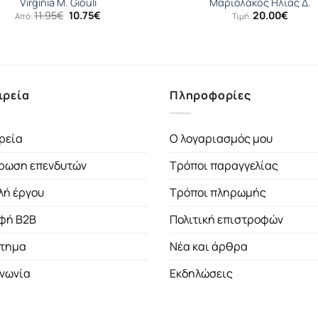
Virginia M. Giouli
Μαριολάκος Ηλίας Δ.
Original
Η
11.95
€
10.75
€
20.00
€
Από:
Τιμή:
price
τρέχουσα
was:
τιμή
11.95€.
είναι:
10.75€.
ιρεία
Πληροφορίες
ρεία
Ο λογαριασμός μου
ρωση επενδυτών
Τρόποι παραγγελίας
λή έργου
Τρόποι πληρωμής
φή B2B
Πολιτική επιστροφών
τημα
Νέα και άρθρα
ινωνία
Εκδηλώσεις