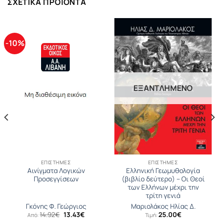
ΣΧΕΤΙΚΆ ΠΡΟΪΌΝΤΑ
-10%
ΕΞΑΝΤΛΗΜΈΝΟ
ΕΠΙΣΤΉΜΕΣ
ΕΠΙΣΤΉΜΕΣ
Αινίγματα Λογικών
Ελληνική Γεωμυθολογία
Προσεγγίσεων
(βιβλίο δεύτερο) – Οι Θεοί
των Ελλήνων μέχρι την
τρίτη γενιά
Γκόνης Φ. Γεώργιος
Μαριολάκος Ηλίας Δ.
Original
Η
14.92
€
13.43
€
25.00
€
Από:
Τιμή: