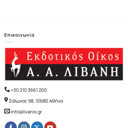
σα
price
τρέχουσα
was:
τιμή
14.92€.
είναι:
13.43€.
Επικοινωνία
+30 210 3661 200
Σόλωνος 98, 10680 Αθήνα
info@livanis.gr