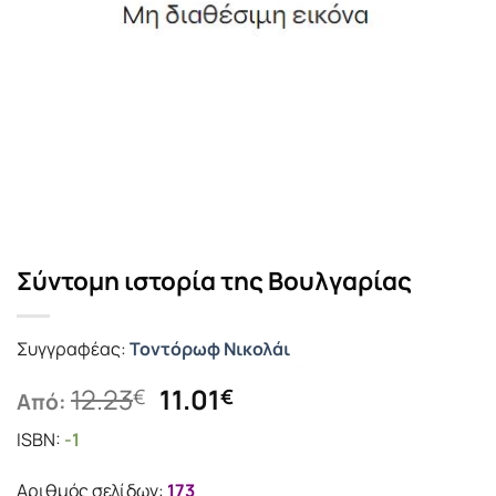
Σύντομη ιστορία της Βουλγαρίας
Συγγραφέας:
Τοντόρωφ Νικολάι
Original
Η
12.23
11.01
€
€
Από:
price
τρέχουσα
ISBN:
-1
was:
τιμή
12.23€.
είναι:
Αριθμός σελίδων:
173