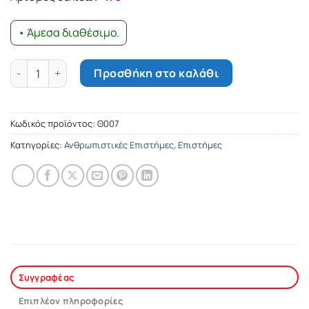
11.01€.
• Άμεσα διαθέσιμο.
Σύντομη ιστορία της Βουλγαρίας ποσότητα
Προσθήκη στο καλάθι
Κωδικός προϊόντος:
Θ007
Κατηγορίες:
Ανθρωπιστικές Επιστήμες
,
Επιστήμες
Συγγραφέας
Επιπλέον πληροφορίες