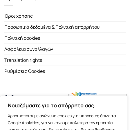
Όροι χρήσης
Προσωπικά δεδομένα & Πολιτική απορρήτου
Πολιτική cookies
Ασφάλεια συναλλαγών
Translation rights
Ρυθμίσεις Cookies
Νοιαζόμαστε για το απόρρητο σας.
Copyright 2026 ©
Εκδοτικός Οίκος Α.Α. Λιβάνη
| All rights
Χρησιμοποιούμε ανώνυμα cookies για υπηρεσίες όπως τα
reserved.
Google Analytics, για να κάνουμε καλύτερη την εμπειρία
Σόλωνος 98, 10680 Αθήνα | Τ:
2103661200
- F: 2103617791
των επισκεπτών μας. Εάν συμφωνείτε, θα μας βοηθήσετε