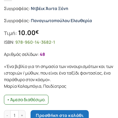
Συγγραφέας:
Ντβέικ Άιντα Ξένη
Συγγραφέας:
Παναγιωτοπούλου Ελευθερία
10.00
€
Τιμή:
ISBN:
978-960-14-3682-1
Αριθμός σελίδων:
48
«Ένα βιβλίο για τη σηµασία των νανουρισµάτων και των
ιστοριών / µύθων, που είναι ένα ταξίδι φαντασίας, ένα
παράθυρο στον κόσµο».
Μαρία Καλαµπόγια, Παιδίατρος
• Άμεσα διαθέσιμο.
λέμε νανουρίσματα - λέμε ιστορίες / μύθους ποσότητα
Προσθήκη στο καλάθι