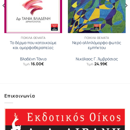
ΠΟΙΚΊΛΑ ΘΈΜΑΤΑ
ΠΟΙΚΊΛΑ ΘΈΜΑΤΑ
Το δέρμα που κατοικούμε
Νερό αλληλόμορφο φωτός
και ομορφοθεραπείες
εμπήκτου
Βλαδένη Τάνια
Νικόλαος Γ. Ἀμβρόσιος
16.00
€
24.99
€
Τιμή:
Τιμή:
σα
Επικοινωνία