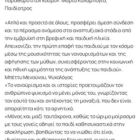
παράθυρο στον κόσµο». Μαρία Καλαµπόγια,
Παιδίατρος
«Απλό και προσιτό σε όλους, προσφέρει άµεση σύνδεση
και το πέρασµα ανάµεσα στα αναπτυξιακά στάδια από
την εµβρυϊκή στη βρεφική και παιδική ηλικία.
Απεικονίζει την πρώτη επαφή του παιδιού µε τον κόσµο
µέσω της µουσικότητας των νανουρισµάτων και της
αφήγησης των µύθων, συνεισφέροντας στην κοινωνική
και ηθική ωριµότητα της ανάπτυξης του παιδιού».
Μπέττυ Μενούνου, Ψυχολόγος
«Το νανούρισµα και οι ιστορίες προετοιµάζουν τον
ανθρώπινο ψυχισµό να µένει µόνος του, γνωρίζοντας
τον εαυτό του και αντέχοντας τη µοναξιά, που δεν είναι
απαραίτητα κάτι το αρνητικό.
»Μόνος και µαζί ταυτόχρονα, καθώς το ώριµο µοίρασµα
µε τους γονείς οδηγεί το παιδί καθησυχαστικά στην
ολοκλήρωση, βοηθώντας το να νιώθει ότι είναι
ιδιαίτερο και αυθύπαρκτα ξεχωριστό, χωρίς να