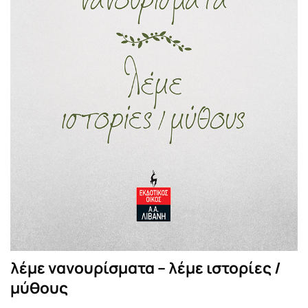
λέμε νανουρίσματα – λέμε ιστορίες /
μύθους