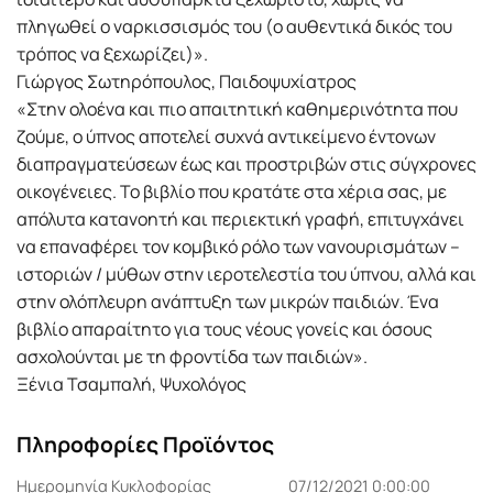
πληγωθεί ο ναρκισσισµός του (ο αυθεντικά δικός του
τρόπος να ξεχωρίζει)».
Γιώργος Σωτηρόπουλος, Παιδοψυχίατρος
«Στην ολοένα και πιο απαιτητική καθηµερινότητα που
ζούµε, ο ύπνος αποτελεί συχνά αντικείµενο έντονων
διαπραγµατεύσεων έως και προστριβών στις σύγχρονες
οικογένειες. Το βιβλίο που κρατάτε στα χέρια σας, µε
απόλυτα κατανοητή και περιεκτική γραφή, επιτυγχάνει
να επαναφέρει τον κοµβικό ρόλο των νανουρισµάτων –
ιστοριών / µύθων στην ιεροτελεστία του ύπνου, αλλά και
στην ολόπλευρη ανάπτυξη των µικρών παιδιών. Ένα
βιβλίο απαραίτητο για τους νέους γονείς και όσους
ασχολούνται µε τη φροντίδα των παιδιών».
Ξένια Τσαµπαλή, Ψυχολόγος
Πληροφορίες Προϊόντος
Ημερομηνία Κυκλοφορίας
07/12/2021 0:00:00