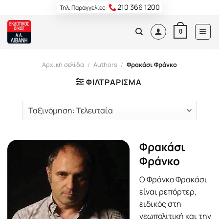
Skip
210 366 1200
Τηλ. Παραγγελίες:
to
content
0
Αρχική σελίδα
/
Authors
/
Φρακάσι Φράνκο
ΦΙΛΤΡΆΡΙΣΜΑ
Φρακάσι
Φράνκο
Ο Φράνκο Φρακάσι
είναι ρεπόρτερ,
ειδικός στη
γεωπολιτική και την