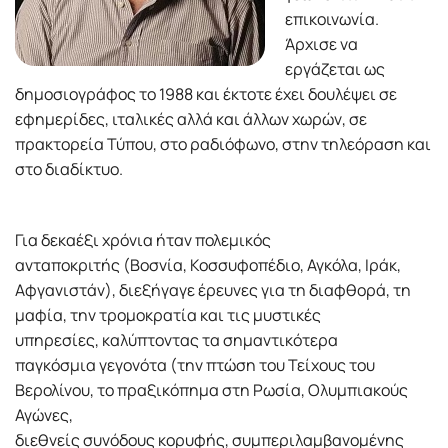
επικοινωνία.
Άρχισε να
εργάζεται ως
δηµοσιογράφος το 1988 και έκτοτε έχει δουλέψει σε
εφηµερίδες, ιταλικές αλλά και άλλων χωρών, σε
πρακτορεία Τύπου, στο ραδιόφωνο, στην τηλεόραση και
στο διαδίκτυο.
Για δεκαέξι χρόνια ήταν πολεµικός
ανταποκριτής (Βοσνία, Κοσσυφοπέδιο, Αγκόλα, Ιράκ,
Αφγανιστάν), διεξήγαγε έρευνες για τη διαφθορά, τη
µαφία, την τροµοκρατία και τις µυστικές
υπηρεσίες, καλύπτοντας τα σηµαντικότερα
παγκόσµια γεγονότα (την πτώση του Τείχους του
Βερολίνου, το πραξικόπηµα στη Ρωσία, Ολυµπιακούς
Αγώνες,
διεθνείς συνόδους κορυφής, συµπεριλαµβανοµένης