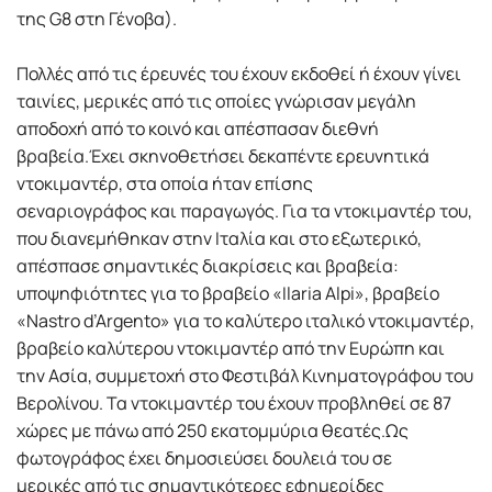
της G8 στη Γένοβα).
Πολλές από τις έρευνές του έχουν εκδοθεί ή έχουν γίνει
ταινίες, µερικές από τις οποίες γνώρισαν µεγάλη
αποδοχή από το κοινό και απέσπασαν διεθνή
βραβεία.Έχει σκηνοθετήσει δεκαπέντε ερευνητικά
ντοκιµαντέρ, στα οποία ήταν επίσης
σεναριογράφος και παραγωγός. Για τα ντοκιµαντέρ του,
που διανεµήθηκαν στην Ιταλία και στο εξωτερικό,
απέσπασε σηµαντικές διακρίσεις και βραβεία:
υποψηφιότητες για το βραβείο «Ilaria Alpi», βραβείο
«Nastro d’Argento» για το καλύτερο ιταλικό ντοκιµαντέρ,
βραβείο καλύτερου ντοκιµαντέρ από την Ευρώπη και
την Ασία, συµµετοχή στο Φεστιβάλ Κινηµατογράφου του
Βερολίνου. Τα ντοκιµαντέρ του έχουν προβληθεί σε 87
χώρες µε πάνω από 250 εκατοµµύρια θεατές.Ως
φωτογράφος έχει δηµοσιεύσει δουλειά του σε
µερικές από τις σηµαντικότερες εφηµερίδες