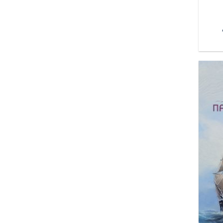
Αναγνώστου Βασίλης
Αναστασάκης Κωνσταντίνος
Αναστασόπουλος Αντώνιος
Αντωνίου Νεκτάριος
Ανωμερίτης Γιώργος
Ανωνύμου
Αποστολίδης Τάσος
Αριστείδης Πάρις
Αρνάο Τζιανκάρλο
Αρνόκουρου-Κερεστεντζέ
Υβόννη
Ασίκης Θάνος