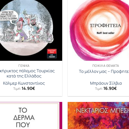
ΓΕΝΙΚΆ
ΠΟΙΚΊΛΑ ΘΈΜΑΤΑ
κήρυκτος πόλεμος Τουρκίας
Το μέλλον μας – Προφητε
κατά της Ελλάδος
Κόλμερ Κωνσταντίνος
Μπράουν Σίλβια
14.90
€
16.90
€
Τιμή:
Τιμή: