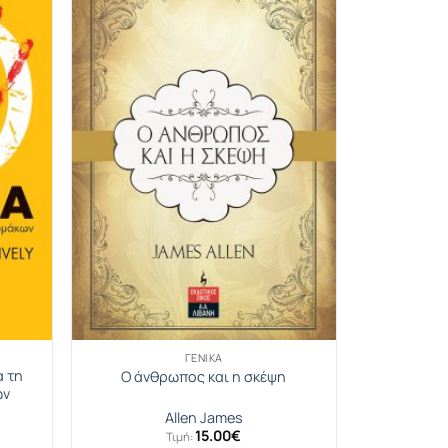
ΓΕΝΙΚΆ
α τη
Ο άνθρωπος και η σκέψη
ων
Allen James
15.00
€
Τιμή: