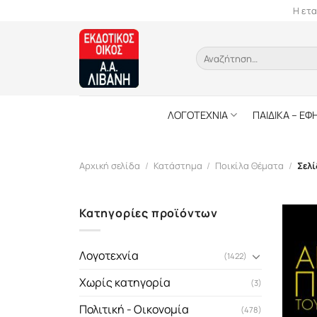
Skip
Η ετα
to
content
Αναζήτηση
για:
ΛΟΓΟΤΕΧΝΙΑ
ΠΑΙΔΙΚΑ – ΕΦ
Αρχική σελίδα
/
Κατάστημα
/
Ποικίλα Θέματα
/
Σελί
Κατηγορίες προϊόντων
Λογοτεχνία
(1422)
Χωρίς κατηγορία
(3)
Πολιτική - Οικονομία
(478)