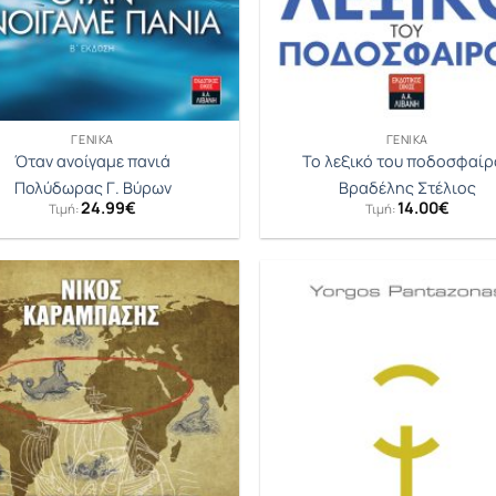
ΓΕΝΙΚΆ
ΓΕΝΙΚΆ
Όταν ανοίγαμε πανιά
Το λεξικό του ποδοσφαίρ
Πολύδωρας Γ. Βύρων
Βραδέλης Στέλιος
24.99
€
14.00
€
Τιμή:
Τιμή: