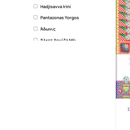
Hadjisavva Irini
Pantazonas Yorgos
Άδωνις
Άλκοτ Λουίζα Μέι
Άμπλερ Χάρολντ
Άναλις Δημήτρης Τ.
Άουρσλερ Φούλτον
Έκτορας Μποτρίνι
Έξαρχου Θάλεια
Ίδρυμα Μαραγκοπούλου για τα
Σ
Δικαιώματα του Ανθρώπου (ΙΜΔΑ)
Όουτς Τζόυς Καρολ