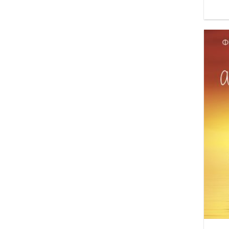
Όστεν Τζέιν
Αβρααμίδης Χρίστος
Αγγελάκας Γιάννης
Αγγελάτος Δημήτρης
Αλέξανδρος Παναγούλης
Αλιμπουτάκη Τζίνα
Αλλαμανής Γιώργος Ι.
Αλογοσκούφης Γιώργος
Αμούρ Ορελύ
Αμπιτάν Γκι
Αναγνωστόπουλος Οδυσσέας