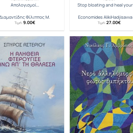
Απολογισμοί…
Stop bloating and heal your
Διαμαντίδης Φίλιππος Μ.
Economides Aliki
Hadjisavva I
9.00
€
27.00
€
Τιμή:
Τιμή: