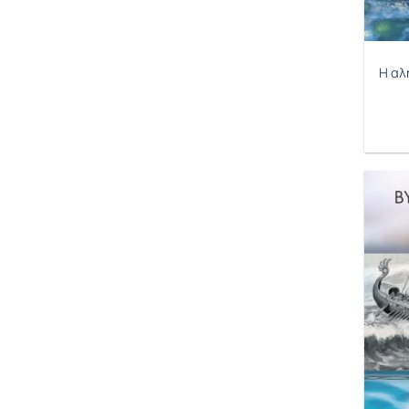
Αστερίου Σπύρος
Ατζέντα 1990
Η αλ
Ατζέντα 1991
Ατζέντα 1992
Αυμονιμο Καρλο
Βάντσης Δημήτρης
Βέρτσιου Ντορίν
Βαγενάς Νάσος
Βαλούκος Στάθης
Βαν Πράαγκ Τζέιμς
Βαρδινογιάννη Χρυσή
Βαρσάμος Σταμάτης