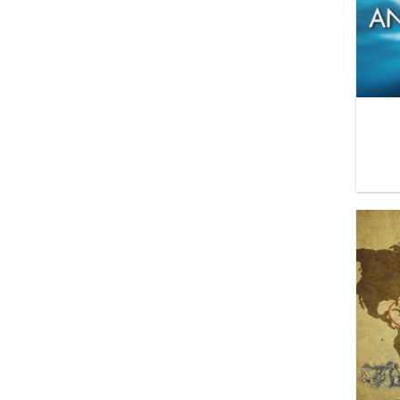
Βασιλάκης Κώστας
Βασιλάτος Αλέκος
Βελλίδη Κατερίνα
Βερβερίδης Νίκος
Βεργιόπουλος Ανδρέας
Βερμπέρ Μπερνάρ
Βλαδένη Τάνια
Βολιότης Καπετανάκης Ηλίας
Βραδέλης Στέλιος
Βόγλη Κ. Ελπίδα
Βόσσου Σοφία
ΓΙΑΝΝΑΚΟΠΟΥΛΟΣ ΗΛΙΑΣ