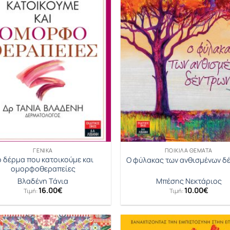
ΓΕΝΙΚΆ
ΠΟΙΚΊΛΑ ΘΈΜΑΤΑ
ο δέρμα που κατοικούμε και
Ο φύλακας των ανθισμένων δ
ομορφοθεραπείες
Βλαδένη Τάνια
Μπέσης Νεκτάριος
16.00
€
10.00
€
Τιμή:
Τιμή: