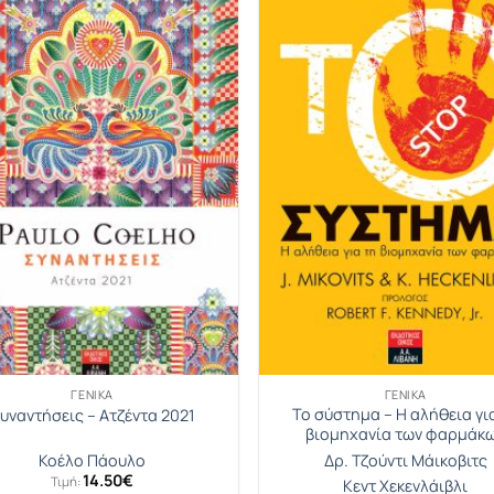
ΓΕΝΙΚΆ
ΓΕΝΙΚΆ
Το σύστημα – Η αλήθεια γι
υναντήσεις – Ατζέντα 2021
βιομηχανία των φαρμάκ
Κοέλο Πάουλο
Δρ. Τζούντι Μάικοβιτς
14.50
€
Τιμή:
Κεντ Χεκενλάιβλι