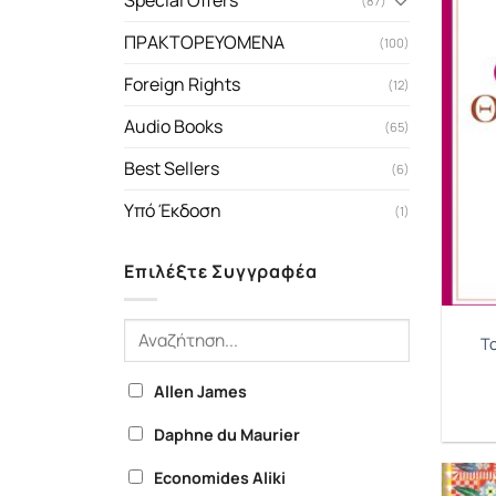
Special Offers
(87)
ΠΡΑΚΤΟΡΕΥΟΜΕΝΑ
(100)
Foreign Rights
(12)
Audio Books
(65)
Best Sellers
(6)
Υπό Έκδοση
(1)
Επιλέξτε Συγγραφέα
Τ
Allen James
Daphne du Maurier
Economides Aliki