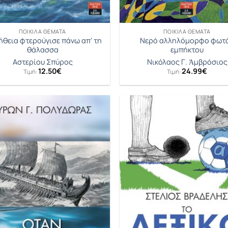
ΠΟΙΚΊΛΑ ΘΈΜΑΤΑ
ΠΟΙΚΊΛΑ ΘΈΜΑΤΑ
ήθεια φτερούγισε πάνω απ’ τη
Νερό αλληλόμορφο φωτ
θάλασσα
εμπήκτου
Αστερίου Σπύρος
Νικόλαος Γ. Ἀμβρόσιος
12.50
€
24.99
€
Τιμή:
Τιμή: