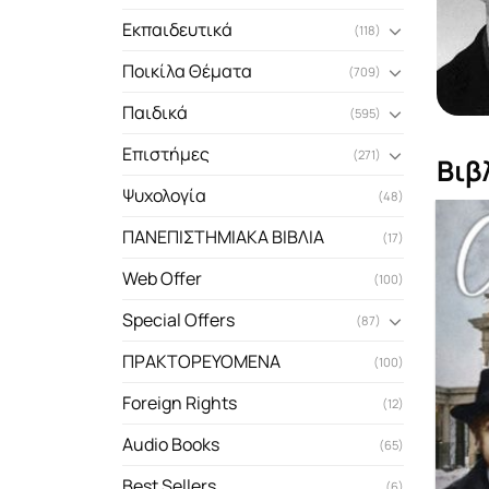
Εκπαιδευτικά
(118)
Ποικίλα Θέματα
(709)
Παιδικά
(595)
Επιστήμες
(271)
Βιβ
Ψυχολογία
(48)
ΠΑΝΕΠΙΣΤΗΜΙΑΚΑ ΒΙΒΛΙΑ
(17)
Web Offer
(100)
Special Offers
(87)
ΠΡΑΚΤΟΡΕΥΟΜΕΝΑ
(100)
Foreign Rights
(12)
Audio Books
(65)
Best Sellers
(6)