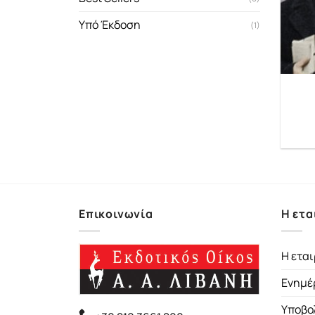
Υπό Έκδοση
(1)
Επικοινωνία
Η ετα
Η εται
Ενημέ
Υποβο