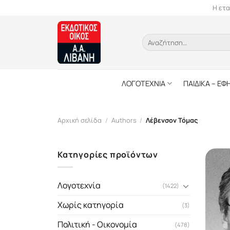
Skip
Η ετα
to
content
Αναζήτηση
για:
ΛΟΓΟΤΕΧΝΙΑ
ΠΑΙΔΙΚΑ – ΕΦ
Αρχική σελίδα
/
Authors
/
Λέβενσον Τόμας
Κατηγορίες προϊόντων
Λογοτεχνία
(1422)
Χωρίς κατηγορία
(3)
Πολιτική - Οικονομία
(478)