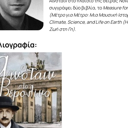
Αϊνστάιν στο πλαίσιο της σειράς
Nov
συγγράψει δύο βιβλία, το
Measure for
(Μέτρο για Μέτρο: Μια Μουσική Ιστο
Climate, Science, and Life on Earth 
Ζωή στη Γη)
.
λιογραφία: