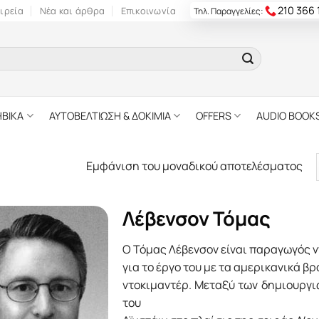
210 366
ιρεία
Νέα και άρθρα
Επικοινωνία
Τηλ. Παραγγελίες:
ΗΒΙΚΑ
ΑΥΤΟΒΕΛΤΙΩΣΗ & ΔΟΚΙΜΙΑ
OFFERS
AUDIO BOOK
Εμφάνιση του μοναδικού αποτελέσματος
Λέβενσον Τόμας
Ο Τόμας Λέβενσον είναι παραγωγός ν
για το έργο του με τα αμερικανικά β
ντοκιμαντέρ. Μεταξύ των δημιουργι
του