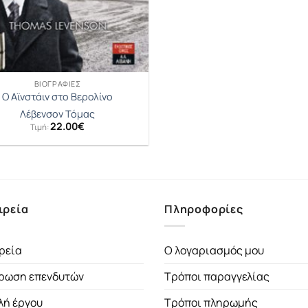
ΒΙΟΓΡΑΦΊΕΣ
Ο Αϊνστάιν στο Βερολίνο
Λέβενσον Τόμας
22.00
€
Τιμή:
ιρεία
Πληροφορίες
ρεία
Ο λογαριασμός μου
ρωση επενδυτών
Τρόποι παραγγελίας
λή έργου
Τρόποι πληρωμής