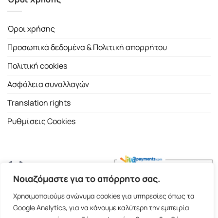
Όροι χρήσης
Προσωπικά δεδομένα & Πολιτική απορρήτου
Πολιτική cookies
Ασφάλεια συναλλαγών
Translation rights
Ρυθμίσεις Cookies
Νοιαζόμαστε για το απόρρητο σας.
Copyright 2026 ©
Εκδοτικός Οίκος Α.Α. Λιβάνη
| All rights
Χρησιμοποιούμε ανώνυμα cookies για υπηρεσίες όπως τα
reserved.
Google Analytics, για να κάνουμε καλύτερη την εμπειρία
Σόλωνος 98, 10680 Αθήνα | Τ:
2103661200
- F: 2103617791