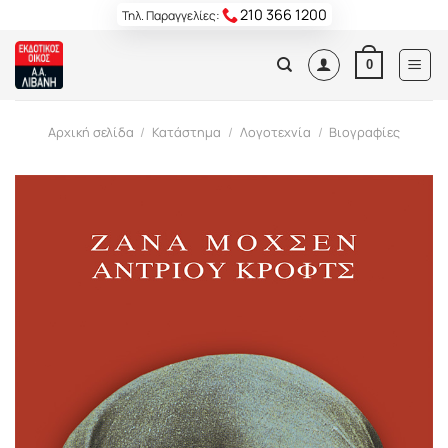
Skip
210 366 1200
Τηλ. Παραγγελίες:
to
content
0
Αρχική σελίδα
/
Κατάστημα
/
Λογοτεχνία
/
Βιογραφίες