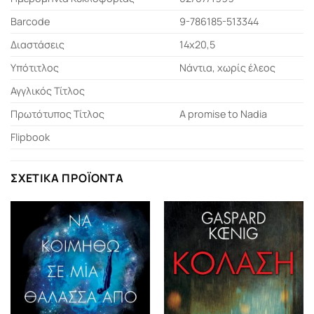
Barcode
9-786185-513344
Διαστάσεις
14x20,5
Υπότιτλος
Νάντια, χωρίς έλεος
Αγγλικός Τίτλος
Πρωτότυπος Τίτλος
A promise to Nadia
Flipbook
ΣΧΕΤΙΚΆ ΠΡΟΪΌΝΤΑ