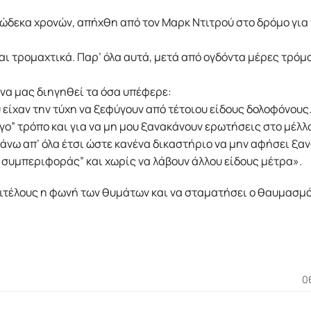
δώδεκα χρονών, απήχθη από τον Mαρκ Nτιτρού στο δρόμο για τ
αι τρομαχτικά. Παρ’ όλα αυτά, μετά από ογδόντα μέρες τρόμ
 να μας διηγηθεί τα όσα υπέφερε:
υ είχαν την τύχη να ξεφύγουν από τέτοιου είδους δολοφόνου
ργο” τρόπο και για να μη μου ξανακάνουν ερωτήσεις στο μέλλ
άνω απ’ όλα έτσι ώστε κανένα δικαστήριο να μην αφήσει ξα
ς συμπεριφοράς” και χωρίς να λάβουν άλλου είδους μέτρα».
πιτέλους η φωνή των θυμάτων και να σταματήσει ο θαυμασμό
0