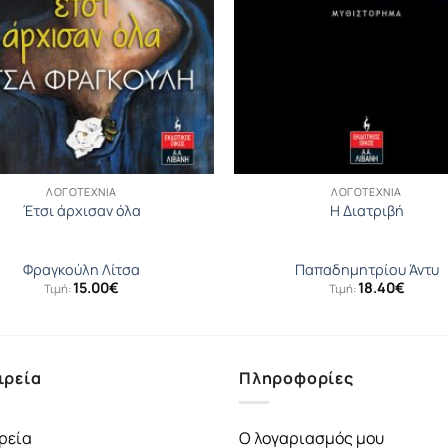
ΛΟΓΟΤΕΧΝΊΑ
ΛΟΓΟΤΕΧΝΊΑ
Έτσι άρχισαν όλα
Η Διατριβή
Φραγκούλη Λίτσα
Παπαδημητρίου Άντυ
15.00
€
18.40
€
Τιμή:
Τιμή:
ιρεία
Πληροφορίες
ρεία
Ο λογαριασμός μου