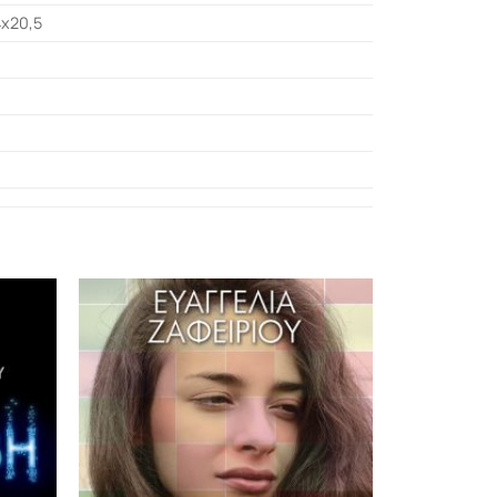
4χ20,5