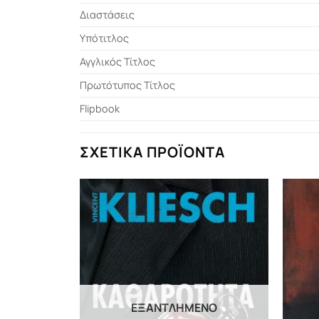
Διαστάσεις
Υπότιτλος
Αγγλικός Τίτλος
Πρωτότυπος Τίτλος
Flipbook
ΣΧΕΤΙΚΆ ΠΡΟΪΌΝΤΑ
ΕΞΑΝΤΛΗΜΈΝΟ