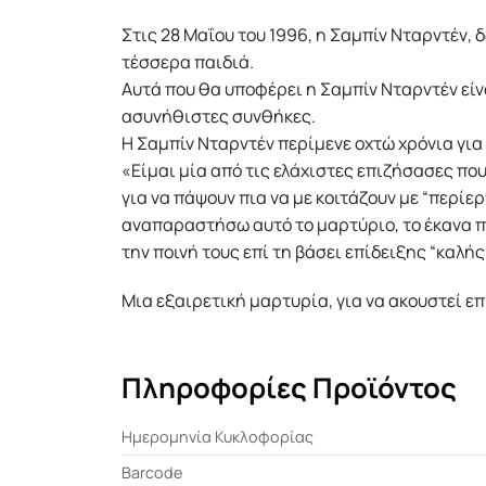
Στις 28 Mαΐου του 1996, η Σαμπίν Nταρντέν, 
τέσσερα παιδιά.
Aυτά που θα υποφέρει η Σαμπίν Nταρντέν είν
ασυνήθιστες συνθήκες.
H Σαμπίν Nταρντέν περίμενε οχτώ χρόνια για
«Είμαι μία από τις ελάχιστες επιζήσασες πο
για να πάψουν πια να με κοιτάζουν με “περίε
αναπαραστήσω αυτό το μαρτύριο, το έκανα π
την ποινή τους επί τη βάσει επίδειξης “καλή
Mια εξαιρετική μαρτυρία, για να ακουστεί ε
Πληροφορίες Προϊόντος
Ημερομηνία Κυκλοφορίας
Barcode