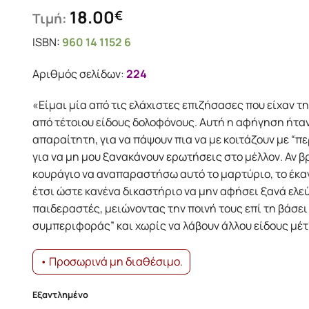
18.00
€
Τιμή:
ISBN:
960 14 1152 6
Αριθμός σελίδων:
224
«Είμαι μία από τις ελάχιστες επιζήσασες που είχαν τ
από τέτοιου είδους δολοφόνους. Αυτή η αφήγηση ήταν
απαραίτητη, για να πάψουν πια να με κοιτάζουν με “π
για να μη μου ξανακάνουν ερωτήσεις στο μέλλον. Αν 
κουράγιο να αναπαραστήσω αυτό το μαρτύριο, το έκα
έτσι ώστε κανένα δικαστήριο να μην αφήσει ξανά ελ
παιδεραστές, μειώνοντας την ποινή τους επί τη βάσει
συμπεριφοράς” και χωρίς να λάβουν άλλου είδους μέ
• Προσωρινά μη διαθέσιμο.
Εξαντλημένο