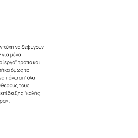
ην τύχη να ξεφύγουν
 για μένα
ερίεργο” τρόπο και
βρήκα όμως το
να πάνω απ’ όλα
εύθερους τους
 επίδειξης “καλής
τρα».