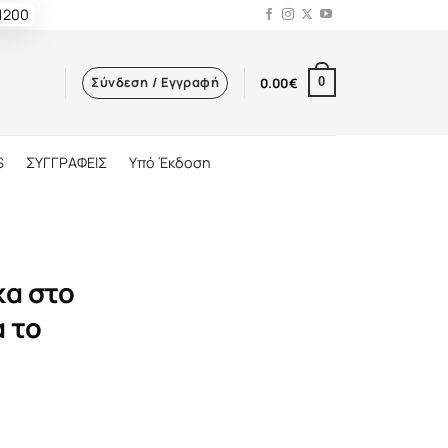
 1200
Σύνδεση / Εγγραφή
0.00
€
0
S
ΣΥΓΓΡΑΦΕΙΣ
Υπό Έκδοση
κα στο
α το