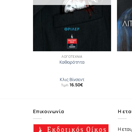
ΛΟΓΟΤΕΧΝΊΑ
ωρα
Καθαρότητα
εξία
Κλις Βίνσεντ
16.50
€
Τιμή:
Επικοινωνία
Η ετα
Η εται