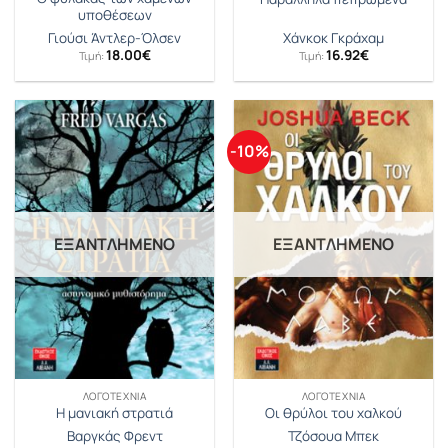
υποθέσεων
Γιούσι Άντλερ-Όλσεν
Χάνκοκ Γκράχαμ
18.00
€
16.92
€
Τιμή:
Τιμή:
-10%
ΕΞΑΝΤΛΗΜΈΝΟ
ΕΞΑΝΤΛΗΜΈΝΟ
ΛΟΓΟΤΕΧΝΊΑ
ΛΟΓΟΤΕΧΝΊΑ
Η μανιακή στρατιά
Οι θρύλοι του χαλκού
Βαργκάς Φρεντ
Τζόσουα Μπεκ