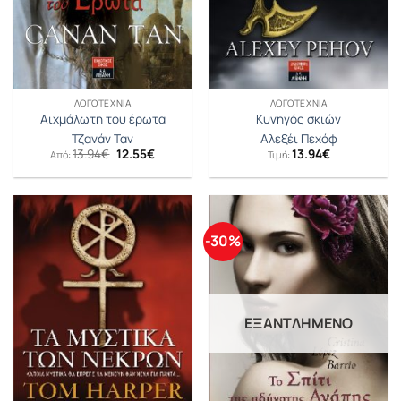
ΛΟΓΟΤΕΧΝΊΑ
ΛΟΓΟΤΕΧΝΊΑ
Αιχμάλωτη του έρωτα
Κυνηγός σκιών
Τζανάν Ταν
Αλεξέι Πεχόφ
Original
Η
13.94
€
12.55
€
13.94
€
Από:
Τιμή:
price
τρέχουσα
was:
τιμή
13.94€.
είναι:
12.55€.
-30%
ΕΞΑΝΤΛΗΜΈΝΟ