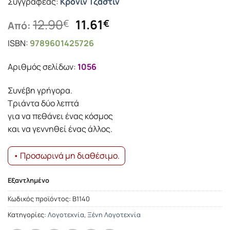
Συγγραφέας:
Κρόνιν Τζάστιν
Original
Η
12.90
11.61
€
€
Από:
price
τρέχουσα
ISBN:
9789601425726
was:
τιμή
12.90€.
είναι:
Αριθμός σελίδων:
1056
11.61€.
Συνέβη γρήγορα.
Τριάντα δύο λεπτά
για να πεθάνει ένας κόσμος
και να γεννηθεί ένας άλλος.
• Προσωρινά μη διαθέσιμο.
Εξαντλημένο
Κωδικός προϊόντος:
Β1140
Κατηγορίες:
Λογοτεχνία
,
Ξένη Λογοτεχνία