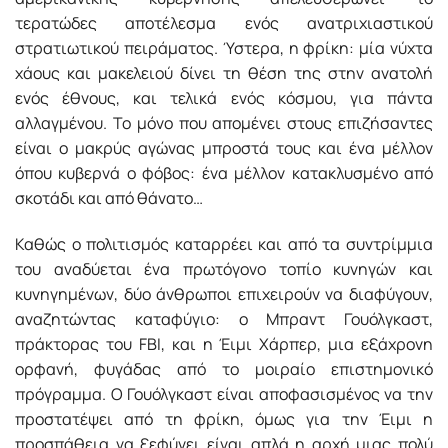
τερατώδες αποτέλεσμα ενός ανατριχιαστικού
στρατιωτικού πειράματος. Ύστερα, η φρίκη: μία νύχτα
χάους και μακελειού δίνει τη θέση της στην ανατολή
ενός έθνους, και τελικά ενός κόσμου, για πάντα
αλλαγμένου. Το μόνο που απομένει στους επιζήσαντες
είναι ο μακρύς αγώνας μπροστά τους και ένα μέλλον
όπου κυβερνά ο φόβος: ένα μέλλον κατακλυσμένο από
σκοτάδι και από θάνατο…
Καθώς ο πολιτισμός καταρρέει και από τα συντρίμμια
του αναδύεται ένα πρωτόγονο τοπίο κυνηγών και
κυνηγημένων, δύο άνθρωποι επιχειρούν να διαφύγουν,
αναζητώντας καταφύγιο: o Μπραντ Γουόλγκαστ,
πράκτορας του FBI, και η Έιμι Χάρπερ, μια εξάχρονη
ορφανή, φυγάδας από το μοιραίο επιστημονικό
πρόγραμμα. Ο Γουόλγκαστ είναι αποφασισμένος να την
προστατέψει από τη φρίκη, όμως για την Έιμι η
προσπάθεια να ξεφύγει είναι απλά η αρχή μιας πολύ