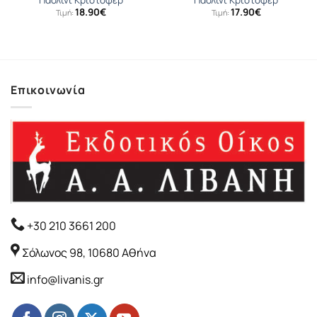
Παολίνι Κρίστοφερ
Παολίνι Κρίστοφερ
18.90
€
17.90
€
Τιμή:
Τιμή:
Επικοινωνία
+30 210 3661 200
Σόλωνος 98, 10680 Αθήνα
info@livanis.gr