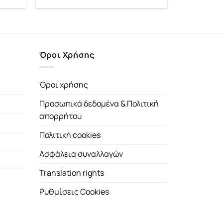
price
τρέχουσα
was:
τιμή
12.90€.
είναι:
11.61€.
Όροι Χρήσης
Όροι χρήσης
Προσωπικά δεδομένα & Πολιτική
απορρήτου
Πολιτική cookies
Ασφάλεια συναλλαγών
Translation rights
Ρυθμίσεις Cookies