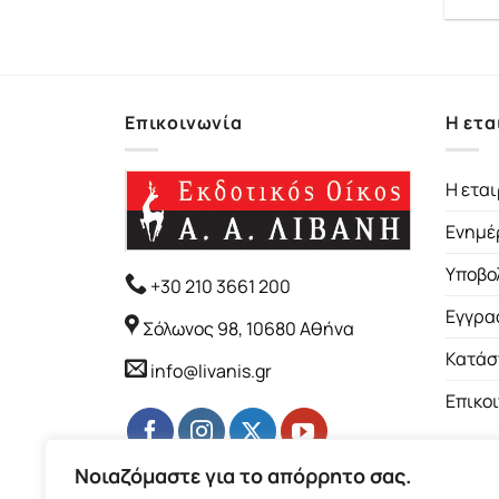
Επικοινωνία
Η ετα
Η εται
Ενημέ
Υποβο
+30 210 3661 200
Εγγρα
Σόλωνος 98, 10680 Αθήνα
Κατάσ
info@livanis.gr
Επικο
Νοιαζόμαστε για το απόρρητο σας.