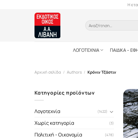
Skip
Η ετα
to
content
Αναζήτηση
για:
ΛΟΓΟΤΕΧΝΙΑ
ΠΑΙΔΙΚΑ – ΕΦ
Αρχική σελίδα
/
Authors
/
Κρόνιν Τζάστιν
Κατηγορίες προϊόντων
Λογοτεχνία
(1422)
Χωρίς κατηγορία
(3)
Πολιτική - Οικονομία
(478)