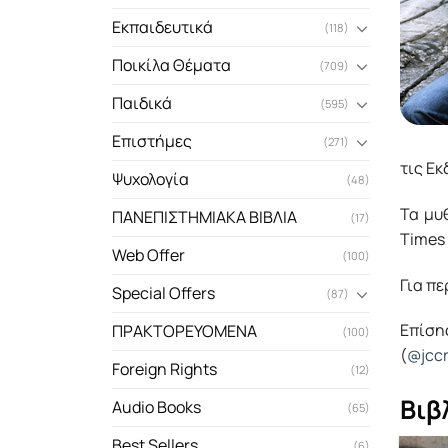
Εκπαιδευτικά
(118)
Ποικίλα Θέματα
(709)
Παιδικά
(595)
Επιστήμες
(271)
τις Εκ
Ψυχολογία
(48)
Τα μυ
ΠΑΝΕΠΙΣΤΗΜΙΑΚΑ ΒΙΒΛΙΑ
(17)
Times 
Web Offer
(100)
Για π
Special Offers
(87)
Επίση
ΠΡΑΚΤΟΡΕΥΟΜΕΝΑ
(100)
(
@jcc
Foreign Rights
(12)
Βιβ
Audio Books
(65)
Best Sellers
(6)