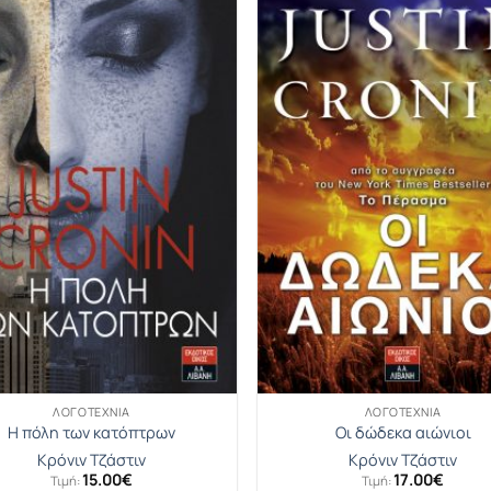
ΛΟΓΟΤΕΧΝΊΑ
ΛΟΓΟΤΕΧΝΊΑ
Η πόλη των κατόπτρων
Οι δώδεκα αιώνιοι
Κρόνιν Τζάστιν
Κρόνιν Τζάστιν
15.00
€
17.00
€
Τιμή:
Τιμή: