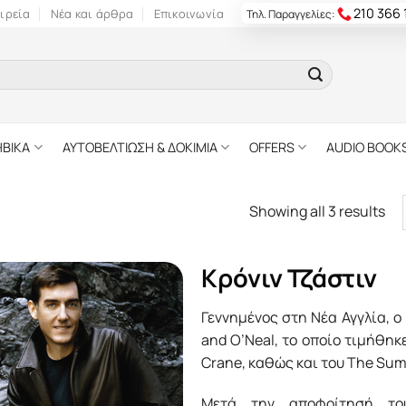
210 366
ιρεία
Νέα και άρθρα
Επικοινωνία
Τηλ. Παραγγελίες:
ΗΒΙΚΑ
ΑΥΤΟΒΕΛΤΙΩΣΗ & ΔΟΚΙΜΙΑ
OFFERS
AUDIO BOOK
Showing all 3 results
Κρόνιν Τζάστιν
Γεννημένος στη Νέα Αγγλία, ο
and O’Neal, το οποίο τιμήθη
Crane, καθώς και του The Sum
Μετά την αποφοίτησή το