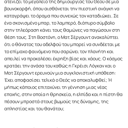
ατενίζει το μεγαλείο της δημιουργίας του Θεού σε μια
βουνοκορφή, όπου αισθάνεται την πιεστική ανάγκη να
καταγράψει το όραμα που συνεχώς τον καταδιώκει. Σε
ένα σκονισμένο μπαρ, το λαμπερό, διάπυρο σύμβολο
στην τηλεόραση κάνει τους θαμώνες να παγώσουν στη
θέση τους. Στη Βοστόνη, ο Ματ Σέργουντ ανακαλύπτει
ότι ο θάνατος του αδελφού του μπορεί να συνδέεται με
το επίμαχο φαινόμενο που σαρώνει τον πλανήτη και
απειλεί να προκαλέσει έκρηξη βίας και χάους. Ο κόσμος
κρατάει την ανάσα του καθώς η Γκρέισι Λόγκαν και ο
Ματ Σέργουντ ερευνούν μια συγκλονιστική υπόθεση:
Έχει αποφασίσει τελικά ο Θεός να αποκαλυφθεί; Ή
μήπως κάποιος επιταχύνει τη γέννηση μιας νέας
εποχής, στην οποία η θρησκεία, η ελπίδα και η πίστη θα
πέσουν μπροστά στους βωμούς της δύναμης, της
απληστίας και του θανάτου;