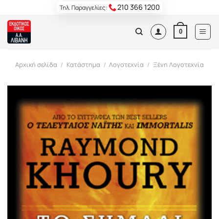
Skip
210 366 1200
Τηλ. Παραγγελίες:
to
content
0
Αρχική σελίδα
/
Κατάστημα
/
Λογοτεχνία
/
Ξένη Λογοτεχνία