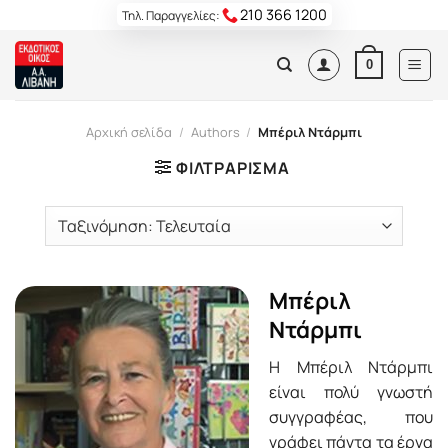
Skip
210 366 1200
Τηλ. Παραγγελίες:
to
content
0
Αρχική σελίδα
/
Authors
/
Μπέριλ Ντάρμπι
ΦΙΛΤΡΆΡΙΣΜΑ
Μπέριλ
Ντάρμπι
Η Μπέριλ Ντάρμπι
είναι πολύ γνωστή
συγγραφέας, που
γράφει πάντα τα έργα