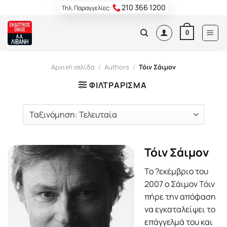
Skip
210 366 1200
Τηλ. Παραγγελίες:
to
content
0
Αρχική σελίδα
/
Authors
/
Τόιν Σάιμον
ΦΙΛΤΡΆΡΙΣΜΑ
Τόιν Σάιμον
Το ?εκέµβριο του
2007 ο Σάιµον Τόιν
πήρε την απόφαση
να εγκαταλείψει το
επάγγελµά του και