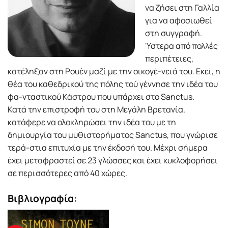
να ζήσει στη Γαλλία
για να αφοσιωθεί
στη συγγραφή.
Ύστερα από πολλές
περιπέτειες,
κατέληξαν στη Ρουέν µαζί µε την οικογέ-νειά του. Εκεί, η
θέα του καθεδρικού της πόλης τού γέννησε την ιδέα του
φα-νταστικού Κάστρου που υπάρχει στο Sanctus.
Κατά την επιστροφή του στη Μεγάλη Βρετανία,
κατάφερε να ολοκληρώσει την ιδέα του µε τη
δηµιουργία του µυθιστορήµατος Sanctus, που γνώρισε
τερά-στια επιτυχία µε την έκδοσή του. Μέχρι σήµερα
έχει µεταφραστεί σε 23 γλώσσες και έχει κυκλοφορήσει
σε περισσότερες από 40 χώρες.
Βιβλιογραφία: