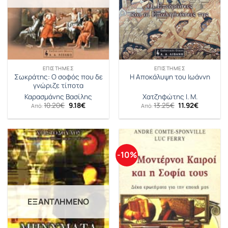
ΕΠΙΣΤΉΜΕΣ
ΕΠΙΣΤΉΜΕΣ
Σωκράτης: Ο σοφός που δε
Η Αποκάλυψη του Ιωάννη
γνώριζε τίποτα
Καρασμάνης Βασίλης
Χατζηφώτης Ι. Μ.
Original
Η
Original
Η
10.20
€
9.18
€
13.25
€
11.92
€
Από:
Από:
price
τρέχουσα
price
τρέχουσ
was:
τιμή
was:
τιμή
10.20€.
είναι:
13.25€.
είναι:
9.18€.
11.92€.
-10%
ΕΞΑΝΤΛΗΜΈΝΟ