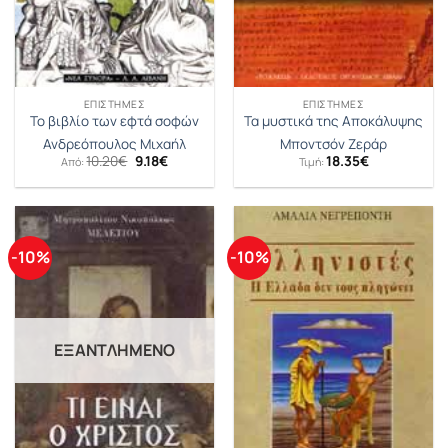
ΕΠΙΣΤΉΜΕΣ
ΕΠΙΣΤΉΜΕΣ
Το βιβλίο των εφτά σοφών
Τα μυστικά της Αποκάλυψης
Ανδρεόπουλος Μιχαήλ
Μποντσόν Ζεράρ
Original
Η
10.20
€
9.18
€
18.35
€
Από:
Τιμή:
price
τρέχουσα
was:
τιμή
10.20€.
είναι:
9.18€.
-10%
-10%
ΕΞΑΝΤΛΗΜΈΝΟ