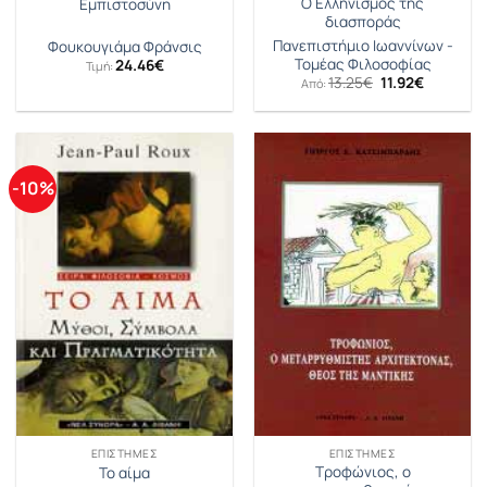
Ο Ελληνισμός της
Εμπιστοσύνη
διασποράς
Πανεπιστήμιο Ιωαννίνων -
Φουκουγιάμα Φράνσις
Τομέας Φιλοσοφίας
24.46
€
Τιμή:
Original
Η
13.25
€
11.92
€
Από:
price
τρέχουσ
was:
τιμή
13.25€.
είναι:
11.92€.
-10%
ΕΠΙΣΤΉΜΕΣ
ΕΠΙΣΤΉΜΕΣ
Τροφώνιος, ο
Το αίμα