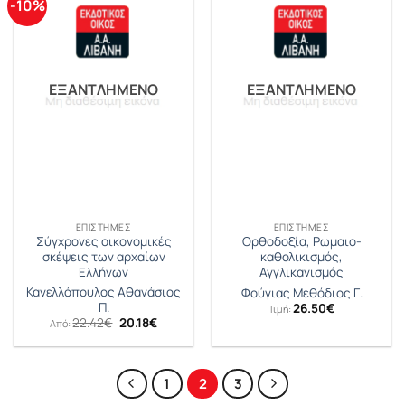
-10%
ΕΞΑΝΤΛΗΜΈΝΟ
ΕΞΑΝΤΛΗΜΈΝΟ
ΕΠΙΣΤΉΜΕΣ
ΕΠΙΣΤΉΜΕΣ
Σύγχρονες οικονομικές
Ορθοδοξία, Ρωμαιο-
σκέψεις των αρχαίων
καθολικισμός,
Ελλήνων
Αγγλικανισμός
Κανελλόπουλος Αθανάσιος
Φούγιας Μεθόδιος Γ.
Π.
26.50
€
Τιμή:
Original
Η
22.42
€
20.18
€
Από:
price
τρέχουσα
was:
τιμή
22.42€.
είναι:
20.18€.
1
2
3