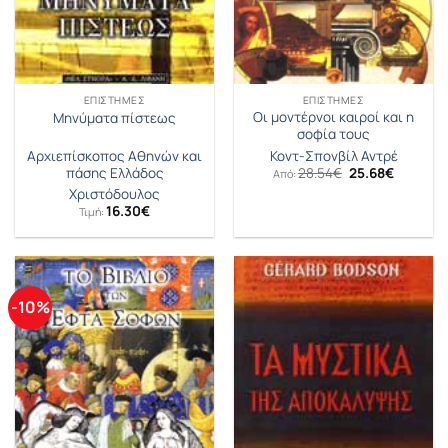
ΕΠΙΣΤΉΜΕΣ
ΕΠΙΣΤΉΜΕΣ
Οι μοντέρνοι καιροί και η
Μηνύματα πίστεως
σοφία τους
Αρχιεπίσκοπος Αθηνών και
Κοντ-Σπονβίλ Αντρέ
Original
Η
πάσης Ελλάδος
28.54
€
25.68
€
Από:
price
τρέχουσ
Χριστόδουλος
was:
τιμή
16.30
€
28.54€.
είναι:
Τιμή:
25.68€.
-10%