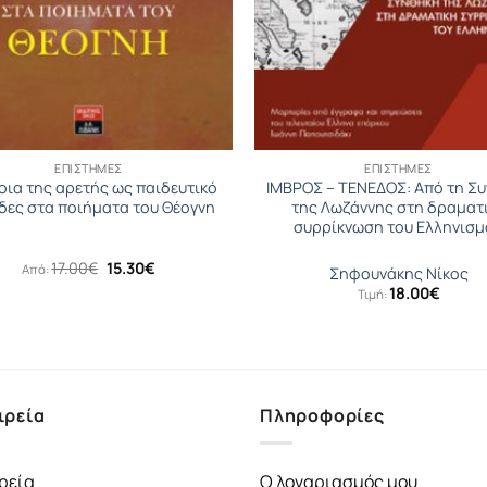
ΕΠΙΣΤΉΜΕΣ
ΕΠΙΣΤΉΜΕΣ
οια της αρετής ως παιδευτικό
ΙΜΒΡΟΣ – ΤΕΝΕΔΟΣ: Από τη Σ
δες στα ποιήματα του Θέογνη
της Λωζάννης στη δραματ
συρρίκνωση του Ελληνισμ
Original
Η
17.00
€
15.30
€
Από:
Σηφουνάκης Νίκος
price
τρέχουσα
18.00
€
Τιμή:
was:
τιμή
17.00€.
είναι:
15.30€.
ιρεία
Πληροφορίες
ρεία
Ο λογαριασμός μου