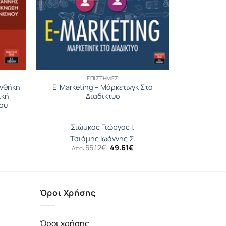
ΕΠΙΣΤΉΜΕΣ
υνθήκη
E-Marketing – Μάρκετινγκ Στο
ική
Διαδίκτυο
ού
Σιώμκος Γιώργος Ι.
Τσιάμης Ιωάννης Σ.
Original
Η
55.12
€
49.61
€
Από:
price
τρέχουσα
was:
τιμή
55.12€.
είναι:
49.61€.
Όροι Χρήσης
Όροι χρήσης