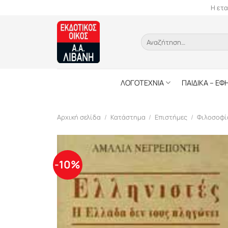
Skip
Η ετα
to
content
Αναζήτηση
για:
ΛΟΓΟΤΕΧΝΙΑ
ΠΑΙΔΙΚΑ – ΕΦ
Αρχική σελίδα
/
Κατάστημα
/
Επιστήμες
/
Φιλοσοφί
-10%