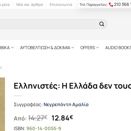
210 366
ιρεία
Νέα και άρθρα
Επικοινωνία
Τηλ. Παραγγελίες:
ΗΒΙΚΑ
ΑΥΤΟΒΕΛΤΙΩΣΗ & ΔΟΚΙΜΙΑ
OFFERS
AUDIO BOOK
α
Ελληνιστές: Η Ελλάδα δεν του
Συγγραφέας:
Νεγρεπόντη Αμαλία
Original
Η
14.27
12.84
€
€
Από:
price
τρέχουσα
ISBN:
960-14-0055-9