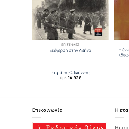
ΕΠΙΣΤΉΜΕΣ
ιστού δια
Η ένν
Εξέγερση στην Αθήνα
ου
ιδεώ
ος
Ιατρίδης O. Ιωάννης
14.92
€
Τιμή:
Επικοινωνία
Η ετα
Η εται