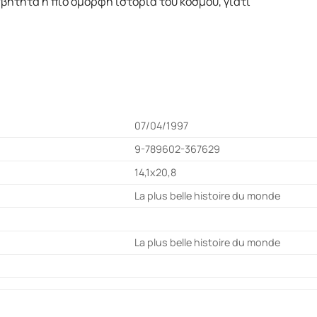
βήτητα η πιο όμορφη ιστορία του κόσμου, γιατί
07/04/1997
9-789602-367629
14,1x20,8
La plus belle histoire du monde
La plus belle histoire du monde