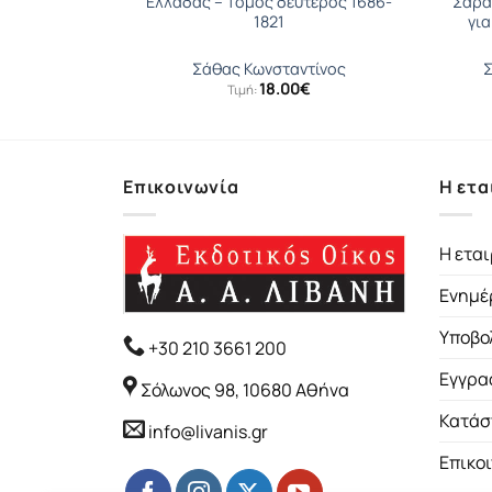
γή στη
Ελλάδας – Τόμος δεύτερος 1686-
Σαρα
γικό και
1821
για
Δυναμικό
ας Δ.
Σάθας Κωνσταντίνος
Σ
18.00
€
Τιμή:
Επικοινωνία
Η ετα
Η εται
Ενημέ
Υποβο
+30 210 3661 200
Εγγρα
Σόλωνος 98, 10680 Αθήνα
Κατάσ
info@livanis.gr
Επικο