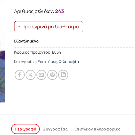
was:
τιμή
12.23€.
είναι:
Αριθμός σελίδων:
243
11.01€.
• Προσωρινά μη διαθέσιμο.
Εξαντλημένο
Κωδικός προϊόντος:
Ε034
Κατηγορίες:
Επιστήμες
,
Φιλοσοφία
Περιγραφή
Συγγραφέας
Επιπλέον πληροφορίες