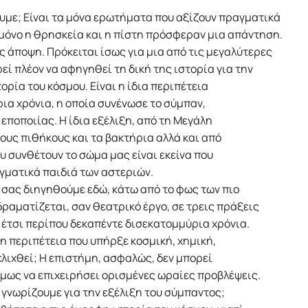
ουμε; Eίναι τα μόνα ερωτήματα που αξίζουν πραγματικά
 μόνο η θρησκεία και η πίστη πρόσφεραν μια απάντηση.
ης άποψη. Πρόκειται ίσως για μια από τις μεγαλύτερες
εί πλέον να αφηγηθεί τη δική της ιστορία για την
τορία του κόσμου. Eίναι η ίδια περιπέτεια
ια χρόνια, η οποία συνένωσε το σύμπαν,
εποποιίας. H ίδια εξέλιξη, από τη Mεγάλη
ους πιθήκους και τα βακτήρια αλλά και από
ου συνθέτουν το σώμα μας είναι εκείνα που
γματικά παιδιά των αστεριών.
 σας διηγηθούμε εδώ, κάτω από το φως των πιο
ραματίζεται, σαν θεατρικό έργο, σε τρεις πράξεις
 έτσι περίπου δεκαπέντε δισεκατομμύρια χρόνια.
η περιπέτεια που υπήρξε κοσμική, χημική,
ξελιχθεί; H επιστήμη, ασφαλώς, δεν μπορεί
όμως να επιχειρήσει ορισμένες ωραίες προβλέψεις.
 γνωρίζουμε για την εξέλιξη του σύμπαντος;