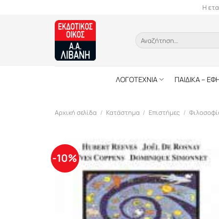
Skip
Η ετα
to
content
Αναζήτηση
για:
ΛΟΓΟΤΕΧΝΙΑ
ΠΑΙΔΙΚΑ – ΕΦ
Αρχική σελίδα
/
Κατάστημα
/
Επιστήμες
/
Φιλοσοφί
-10%