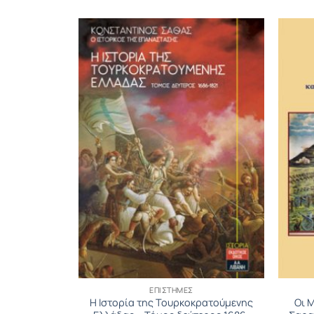
ΕΠΙΣΤΉΜΕΣ
ία (Βιβλίο
Η Ιστορία της Τουρκοκρατούμενης
Οι 