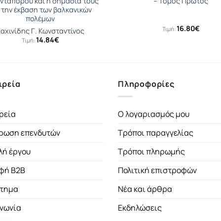
νταπόρου και η σημασία τους
– Τόμος Πρώτος
 την έκβαση των βαλκανικών
πολέμων
16.80
€
Τιμή:
αχινίδης Γ. Κωνσταντίνος
14.84
€
Τιμή:
ιρεία
Πληροφορίες
ρεία
Ο λογαριασμός μου
ρωση επενδυτών
Τρόποι παραγγελίας
λή έργου
Τρόποι πληρωμής
φή B2B
Πολιτική επιστροφών
τημα
Νέα και άρθρα
ινωνία
Εκδηλώσεις