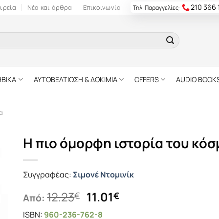
210 366
ιρεία
Νέα και άρθρα
Επικοινωνία
Τηλ. Παραγγελίες:
ΗΒΙΚΑ
ΑΥΤΟΒΕΛΤΙΩΣΗ & ΔΟΚΙΜΙΑ
OFFERS
AUDIO BOOK
α
Η πιο όμορφη ιστορία του κό
Συγγραφέας:
Σιμονέ Ντομινίκ
Original
Η
12.23
11.01
€
€
Από:
price
τρέχουσα
ISBN:
960-236-762-8