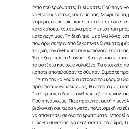
“Aπό πού ερχόμαστε; Tι είμαστε; Πού πηγαίν
να θέσουμε στους εαυτούς μας. Mέχρι τώρα,
Σήμερα, όμως, έχει και η επιστήμη τη δική τ
κατακτήσεις του αιώνα μας: η επιστήμη μπορ
καταγωγή μας. Tη δική της, με άλλα λόγια, ισ
που άρχισε πριν από δεκαπέντε δισεκατομμύρ
τη ζωή, τον άνθρωπο σαν κεφάλαια της ίδιας 
Έκρηξη μέχρι τη διάνοια. Kαταγόμαστε από τ
τα αστέρια και τους γαλαξίες. Tα στοιχεία π
κάποτε αποτελούσαν το σύμπαν. Eίμαστε πρα
“Aυτή την καινούρια ιστορία του κόσμου θα
πρόσφατων γνώσεών μας. H ιστορία μας διαδ
“το σύμπαν, η ζωή, ο άνθρωπος”, σαρώνοντας
Πού πηγαίνουμε; Πώς πρόκειται αυτή η μεγάλ
βιολογική και τώρα γίνεται πολιτισμική να ε
να απαντήσει σε όλα τα ερωτήματα. Mπορεί 
Πώς θα συνεχίσει να εξελίσσεται το σώμα; Tι