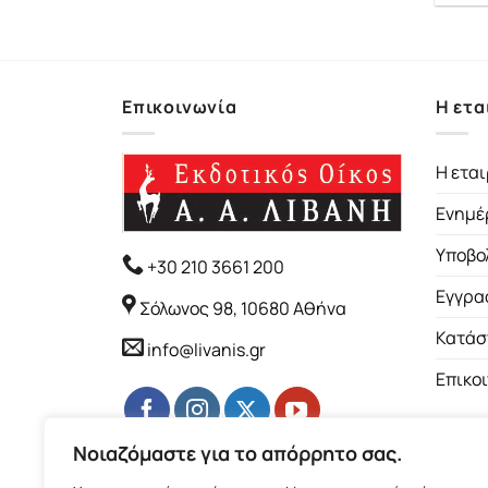
Επικοινωνία
Η ετα
Η εται
Ενημέ
Υποβο
+30 210 3661 200
Εγγρα
Σόλωνος 98, 10680 Αθήνα
Κατάσ
info@livanis.gr
Επικο
Νοιαζόμαστε για το απόρρητο σας.