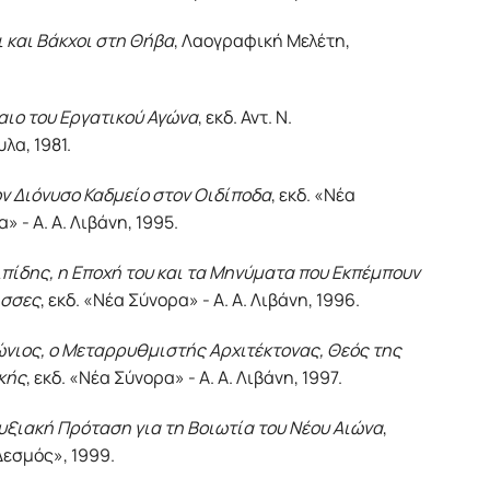
 και Βάκχοι στη Θήβα
, Λαογραφική Μελέτη,
αιο του Εργατικού Αγώνα
, εκδ. Αντ. Ν.
λα, 1981.
ν Διόνυσο Καδμείο στον Οιδίποδα
, εκδ. «Νέα
» - Α. Α. Λιβάνη, 1995.
πίδης, η Εποχή του και τα Μηνύματα που Εκπέμπουν
ισσες
, εκδ. «Νέα Σύνορα» - Α. Α. Λιβάνη, 1996.
νιος, ο Μεταρρυθμιστής Αρχιτέκτονας, Θεός της
κής
, εκδ. «Νέα Σύνορα» - Α. Α. Λιβάνη, 1997.
υξιακή Πρόταση για τη Βοιωτία του Νέου Αιώνα
,
Δεσμός», 1999.