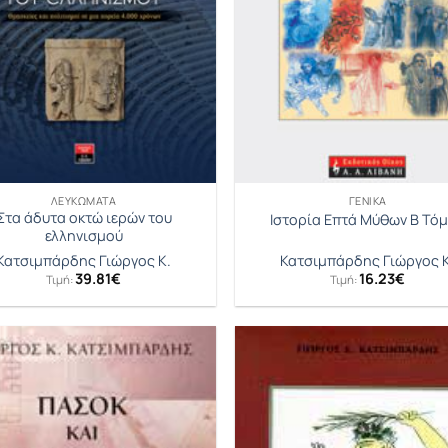
ΛΕΥΚΏΜΑΤΑ
ΓΕΝΙΚΆ
Στα άδυτα οκτώ ιερών του
Ιστορία Επτά Μύθων Β Τό
ελληνισμού
Κατσιμπάρδης Γιώργος Κ.
Κατσιμπάρδης Γιώργος Κ
39.81
€
16.23
€
Τιμή:
Τιμή: