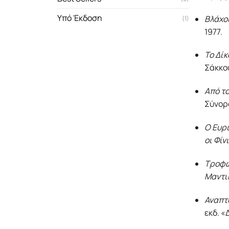
Υπό Έκδοση
Βλάχοι
(1)
1977.
Το Δίκ
Σάκκου
Από το
Σύνορα
Ο Ευρι
οι Φίν
Τροφώ
Μαντι
Αναπτ
εκδ. «