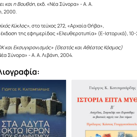
ει και η Βουθόη
, εκδ. «Νέα Σύνορα» - Α. Α.
, 2000.
ϊκός Κύκλος»
, στο τεύχος 272, «Αρχαία Θήβα»,
 έκδοση της εφημερίδας «Ελευθεροτυπία» (Ε-Ιστορικά), 10-
Κ και Εκσυγχρονισμός» (Θεατός και Αθέατος Κόσμος)
Νέα Σύνορα» - Α. Α. Λιβάνη, 2004.
λιογραφία: