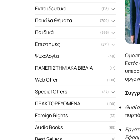
Εκπαιδευτικά
(118)
Ποικίλα Θέματα
(709)
Παιδικά
(595)
Επιστήμες
(271)
Ομοσπ
Ψυχολογία
(48)
Εκτός
ΠΑΝΕΠΙΣΤΗΜΙΑΚΑ ΒΙΒΛΙΑ
(17)
υπερα
οργαν
Web Offer
(100)
Special Offers
Συγγρ
(87)
ΠΡΑΚΤΟΡΕΥΟΜΕΝΑ
(100)
Θυσία
πυρπόλ
Foreign Rights
(12)
Audio Books
(65)
Εργατι
Εφαρμ
Best Sellers
(6)