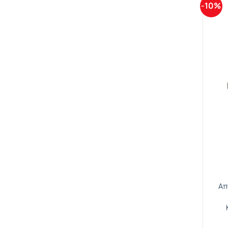
-10%
Απ