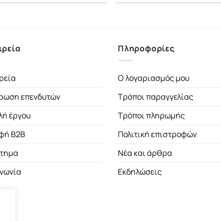
was:
τιμή
was:
τι
25.48€.
είναι:
14.27€.
είν
22.93€.
12
ιρεία
Πληροφορίες
ρεία
Ο λογαριασμός μου
ρωση επενδυτών
Τρόποι παραγγελίας
λή έργου
Τρόποι πληρωμής
φή B2B
Πολιτική επιστροφών
τημα
Νέα και άρθρα
ινωνία
Εκδηλώσεις