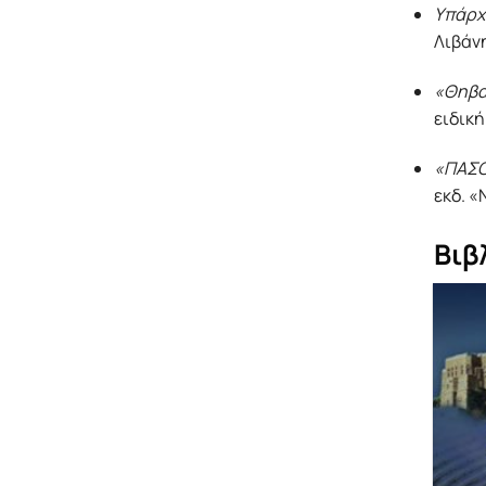
Υπάρχ
Λιβάνη
«Θηβα
ειδική
«ΠΑΣΟ
εκδ. «
Βιβ