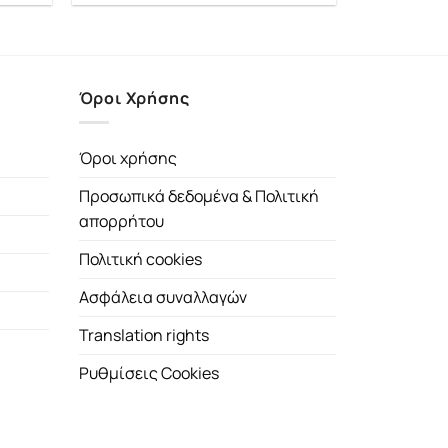
μή
was:
τιμή
αι:
18.35€.
είναι:
.84€.
16.51€.
Όροι Χρήσης
Όροι χρήσης
Προσωπικά δεδομένα & Πολιτική
απορρήτου
Πολιτική cookies
Ασφάλεια συναλλαγών
Translation rights
Ρυθμίσεις Cookies