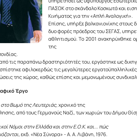
υπηρετήσει ως υφυπουργός Εσωτερικών
ΠΑΣΟΚ στο σκάνδαλο Κοσκωτά και ειση
Κινήματος για την «Απλή Αναλογική».
Επίσης, υπήρξε βαλκανιονίκης στους δ
δυο φορές πρόεδρος του ΣΕΓΑΣ, υπηρετ
αθλητισμού. Το 2001 ανακηρύχθηκε ομ
της
ονδίας.
 από τις παραπάνω δραστηριότητές του, εργάστηκε ως δικηγ
σπίστηκε αφιλοκερδώς τις μεγαλύτερες εργατοϋπαλληλικές 
ώσεις της χώρας, καθώς επίσης και μεμονωμένους συνδικαλι
αφικό Έργο
 στο Βωμό της Λευτεριάς
, χρονικό της
ησης, από τους Γερμανούς Ναζί, των χωριών του Δήμου Θίσβ
κοί Νόμοι στην Ελλάδα και στην Ε.Ο.Κ. και... πώς
όζονται
, εκδ. «Νέα Σύνορα» - Α. Α. Λιβάνη, 1976.