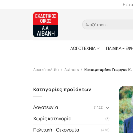
Skip
Η ετα
to
content
Αναζήτηση
για:
ΛΟΓΟΤΕΧΝΙΑ
ΠΑΙΔΙΚΑ – ΕΦ
Αρχική σελίδα
/
Authors
/
Κατσιμπάρδης Γιώργος Κ.
Κατηγορίες προϊόντων
Λογοτεχνία
(1422)
Χωρίς κατηγορία
(3)
Πολιτική - Οικονομία
(478)