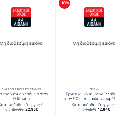
-10%
ΑΝΘΡΩΠΙΣΤΙΚΈΣ ΕΠΙΣΤΉΜΕΣ
ΓΕΝΙΚΆ
ό τον Διόνυσο Κάδμειο στον
Εργατικοί νόμοι στην Ελλάδ
Οιδίποδα
στην Ε.Ο.Κ. και… πώς εφαρμό
Κατσιμπάρδης Γιώργος Κ.
Κατσιμπάρδης Γιώργος Κ
Original
Η
Original
Η
25.48
€
22.93
€
14.27
€
12.84
€
Από:
Από:
price
τρέχουσα
price
τρ