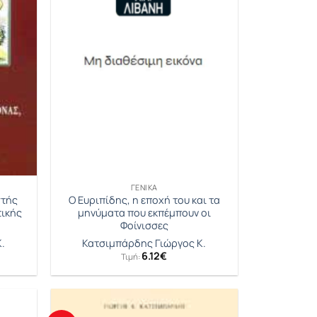
ΓΕΝΙΚΆ
στής
Ο Ευριπίδης, η εποχή του και τα
τικής
μηνύματα που εκπέμπουν οι
Φοίνισσες
.
Κατσιμπάρδης Γιώργος Κ.
6.12
€
Τιμή: