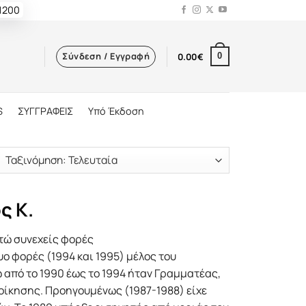
 1200
Σύνδεση / Εγγραφή
0.00
€
0
S
ΣΥΓΓΡΑΦΕΙΣ
Υπό Έκδοση
ς Κ.
τώ συνεχείς φορές
ο φορές (1994 και 1995) μέλος του
 από το 1990 έως το 1994 ήταν Γραμματέας,
οίκησης. Προηγουμένως (1987-1988) είχε