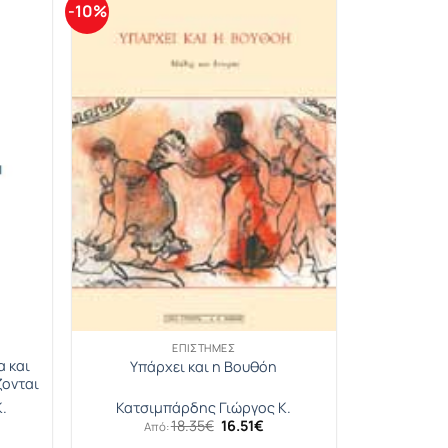
-10%
ΕΠΙΣΤΉΜΕΣ
α και
Υπάρχει και η Βουθόη
ζονται
.
Κατσιμπάρδης Γιώργος Κ.
Original
Η
18.35
€
16.51
€
Από:
έχουσα
price
τρέχουσα