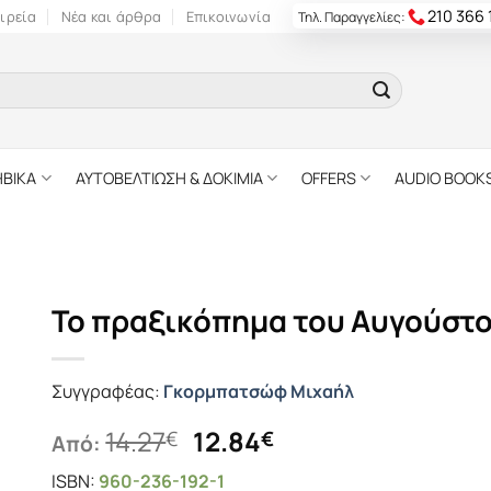
210 366
ιρεία
Νέα και άρθρα
Επικοινωνία
Τηλ. Παραγγελίες:
ΗΒΙΚΑ
ΑΥΤΟΒΕΛΤΙΩΣΗ & ΔΟΚΙΜΙΑ
OFFERS
AUDIO BOOK
Το πραξικόπημα του Αυγούστ
Συγγραφέας:
Γκορμπατσώφ Μιχαήλ
Original
Η
14.27
12.84
€
€
Από:
price
τρέχουσα
ISBN:
960-236-192-1