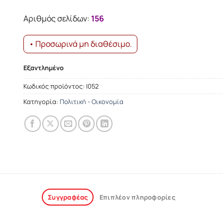
was:
τιμή
14.27€.
είναι:
Αριθμός σελίδων:
156
12.84€.
• Προσωρινά μη διαθέσιμο.
Εξαντλημένο
Κωδικός προϊόντος:
Ι052
Κατηγορία:
Πολιτική - Οικονομία
Συγγραφέας
Επιπλέον πληροφορίες