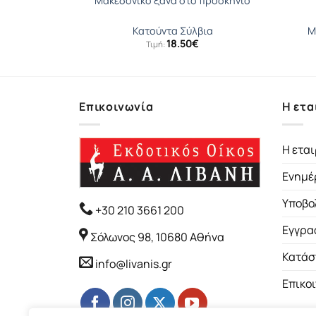
Μακεδονικό ξανά στο προσκήνιο
rin
Κατούντα Σύλβια
Μ
18.50
€
Τιμή:
Επικοινωνία
Η ετα
Η εται
Ενημέ
Υποβο
+30 210 3661 200
Εγγρα
Σόλωνος 98, 10680 Αθήνα
Κατάσ
info@livanis.gr
Επικο