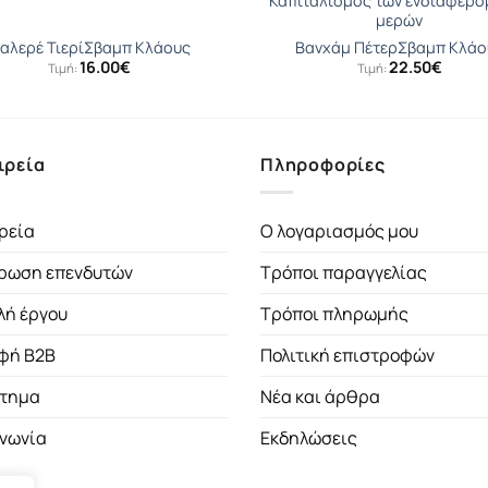
Καπιταλισμός των ενδιαφερό
μερών
αλερέ Τιερί
Σβαµπ Κλάους
Βανχάμ Πέτερ
Σβαµπ Κλάο
16.00
€
22.50
€
Τιμή:
Τιμή:
ιρεία
Πληροφορίες
ρεία
Ο λογαριασμός μου
ρωση επενδυτών
Τρόποι παραγγελίας
λή έργου
Τρόποι πληρωμής
φή B2B
Πολιτική επιστροφών
τημα
Νέα και άρθρα
ινωνία
Εκδηλώσεις