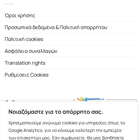
Όροι χρήσης
Προσωπικά δεδομένα & Πολιτική απορρήτου
Πολιτική cookies
Ασφάλεια συναλλαγών
Translation rights
Ρυθμίσεις Cookies
Νοιαζόμαστε για το απόρρητο σας.
Copyright 2026 ©
Εκδοτικός Οίκος Α.Α. Λιβάνη
| All rights
Χρησιμοποιούμε ανώνυμα cookies για υπηρεσίες όπως τα
reserved.
Google Analytics, για να κάνουμε καλύτερη την εμπειρία
Σόλωνος 98, 10680 Αθήνα | Τ:
2103661200
- F: 2103617791
των επισκεπτών μας. Εάν συμφωνείτε, θα μας βοηθήσετε