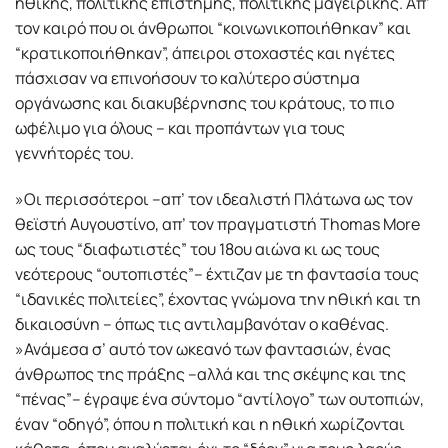
ηθικής, πολιτικής επιστήμης, πολιτικής μαγειρικής. Απ’
τον καιρό που οι άνθρωποι “κοινωνικοποιήθηκαν” και
“κρατικοποιήθηκαν”, άπειροι στοχαστές και ηγέτες
πάσχισαν να επινοήσουν το καλύτερο σύστημα
οργάνωσης και διακυβέρνησης του κράτους, το πιο
ωφέλιμο για όλους – και προπάντων για τους
γεννήτορές του.
»Οι περισσότεροι –απ’ τον ιδεαλιστή Πλάτωνα ως τον
θεϊστή Αυγουστίνο, απ’ τον πραγματιστή Thomas More
ως τους “διαφωτιστές” του 18ου αιώνα κι ως τους
νεότερους “ουτοπιστές”– έχτιζαν με τη φαντασία τους
“ιδανικές πολιτείες”, έχοντας γνώμονα την ηθική και τη
δικαιοσύνη – όπως τις αντιλαμβανόταν ο καθένας.
»Ανάμεσα σ’ αυτό τον ωκεανό των φαντασιών, ένας
άνθρωπος της πράξης –αλλά και της σκέψης και της
“πένας”– έγραψε ένα σύντομο “αντίλογο” των ουτοπιών,
έναν “οδηγό”, όπου η πολιτική και η ηθική χωρίζονται